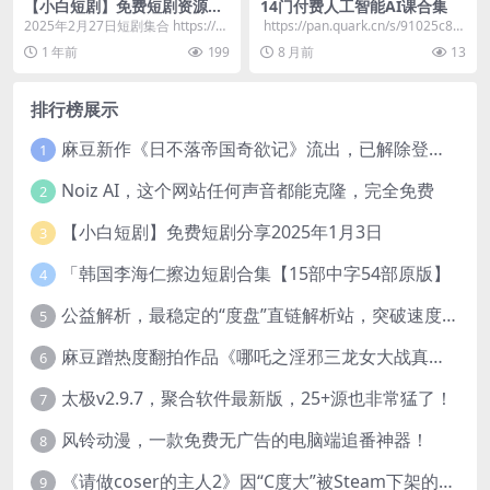
【小白短剧】免费短剧资源分
14门付费人工智能AI课合集
享2025年2月27日
2025年2月27日短剧集合 https://p
​ https://pan.quark.cn/s/91025c83
an.quark.cn/s/e3...
887e 🤖1...
1 年前
199
8 月前
13
排行榜展示
麻豆新作《日不落帝国奇欲记》流出，已解除登录验证！
1
Noiz AI，这个网站任何声音都能克隆，完全免费
2
【小白短剧】免费短剧分享2025年1月3日
3
「韩国李海仁擦边短剧合集【15部中字54部原版】
4
公益解析，最稳定的“度盘”直链解析站，突破速度限制
5
麻豆蹭热度翻拍作品《哪吒之淫邪三龙女大战真阳魔童》 已上线
6
太极v2.9.7，聚合软件最新版，25+源也非常猛了！
7
风铃动漫，一款免费无广告的电脑端追番神器！
8
《请做coser的主人2》因“C度大”被Steam下架的真人美女互动游戏！
9