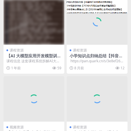
课程资源
课程资源
【AI 大模型应用开发模型训练
小学知识点归纳总结【抖音网
落地】
红老师臧老师整理版】
课程信息 这套课程系统拆解AI大模
​ https://pan.quark.cn/s/3e8ef26d6
型开发全流程，涵盖模型微调、RA
618 📁 ...
1 年前
59
8 月前
12
G技术、Age...
视频资源
课程资源