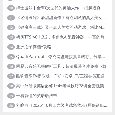
绅士游戏丨全3D次世代的黄油大作， 细腻逼真的双人互动狂想曲！
10
《迷情医院》潘甜甜新作？有点刺激的真人美女互动游戏
11
《银魔唐三藏》又一真人美女互动游戏，堪比M豆！
12
祈风TTS_v0.1.3.2，多角色Ai配音神器，丰富的热门音色
13
亚洲之子存档+攻略
14
QuarkPanTool，夸克网盘链接批量转存、分享和下载工具
15
网易云音乐无损解析工具，超清母带音质免费下载
16
酷狗音乐TV提取版，车机+安卓+TV三端会员互通
17
高中外研版英语必修1~4+考试技巧78讲全套视频
18
一看就懂的英语语法书
19
刘晓燕《2025年6月四六级考试急救班 (原保命班) 》(四级完结+六级写译、阅读)
20