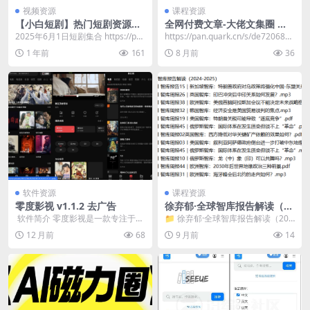
视频资源
课程资源
【小白短剧】热门短剧资源分
全网付费文章-大佬文集圈 学
享2025年6月1日
习先锋 精选研报 12月23日更
2025年6月1日短剧集合 https://pa
​https://pan.quark.cn/s/de7206892
新
n.quark.cn/s/628...
290 📁 1...
1 年前
161
8 月前
36
软件资源
课程资源
零度影视 v1.1.2 去广告
徐弃郁·全球智库报告解读（20
24-2025）
​ 软件简介 零度影视是一款专注于提
📁 徐弃郁·全球智库报告解读（202
供丰富影视资源的移动应用，致力
4-2025） 📄 xqy-0...
12 月前
68
9 月前
14
于为用户提供高...