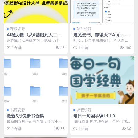
课程资源
软件资源
AI磁力圈《从0基础到人工智
遇见云书、静读天下App，功
能设计大神》
能强大的书籍搜索软件
课程简介 O基础学习，到AI设计大
哈喽，各位书虫朋友们！今天给大
神，从后期、修图、拼稿、SD电商
家带来一款超级实用的宝藏软件，
1 年前
43
1 年前
100
海报、提示词等...
它简直就是阅读爱好者...
书籍资源
课程资源
最新5月份新书合集
每日一句国学课L1-L3
最新的五月份新书合集，非常不
​ 课程简介 国学现在是一个热门话
错，感兴趣的建议转存到自己的网
题，家长们很疑惑，我们以前也没
1 年前
38
1 年前
30
盘~需要的书自己在自己...
学过，还不是这样...