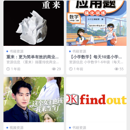
书籍资源
书籍资源
重来：更为简单有效的商业思
【小学数学】每天10道小学数
维 [经营管理]
学应用题全集
资源信息 《重来》颠覆传统商业思
资源信息 小学数学1-6年级《每天1
维，倡导简约经营之道。书中指
0道应用题强化训练》，建议各位家
1 年前
29
1 年前
55
出，过度计划、依赖投...
长领取打印让...
视频资源
书籍资源