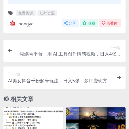
免费资源
红叶资源
hongye
分享
收藏
点赞(
0
)
上一篇
蝴蝶号平台，用 AI 工具创作情感视频，日入4张很
轻松【揭秘】
下一篇
AI美女抖音千粉起号玩法，日入5张，多种变现方
式，可批量矩阵起号出售【揭秘】
相关文章