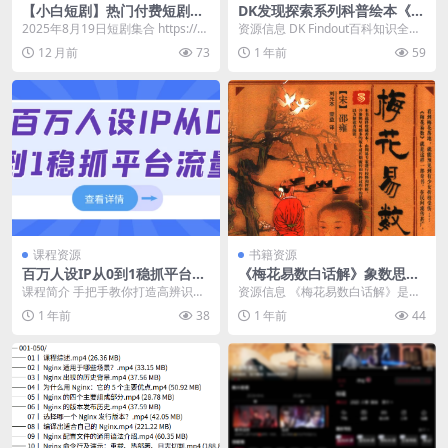
【小白短剧】热门付费短剧资
DK发现探索系列科普绘本《D
源分享2025年8月19日
K Findout (PDF+视频) 》
2025年8月19日短剧集合 https://p
资源信息 DK Findout百科知识全系
an.quark.cn/s/4d...
列31本，每本书以图片为主，搭配
12 月前
73
1 年前
59
摘要和...
课程资源
书籍资源
百万人设IP从0到1稳抓平台流
《梅花易数白话解》象数思维
量
的智慧
课程简介 手把手教你打造高辨识度
资源信息 《梅花易数白话解》是一
IP！ 从底层逻辑拆解平台流量规
本解读古老卜筮方法《梅花易数》
1 年前
38
1 年前
44
则，聚焦人设定...
的书籍。它以白话文...