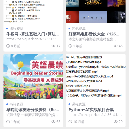
课程资源
其他资源
牛客网 -算法基础入门+算法基
好莱坞电影音效大全（126
础提升+算法中级+算法高级 –
套）
https://pan.quark.cn/s/523515587
本套好莱坞电影音效素材全集，来
带源码课件
890 总计: ...
自欧美等国专业音频制作公司和好
8 月前
17
1 年前
46
莱坞电影制作机构多年...
书籍资源
课程资源
早晚朗读英语分级资料《Begi
Python+AI实战项目合集
nning Reader Stories (1-38
资源信息 一套英语晨读暮诵的分级
​ https://pan.quark.cn/s/d56b41a2
级) 》
指读资料，阅读难度从低到高，循
3795 📁 ...
1 年前
68
10 月前
29
序渐进，可以帮孩子...