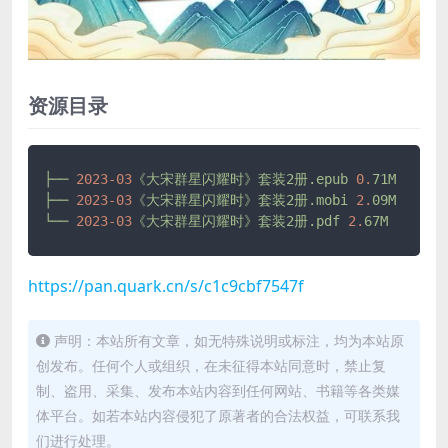
资源目录
├──
2023-03
《大宋群星闪耀时》套装2册.epub
0.
71M
├──
2023-03
《大宋群星闪耀时》套装2册.mobi
2.
09M
└──
2023-03
《大宋群星闪耀时》套装2册.pdf
2.
67M
https://pan.quark.cn/s/c1c9cbf7547f
声明：本站所有文章，如无特殊说明或标注，均为本站原
创发布。任何个人或组织，在未征得本站同意时，禁止复
制、盗用、采集、发布本站内容到任何网站、书籍等各类媒
体平台。如若本站内容侵犯了原著者的合法权益，可联系我
们进行处理。