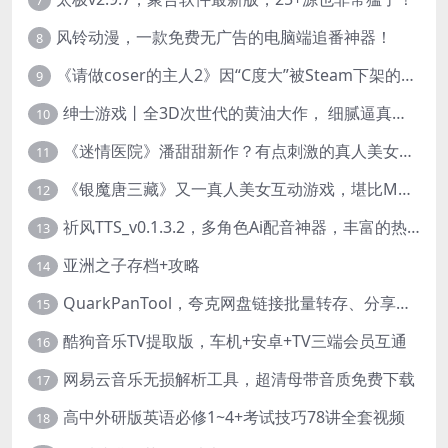
风铃动漫，一款免费无广告的电脑端追番神器！
8
《请做coser的主人2》因“C度大”被Steam下架的真人美女互动游戏！
9
绅士游戏丨全3D次世代的黄油大作， 细腻逼真的双人互动狂想曲！
10
《迷情医院》潘甜甜新作？有点刺激的真人美女互动游戏
11
《银魔唐三藏》又一真人美女互动游戏，堪比M豆！
12
祈风TTS_v0.1.3.2，多角色Ai配音神器，丰富的热门音色
13
亚洲之子存档+攻略
14
QuarkPanTool，夸克网盘链接批量转存、分享和下载工具
15
酷狗音乐TV提取版，车机+安卓+TV三端会员互通
16
网易云音乐无损解析工具，超清母带音质免费下载
17
高中外研版英语必修1~4+考试技巧78讲全套视频
18