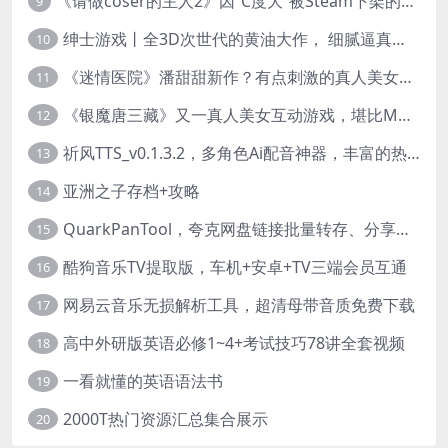
《请做coser的主人2》因“C度大”被Steam下架的真人美女互动游戏！
9
绅士游戏丨全3D次世代的黄油大作， 细腻逼真的双人互动狂想曲！
10
《迷情医院》潘甜甜新作？有点刺激的真人美女互动游戏
11
《银魔唐三藏》又一真人美女互动游戏，堪比M豆！
12
祈风TTS_v0.1.3.2，多角色Ai配音神器，丰富的热门音色
13
亚洲之子存档+攻略
14
QuarkPanTool，夸克网盘链接批量转存、分享和下载工具
15
酷狗音乐TV提取版，车机+安卓+TV三端会员互通
16
网易云音乐无损解析工具，超清母带音质免费下载
17
高中外研版英语必修1~4+考试技巧78讲全套视频
18
一看就懂的英语语法书
19
2000T热门资源汇总集合展示
20