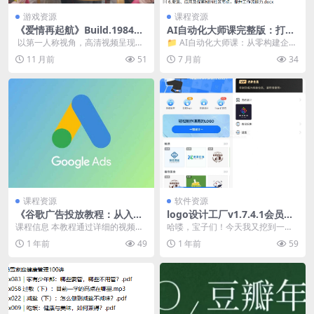
游戏资源
课程资源
《爱情再起航》Build.198480
AI自动化大师课完整版：打造
12 全DLC 真人美女互动影游
企业级工作流实战教程
​ 以第一人称视角，高清视频呈现的
📁 AI自动化大师课：从零构建企业
豪华中文版
真人浪漫冒险。 作为主角，您将选
级工作流📁 5.N8N企业级工作流开
11 月前
51
7 月前
34
择行动来努力创...
发📁 3....
课程资源
软件资源
《谷歌广告投放教程：从入门
logo设计工厂v1.7.4.1会员
到精通的实战指南》
版，一键搞定图片处理和创意
课程信息 本教程通过详细的视频教
哈喽，宝子们！今天我又挖到一款
设计
学，系统讲解了谷歌广告投放的全
神器 ——Logo 设计工厂（安
1 年前
49
1 年前
59
流程操作，从谷歌账...
卓）。不管你是在搞...