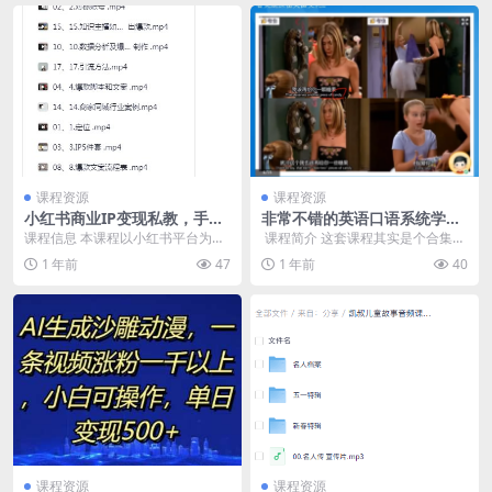
课程资源
课程资源
小红书商业IP变现私教，手把
非常不错的英语口语系统学习
手教会你从0-1制作短视频到
班
课程信息 本课程以小红书平台为切
​ 课程简介 这套课程其实是个合集，
变现的全过程
入点，手把手指导学员从零开始制
从基础口语开始学习，然后就是场
1 年前
47
1 年前
40
作短视频并实现商业...
景化的问题，比...
课程资源
课程资源