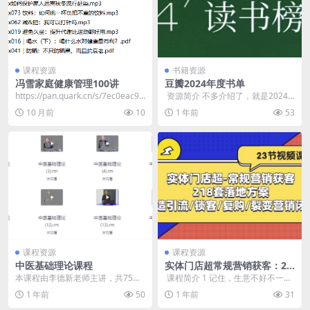
课程资源
书籍资源
冯雪家庭健康管理100讲
豆瓣2024年度书单
https://pan.quark.cn/s/7ec0eac9b
​ 资源简介 不多介绍了，就是2024
763 ​ 📁 ...
年豆瓣年度读书榜单，每本都是高
10 月前
10
1 年前
53
分好书，还不...
课程资源
课程资源
中医基础理论课程
实体门店超常规营销获客：21
8套落地方案/打造引流/锁客/
本课程由李德新老师主讲，共75
​ 课程简介 1 记住，生意不好不一定
复购/裂变营销
讲，系统讲解中医基础理论知识，
是你产品出了问题,mp42 生意人为
1 年前
50
1 年前
31
包括阴阳五行学说、脏...
什么要...