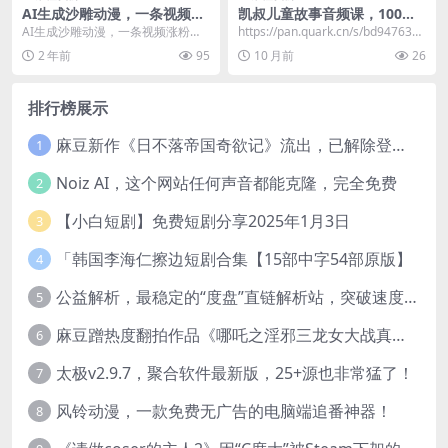
AI生成沙雕动漫，一条视频涨
凯叔儿童故事音频课，100个
粉一千以上，小白可操作，单
影响世界的名人故事
AI生成沙雕动漫，一条视频涨粉一
https://pan.quark.cn/s/bd94763d7
日变现500+
千以上，小白可操作，单日变现50
56c
2 年前
95
10 月前
26
0+ 沙雕动画一...
排行榜展示
麻豆新作《日不落帝国奇欲记》流出，已解除登录验证！
1
Noiz AI，这个网站任何声音都能克隆，完全免费
2
【小白短剧】免费短剧分享2025年1月3日
3
「韩国李海仁擦边短剧合集【15部中字54部原版】
4
公益解析，最稳定的“度盘”直链解析站，突破速度限制
5
麻豆蹭热度翻拍作品《哪吒之淫邪三龙女大战真阳魔童》 已上线
6
太极v2.9.7，聚合软件最新版，25+源也非常猛了！
7
风铃动漫，一款免费无广告的电脑端追番神器！
8