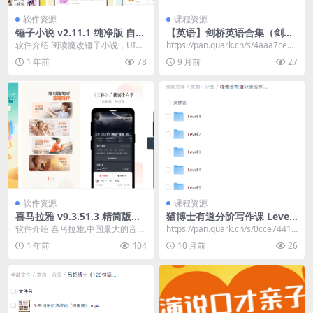
软件资源
课程资源
锤子小说 v2.11.1 纯净版 自带
【英语】剑桥英语合集（剑桥
1000+书源
语法+KET+PET)
软件介绍 阅读魔改锤子小说，UI简
https://pan.quark.cn/s/4aaa7ceec
洁好用。无广告含1000+书源。全
80d
1 年前
78
9 月前
27
网小说免费看...
软件资源
课程资源
喜马拉雅 v9.3.51.3 精简版，
猫博士有道分阶写作课 Level
解锁付费，无限畅听
1-6，系统提升中小学生写作
软件介绍 喜马拉雅,中国最大的音频
https://pan.quark.cn/s/0cce7441c
能力
分享平台,随时随地听我想听！喜马
b06
1 年前
104
10 月前
26
拉雅FM又称为...