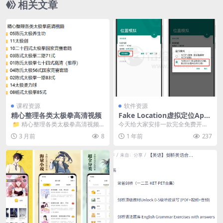
相关文章
课程资源
软件资源
精心整理各类太极拳高清视频
Fake Location虚拟定位Ap
p，钉钉远程打卡可用
​ 📁 精心整理各类太极拳高清视频
今天给大家安排一款完全免费开源
📁 05陈氏太极养生功 &nb...
的虚拟定位工具，简单方便，可以
3 月前
8
1 年前
237
一键设置虚拟位置。 ...