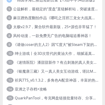
4
公益解析，最稳定的“度盘”直链解析站，突破速度限制
5
麻豆蹭热度翻拍作品《哪吒之淫邪三龙女大战真阳魔童》 已上线
6
太极v2.9.7，聚合软件最新版，25+源也非常猛了！
7
风铃动漫，一款免费无广告的电脑端追番神器！
8
《请做coser的主人2》因“C度大”被Steam下架的真人美女互动游戏！
9
绅士游戏丨全3D次世代的黄油大作， 细腻逼真的双人互动狂想曲！
10
《迷情医院》潘甜甜新作？有点刺激的真人美女互动游戏
11
《银魔唐三藏》又一真人美女互动游戏，堪比M豆！
12
祈风TTS_v0.1.3.2，多角色Ai配音神器，丰富的热门音色
13
亚洲之子存档+攻略
14
QuarkPanTool，夸克网盘链接批量转存、分享和下载工具
15