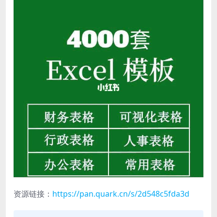
资源链接：
https://pan.quark.cn/s/2d548c5fda3d