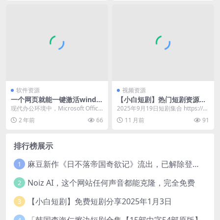
软件资源
视频资源
一个网页就能一键激活windo
【小白短剧】热门短剧资源分
ws/office，直接永久！
享2025年9月19日
现代办公环境中，Microsoft Office
2025年9月19日短剧集合 https://p
套件是许多人不可或缺的工具。它
an.quark.cn/s/7b...
2 年前
66
11 月前
91
包...
排行榜展示
麻豆新作《日不落帝国奇欲记》流出，已解除登录验证！
1
Noiz AI，这个网站任何声音都能克隆，完全免费
2
【小白短剧】免费短剧分享2025年1月3日
3
「韩国李海仁擦边短剧合集【15部中字54部原版】