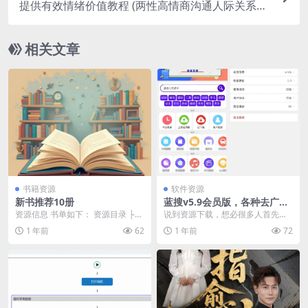
提供有效情绪价值教程 (两性高情商沟通人际关系提
升心理学课程 )
相关文章
书籍资源
软件资源
新书推荐10册
蓝搜v5.9会员版，各种去广告
绿色版App资源应有尽有
资源信息 书单如下： 资源目录 ├─
说到资源下载，想必很多人首先想
─ 《胜者谋局》大齐.jpg 0.26M └...
到的是蓝搜，之前也分享过很多
1 年前
62
1 年前
72
次，后来失效许久也就淡...