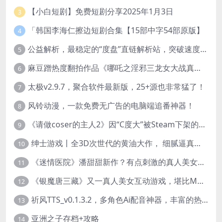
【小白短剧】免费短剧分享2025年1月3日
3
「韩国李海仁擦边短剧合集【15部中字54部原版】
4
公益解析，最稳定的“度盘”直链解析站，突破速度限制
5
麻豆蹭热度翻拍作品《哪吒之淫邪三龙女大战真阳魔童》 已上线
6
太极v2.9.7，聚合软件最新版，25+源也非常猛了！
7
风铃动漫，一款免费无广告的电脑端追番神器！
8
《请做coser的主人2》因“C度大”被Steam下架的真人美女互动游戏！
9
绅士游戏丨全3D次世代的黄油大作， 细腻逼真的双人互动狂想曲！
10
《迷情医院》潘甜甜新作？有点刺激的真人美女互动游戏
11
《银魔唐三藏》又一真人美女互动游戏，堪比M豆！
12
祈风TTS_v0.1.3.2，多角色Ai配音神器，丰富的热门音色
13
亚洲之子存档+攻略
14