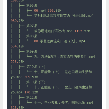
109.
35M
│
├──
第06课
│
│
├──
06.
mp4
306.
98M
│
│
└──
第6课职场高频实用英语
补录回顾.mp4
980.
76M
│
├──
第07课
│
│
└──
教你用地道口语吐槽.mp4
1195.
52M
│
├──
第08课
│
│
└──
08
零基础到流利口语（入门.mp4
554.
10M
│
├──
第09课
│
│
└──
九、方法&练习：真实语料的重要性.mp4
553.
58M
│
├──
第10课（上）
│
│
└──
十、正能量（上）：励志口语为生活加
yo.mp4
369.
93M
│
├──
第10课（下）
│
│
└──
十、正能量（下）：励志口语为生活加
yo.mp4
170.
12M
│
├──
第11课
│
│
└──
十一、毕业典礼：领奖、唱歌玩乐.mp4
316.
86M