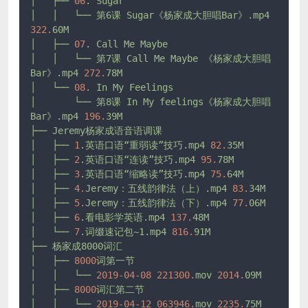
│
├──
06
.
Sugar
│
│
└──
第6课
Sugar《杨家成大胆唱Bar》.mp4
322.
60M
│
├──
07
.
Call
Me
Maybe
│
│
└──
第7课
Call
Me
Maybe
《杨家成大胆唱
Bar》.mp4
272.
78M
│
└──
08
.
In
My
Feelings
│
└──
第8课
In
My
feelings《杨家成大胆唱
Bar》.mp4
196.
39M
├──
Jeremy杨家成语音语调课
│
├──
1
.英语口语“重弱读”技巧.mp4
82.
35M
│
├──
2
.英语口语“连读”技巧.mp4
95.
78M
│
├──
3
.英语口语“缩略读”技巧.mp4
75.
64M
│
├──
4.
Jeremy：五线韵律法（上）.mp4
83.
34M
│
├──
5.
Jeremy：五线韵律法（下）.mp4
77.
06M
│
├──
6
.看电影学英语.mp4
137.
48M
│
└──
7
.词缀速记包~1.mp4
816.
91M
├──
杨家成8000词汇
│
├──
8000
词第一节
│
│
└──
2019-04-08 
221300.
mov
2014.
09M
│
├──
8000
词汇第二节
│
│
└──
2019-04-12 
063946.
mov
2235.
75M