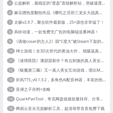
公益解析，最稳定的“度盘”直链解析站，突破速度限制
5
麻豆蹭热度翻拍作品《哪吒之淫邪三龙女大战真阳魔童》 已上线
6
太极v2.9.7，聚合软件最新版，25+源也非常猛了！
7
风铃动漫，一款免费无广告的电脑端追番神器！
8
《请做coser的主人2》因“C度大”被Steam下架的真人美女互动游戏！
9
绅士游戏丨全3D次世代的黄油大作， 细腻逼真的双人互动狂想曲！
10
《迷情医院》潘甜甜新作？有点刺激的真人美女互动游戏
11
《银魔唐三藏》又一真人美女互动游戏，堪比M豆！
12
祈风TTS_v0.1.3.2，多角色Ai配音神器，丰富的热门音色
13
亚洲之子存档+攻略
14
QuarkPanTool，夸克网盘链接批量转存、分享和下载工具
15
网易云音乐无损解析工具，超清母带音质免费下载
16