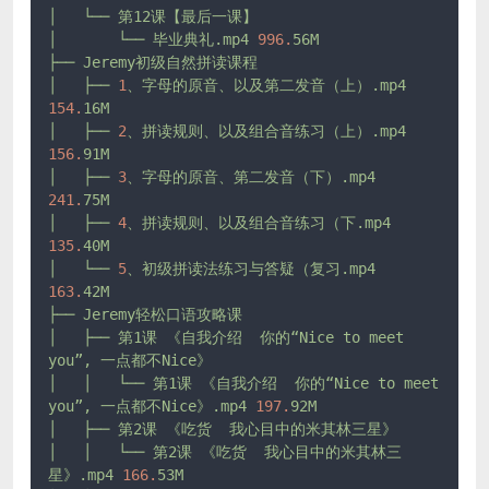
│
└──
第12课【最后一课】
│
└──
毕业典礼.mp4
996.
56M
├──
Jeremy初级自然拼读课程
│
├──
1
、字母的原音、以及第二发音（上）.mp4
154.
16M
│
├──
2
、拼读规则、以及组合音练习（上）.mp4
156.
91M
│
├──
3
、字母的原音、第二发音（下）.mp4
241.
75M
│
├──
4
、拼读规则、以及组合音练习（下.mp4
135.
40M
│
└──
5
、初级拼读法练习与答疑（复习.mp4
163.
42M
├──
Jeremy轻松口语攻略课
│
├──
第1课
《自我介绍
你的“Nice
to
meet
you”,
一点都不Nice》
│
│
└──
第1课
《自我介绍
你的“Nice
to
meet
you”,
一点都不Nice》.mp4
197.
92M
│
├──
第2课
《吃货
我心目中的米其林三星》
│
│
└──
第2课
《吃货
我心目中的米其林三
星》.mp4
166.
53M