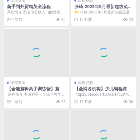
课程资源
课程资源
新手到外贸精英全流程
张琦-2025年5月最新超级流量
营销课IP+AI搞定生意（12集
课程简介 无论你是刚入门的外贸新
📁 张琦-2025年5月最新超级流量
视频+课件）
人，还是希望提升技能的资深从业
营销课IP+AI搞定生意（12集视频
1 年前
32
12 月前
23
者，这套课程都能为...
+课件）...
课程资源
课程资源
【全能剪辑高手训练营】剪辑
【全网各机构】少儿编程课程
思维+达芬奇调色+拍摄技巧一
集合 【50GB】
​ 课程简介 本课程是一个综合教学项
​ https://pan.quark.cn/s/e7c20102
站教学
目，旨在帮助学员建立完整的剪辑
2f19
1 年前
33
11 月前
30
思维体系，并掌...