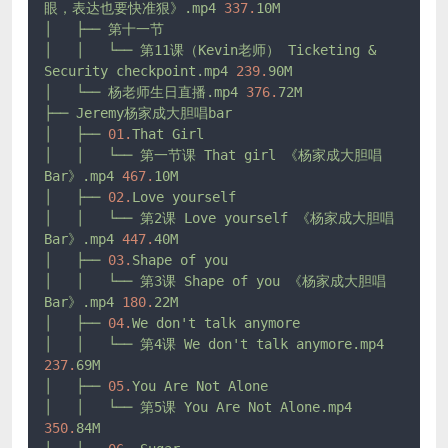
眼，表达也要快准狠》.mp4
337.
10M
│
├──
第十一节
│
│
└──
第11课（Kevin老师）
Ticketing
&
Security
checkpoint.mp4
239.
90M
│
└──
杨老师生日直播.mp4
376.
72M
├──
Jeremy杨家成大胆唱bar
│
├──
01.
That
Girl
│
│
└──
第一节课
That
girl
《杨家成大胆唱
Bar》.mp4
467.
10M
│
├──
02.
Love
yourself
│
│
└──
第2课
Love
yourself
《杨家成大胆唱
Bar》.mp4
447.
40M
│
├──
03.
Shape
of
you
│
│
└──
第3课
Shape
of
you
《杨家成大胆唱
Bar》.mp4
180.
22M
│
├──
04.
We
don't
talk
anymore
│
│
└──
第4课
We
don't
talk
anymore.mp4
237.
69M
│
├──
05.
You
Are
Not
Alone
│
│
└──
第5课
You
Are
Not
Alone.mp4
350.
84M