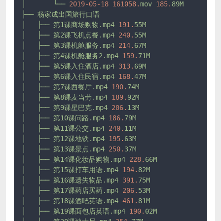
│
└──
2019-05-18 
161058.
mov
185.
89M
├──
杨家成出国旅行口语
│
├──
第1课商场购物.mp4
191.
55M
│
├──
第2课飞机点餐.mp4
240.
55M
│
├──
第3课机舱服务.mp4
214.
67M
│
├──
第4课机舱服务2.mp4
159.
71M
│
├──
第5课入住酒店.mp4
313.
69M
│
├──
第6课入住民宿.mp4
168.
47M
│
├──
第7课西餐厅.mp4
190.
74M
│
├──
第8课麦当劳.mp4
189.
92M
│
├──
第9课星巴克.mp4
206.
13M
│
├──
第10课问路.mp4
186.
79M
│
├──
第11课公交.mp4
240.
11M
│
├──
第12课地铁.mp4
195.
63M
│
├──
第13课景点.mp4
250.
37M
│
├──
第14课化妆品购物.mp4
228.
66M
│
├──
第15课打车用语.mp4
194.
82M
│
├──
第16课遗失物品.mp4
391.
75M
│
├──
第17课药店买药.mp4
206.
53M
│
├──
第18课酒吧英语.mp4
461.
81M
│
├──
第19课面包店英语.mp4
190.
02M