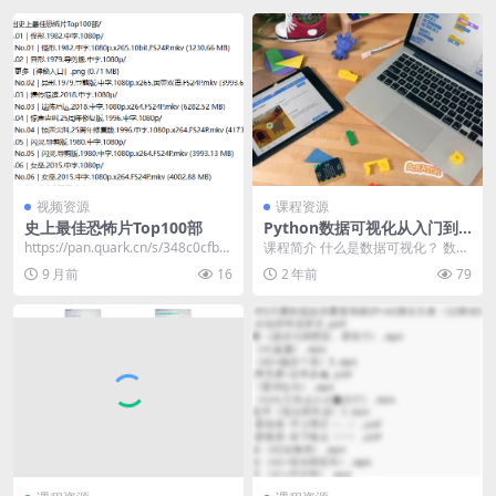
视频资源
课程资源
史上最佳恐怖片Top100部
Python数据可视化从入门到
实战
​https://pan.quark.cn/s/348c0cfbc
课程简介 什么是数据可视化？ 数据
029 Red...
可视化是为了使得数据更高效地反
9 月前
16
2 年前
79
应数据情况，便于...