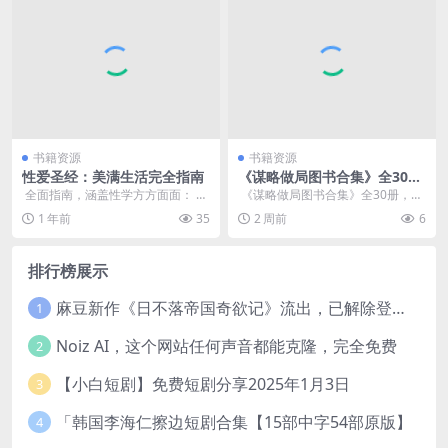
书籍资源
书籍资源
性爱圣经：美满生活完全指南
《谋略做局图书合集》全30
册，绝版谋略书籍一次看够
​ 全面指南，涵盖性学方方面面： 从
​ 《谋略做局图书合集》全30册，绝
初夜礼仪到产后亲密关系重建， 详
版谋略书籍一次看够 ├── 一本书
1 年前
35
2 周前
6
细讲解性学知...
学会人情世...
排行榜展示
麻豆新作《日不落帝国奇欲记》流出，已解除登录验证！
1
Noiz AI，这个网站任何声音都能克隆，完全免费
2
【小白短剧】免费短剧分享2025年1月3日
3
「韩国李海仁擦边短剧合集【15部中字54部原版】
4