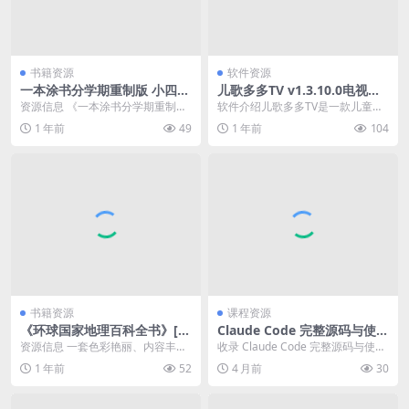
书籍资源
软件资源
一本涂书分学期重制版 小四门
儿歌多多TV v1.3.10.0电视盒
初中语文数学英语物理化学
子版 百万儿歌
资源信息 《一本涂书分学期重制
软件介绍儿歌多多TV是一款儿童早
版》涵盖初中语文、数学、英语、
期教育启蒙和亲子游戏，非常适合
1 年前
49
1 年前
104
物理、化学等学科，系...
大屏幕为孩子学习各...
书籍资源
课程资源
《环球国家地理百科全书》[套
Claude Code 完整源码与使用
装共10册]
指南
资源信息 一套色彩艳丽、内容丰
收录 Claude Code 完整源码与使用
富、特色鲜明的大众地理读物，全
指南，包含安装、环境配置、示例
1 年前
52
4 月前
30
书以地理位置为纲，按...
运行、...