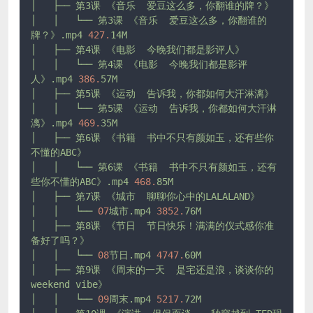
│
├──
第3课
《音乐
爱豆这么多，你翻谁的牌？》
│
│
└──
第3课
《音乐
爱豆这么多，你翻谁的
牌？》.mp4
427.
14M
│
├──
第4课
《电影
今晚我们都是影评人》
│
│
└──
第4课
《电影
今晚我们都是影评
人》.mp4
386.
57M
│
├──
第5课
《运动
告诉我，你都如何大汗淋漓》
│
│
└──
第5课
《运动
告诉我，你都如何大汗淋
漓》.mp4
469.
35M
│
├──
第6课
《书籍
书中不只有颜如玉，还有些你
不懂的ABC》
│
│
└──
第6课
《书籍
书中不只有颜如玉，还有
些你不懂的ABC》.mp4
468.
85M
│
├──
第7课
《城市
聊聊你心中的LALALAND》
│
│
└──
07
城市.mp4
3852.
76M
│
├──
第8课
《节日
节日快乐！满满的仪式感你准
备好了吗？》
│
│
└──
08
节日.mp4
4747.
60M
│
├──
第9课
《周末的一天
是宅还是浪，谈谈你的
weekend
vibe》
│
│
└──
09
周末.mp4
5217.
72M