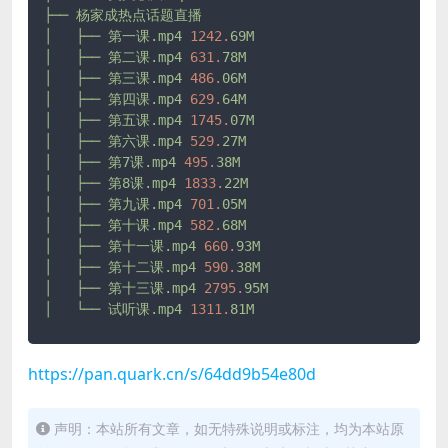
├──
杨家成热点话题直播
│
├──
第一课.mp4
1242.
69M
│
├──
第二课.mp4
631.
78M
│
├──
第三课.mp4
486.
06M
│
├──
第四课.mp4
629.
64M
│
├──
第五课.mp4
1745.
07M
│
├──
第六课.mp4
529.
27M
│
├──
第7课.mp4
495.
38M
│
├──
第8课.mp4
1833.
22M
│
├──
第九课.mp4
701.
05M
│
├──
第十课.mp4
582.
68M
│
├──
第十一课.mp4
660.
93M
│
├──
第十二课.mp4
590.
38M
│
├──
第十三课.mp4
2795.
95M
│
└──
试听课.mp4
1311.
81M
https://pan.quark.cn/s/64dd9b54e80d
声明：本站所有文章，如无特殊说明或标注，均为本站原