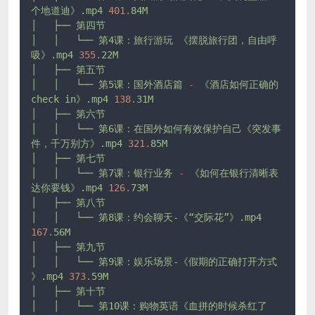
个地道迪》.mp4
401.
84M
│
├──
第四节
│
│
└──
第4课：旅行游玩
《摆脱旅行团，自由呼
吸》.mp4
355.
22M
│
├──
第五节
│
│
└──
第5课：国外酒店篇
-
《酒店如何正确的
check
in》.mp4
138.
31M
│
├──
第六节
│
│
└──
第6课：在国外如何有效保护自己《突发事
件，千万别方》.mp4
321.
85M
│
├──
第七节
│
│
└──
第7课：银行业务
-
《如何在银行清晰表
达你要钱》.mp4
126.
73M
│
├──
第八节
│
│
└──
第8课：约会聊天-《“交际花”》.mp4
167.
56M
│
├──
第九节
│
│
└──
第9课：娱乐场景-《假期的正确打开方式
》.mp4
373.
59M
│
├──
第十节
│
│
└──
第10课：购物英语《血拼的时候杀红了