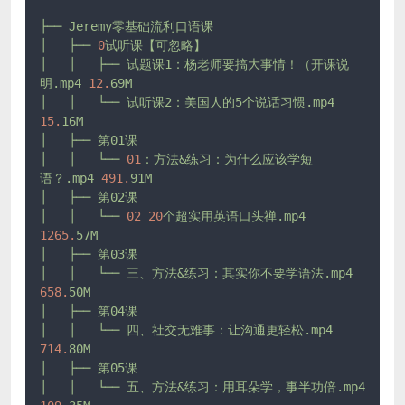
├──
Jeremy零基础流利口语课
│
├──
0
试听课【可忽略】
│
│
├──
试题课1：杨老师要搞大事情！（开课说
明.mp4
12.
69M
│
│
└──
试听课2：美国人的5个说话习惯.mp4
15.
16M
│
├──
第01课
│
│
└──
01
：方法&练习：为什么应该学短
语？.mp4
491.
91M
│
├──
第02课
│
│
└──
02
20
个超实用英语口头禅.mp4
1265.
57M
│
├──
第03课
│
│
└──
三、方法&练习：其实你不要学语法.mp4
658.
50M
│
├──
第04课
│
│
└──
四、社交无难事：让沟通更轻松.mp4
714.
80M
│
├──
第05课
│
│
└──
五、方法&练习：用耳朵学，事半功倍.mp4