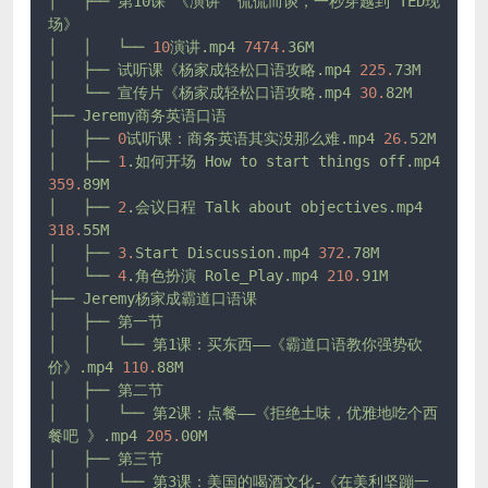
│
├──
第10课
《演讲
侃侃而谈，一秒穿越到
TED现
场》
│
│
└──
10
演讲.mp4
7474.
36M
│
├──
试听课《杨家成轻松口语攻略.mp4
225.
73M
│
└──
宣传片《杨家成轻松口语攻略.mp4
30.
82M
├──
Jeremy商务英语口语
│
├──
0
试听课：商务英语其实没那么难.mp4
26.
52M
│
├──
1
.如何开场
How
to
start
things
off.mp4
359.
89M
│
├──
2
.会议日程
Talk
about
objectives.mp4
318.
55M
│
├──
3.
Start
Discussion.mp4
372.
78M
│
└──
4
.角色扮演
Role_Play.mp4
210.
91M
├──
Jeremy杨家成霸道口语课
│
├──
第一节
│
│
└──
第1课：买东西——《霸道口语教你强势砍
价》.mp4
110.
88M
│
├──
第二节
│
│
└──
第2课：点餐——《拒绝土味，优雅地吃个西
餐吧
》.mp4
205.
00M
│
├──
第三节
│
│
└──
第3课：美国的喝酒文化-《在美利坚蹦一