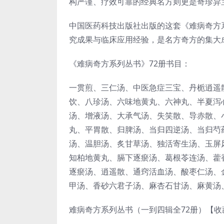
构严谨、疗效可靠的经典名方则更是奇珍异
中国医药科技出版社出版的这套《难病奇方
究成果与临床应用经验，是名方奇方的集大
《难病奇方系列丛书》72册书目：
一贯煎、三仁汤、中医急症三宝、丹栀逍遥
饮、八珍汤、六味地黄丸、六神丸、半夏泻
汤、增液汤、大承气汤、失笑散、导赤散、
丸、平胃散、归脾汤、当归四逆汤、当归芍
汤、温胆汤、炙甘草汤、独活寄生汤、玉屏
知柏地黄丸、膈下逐瘀汤、葛根苓连汤、藿
逐瘀汤、逍遥散、通窍活血汤、酸枣仁汤、
甲汤、香砂六君子汤、麻杏石甘汤、麻黄汤
难病奇方系列丛书（一到四辑全72册）【收