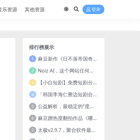
音乐资源
其他资源
登录
排行榜展示
麻豆新作《日不落帝国奇欲记》流出，已解除登录验证！
1
Noiz AI，这个网站任何声音都能克隆，完全免费
2
【小白短剧】免费短剧分享2025年1月3日
3
「韩国李海仁擦边短剧合集【15部中字54部原版】
4
公益解析，最稳定的“度盘”直链解析站，突破速度限制
5
麻豆蹭热度翻拍作品《哪吒之淫邪三龙女大战真阳魔童》 已上线
6
太极v2.9.7，聚合软件最新版，25+源也非常猛了！
7