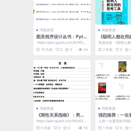
书籍资源
书籍资源
图灵程序设计丛书：Pyth
《聪明人都在用
on高手进阶之路（全10
具》日本知名商
​ https://pan.quark.cn/s/b79f2dc
资源信息 《聪明人
册）
气畅销书
bba02
工具》是日本知名商
10 月前
0
0
24
2 年前
0
超人气畅销书。书中详细
书籍资源
书籍资源
《两性关系指南》：男女
强烈推荐：一生
交往最舒服模式解析
书籍
https://pan.quark.cn/s/66d4395
人的一生要读的书很
0943f​
推荐的却是这些中比
9 月前
0
0
53
1 年前
0
的，比如100位中国名人