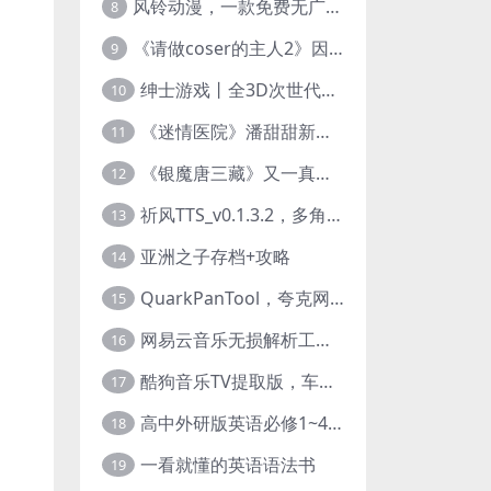
风铃动漫，一款免费无广告的电脑端追番神器！
8
《请做coser的主人2》因“C度大”被Steam下架的真人美女互动游戏！
9
绅士游戏丨全3D次世代的黄油大作， 细腻逼真的双人互动狂想曲！
10
《迷情医院》潘甜甜新作？有点刺激的真人美女互动游戏
11
《银魔唐三藏》又一真人美女互动游戏，堪比M豆！
12
祈风TTS_v0.1.3.2，多角色Ai配音神器，丰富的热门音色
13
亚洲之子存档+攻略
14
QuarkPanTool，夸克网盘链接批量转存、分享和下载工具
15
网易云音乐无损解析工具，超清母带音质免费下载
16
酷狗音乐TV提取版，车机+安卓+TV三端会员互通
17
高中外研版英语必修1~4+考试技巧78讲全套视频
18
一看就懂的英语语法书
19