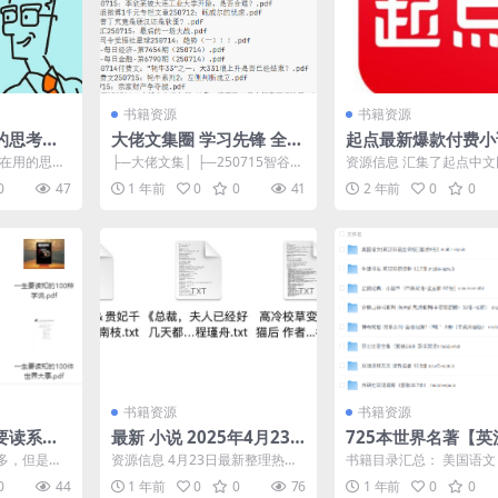
书籍资源
书籍资源
的思考工
大佬文集圈 学习先锋 全网
起点最新爆款付费小
学院超人
付费文章合集 · 7月15日
行榜TOP100大合集
都在用的思考
├─大佬文集│ ├─250715智谷趋
资源信息 汇集了起点中
版 知识星球｜公众号专栏
学院的一本
势内部研判180期.pdf│ ├─250
最热的付费小说，是每一
0
47
1 年前
0
0
41
2 年前
0
0
...
7...
爱好者的必备资源。合集..
｜电商搞钱笔记
书籍资源
书籍资源
要读系列
最新 小说 2025年4月23
725本世界名著【英
日付费小说2
语】
多，但是我
资源信息 4月23日最新整理热门
书籍目录汇总： 美国语
较有代表性
抖音豆瓣番茄付费热文爽文小说
6册） 牛津书虫 （137册
0
44
1 年前
0
0
76
1 年前
0
0
...
各种类型都有 每日...
经典：小黑书（...