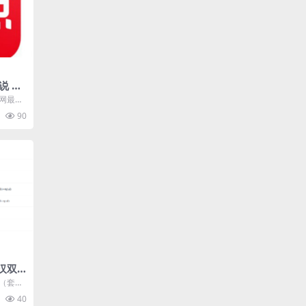
说 排
文网最新
位小说
90
.
汉双
文（套装
） 企鹅
40