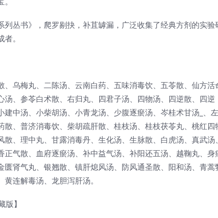
宝。
系列丛书》，爬罗剔抉，补苴罅漏，广泛收集了经典方剂的实验
成者。
散、乌梅丸、二陈汤、云南白药、五味消毒饮、五苓散、仙方活
心汤、参苓白术散、右归丸、四君子汤、四物汤、四逆散、四逆
小建中汤、小柴胡汤、小青龙汤、少腹逐瘀汤、岑桂术甘汤_、
药散、普济消毒饮、柴胡疏肝散、桂枝汤、桂枝茯苓丸、桃红四
风散、理中丸、甘露消毒丹、生化汤、生脉散、白虎汤、真武汤
香正气散、血府逐瘀汤、补中益气汤、补阳还五汤、越鞠丸、身
金匮肾气丸、银翘散、镇肝熄风汤、防风通圣散、阳和汤、青蒿
、黄连解毒汤、龙胆泻肝汤。
藏版】