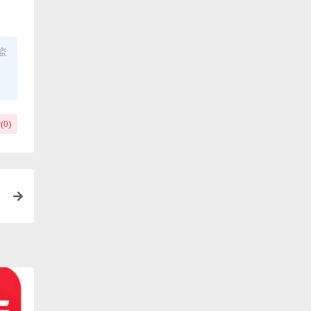
盗
(
0
)