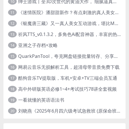
绅士游戏丨全3D次世代的黄油大作， 细腻逼真的双人互动狂想曲！
10
《迷情医院》潘甜甜新作？有点刺激的真人美女互动游戏
11
《银魔唐三藏》又一真人美女互动游戏，堪比M豆！
12
祈风TTS_v0.1.3.2，多角色Ai配音神器，丰富的热门音色
13
亚洲之子存档+攻略
14
QuarkPanTool，夸克网盘链接批量转存、分享和下载工具
15
网易云音乐无损解析工具，超清母带音质免费下载
16
酷狗音乐TV提取版，车机+安卓+TV三端会员互通
17
高中外研版英语必修1~4+考试技巧78讲全套视频
18
一看就懂的英语语法书
19
刘晓燕《2025年6月四六级考试急救班 (原保命班) 》(四级完结+六级写译、阅读)
20