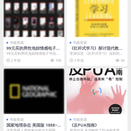
书籍资源
书籍资源
99元买的男性泡妞情感电子书
《杠杆式学习》探讨现代教育
合集免费分享，一共700多本
存在的问题与挑战，实现终身
99元买的男性泡妞情感电子书合集
资源信息 《杠杆式学习》深刻剖析
学习与自我提升
免费分享，一共700多本，11GB左
了现代教育体系存在的问题与挑
2 年前
106
2 年前
36
右 非常全面...
战，提出了一种全新的...
书籍资源
书籍资源
国家地理杂志 美国版 1888~2
《反PUA指南》
024合集 珍藏版
这套装载人类探索自然与文明视觉
资源信息 本书解析了PUA的本质，