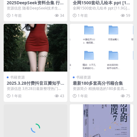
2025DeepSeek资料合集 行业
全网1500套幼儿绘本 ppt [11.
趋势与AI算法应用实战指南
9G]
资源信息 随着DeepSeek技术生态
全网1500套幼儿绘本 ppt [11.9G]
的爆发式发展，2025年行业趋势报
链接：https://pan.q...
1 年前
34
1 年前
59
告揭示A...
书籍资源
书籍资源
2025.3.28付费抖音豆瓣知乎
最新180多套高分书籍合集
番茄爽文小说 防和谐速存
资源信息 3月28日最新整理热门抖
资源简介 精挑细选的180多套高分
音豆瓣番茄付费热文爽文小说 各种
书籍，大多数都是最新的，感兴趣
1 年前
43
1 年前
75
类型都有 每日...
的建议转存到自己...