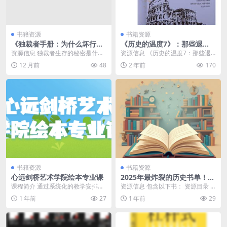
书籍资源
书籍资源
《独裁者手册：为什么坏行为
《历史的温度7》：那些退
几乎总是好政治》(政治)[PDF
隐、告别和离席「2023得到年
资源信息 独裁者生存的秘密是什么
资源信息 《历史的温度7：那些退
+AZW3+EPUB+MOBI]
度书单Top10」
呢？写的是政治，核心却是管理。
隐、告别和离席》是一部深度解读
12 月前
48
2 年前
170
对任何想理解政治的...
历史人物退场时刻的...
书籍资源
书籍资源
心远剑桥艺术学院绘本专业课
2025年最炸裂的历史书单！这
5本神作让读者熬夜到凌晨，
课程简介 通过系统化的教学安排和
资源信息 包含以下书： 资源目录 ├
跪求加印！
实践训练，学生将学习到绘本制作
── 崖山 │ ├── 崖山.azw3 2....
1 年前
27
1 年前
29
的整个过程，包括构...