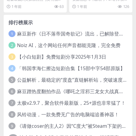
记忆的典藏合集，完整收录了自18
拆解了PUA的典型套路并提供了应
1 年前
63
1 年前
126
88年创刊以来美国...
对方法，可以帮...
排行榜展示
麻豆新作《日不落帝国奇欲记》流出，已解除登录验证！
1
Noiz AI，这个网站任何声音都能克隆，完全免费
2
【小白短剧】免费短剧分享2025年1月3日
3
「韩国李海仁擦边短剧合集【15部中字54部原版】
4
公益解析，最稳定的“度盘”直链解析站，突破速度限制
5
麻豆蹭热度翻拍作品《哪吒之淫邪三龙女大战真阳魔童》 已上线
6
太极v2.9.7，聚合软件最新版，25+源也非常猛了！
7
风铃动漫，一款免费无广告的电脑端追番神器！
8
《请做coser的主人2》因“C度大”被Steam下架的真人美女互动游戏！
9