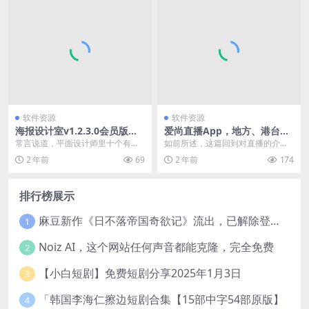
软件资源
软件资源
海报设计室v1.2.3.0会员版，
爱尚直播App，地方、港台齐
一键制作精美的海报！
全，新版热乎刚出
常言说道，平面设计师里十个有九
如前所述，这篇回到对直播的介
个都在套模板，而仅有一个会真正
绍，把我长期测试下来最靠谱、维
2 年前
69
2 年前
174
使用设计工具。 不过...
护最得力的一些直播佳软...
排行榜展示
麻豆新作《日不落帝国奇欲记》流出，已解除登录验证！
1
Noiz AI，这个网站任何声音都能克隆，完全免费
2
【小白短剧】免费短剧分享2025年1月3日
3
「韩国李海仁擦边短剧合集【15部中字54部原版】
4