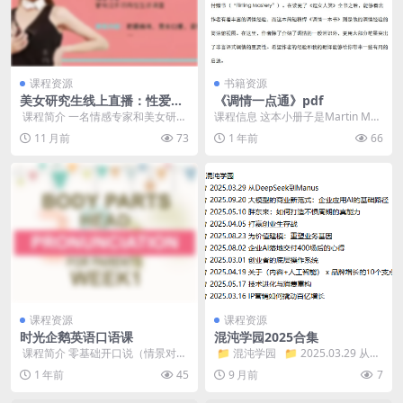
课程资源
书籍资源
美女研究生线上直播：性爱大
《调情一点通》pdf
师私教课
​ 课程简介 一名情感专家和美女研究
课程信息 这本小册子是Martin Mer
生。 课程通过直播形式进行，旨在
rill的《逗女人笑》(“Make W...
11 月前
73
1 年前
66
教授学员如何...
课程资源
课程资源
时光企鹅英语口语课
混沌学园2025合集
​ 课程简介 零基础开口说（情景对话
​ 📁 混沌学园 📁 2025.03.29 从D
+发音纠正+流利表达训练） http
eepSeek到M...
1 年前
45
9 月前
7
s://...