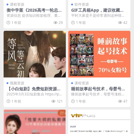
课程资源
软件资源
衡中学案《2026高考一轮总复
GIF工具箱App，建议收藏这
习·全九科 (学案+练案+教参)
款刚需神器，GIF编辑功能太
资源信息 提供知识框架梳理、重难
平时大家是不是经常遇到这种情
》
猛了
点解析及复习方法指导，配套PPT
况：看到有趣的动态图想自己制
1 年前
29
1 年前
42
课件辅助教学。2...
作，或者想编辑已有的 G...
视频资源
课程资源
【小白短剧】免费短剧资源分
睡前故事起号技术，母婴号涨
享2025年3月3日
粉，70%女粉，百分百原创
2025年3月3日短剧集合 https://pa
睡前故事起号技术，母婴号涨粉，7
n.quark.cn/s/aee...
0%女粉，百分百原创 课程内容: 01.
1 年前
121
1 年前
47
第一节 ...