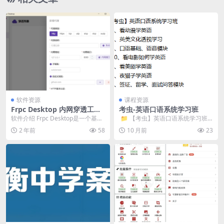
软件资源
课程资源
Frpc Desktop 内网穿透工具
考虫-英语口语系统学习班
v1.1.5
软件介绍 Frpc Desktop是一个基于
​ 📁 【考虫】英语口语系统学习班
FRP（Fast Reverse P...
📁 4、看动漫学英语 &nbs...
2 年前
58
10 月前
23