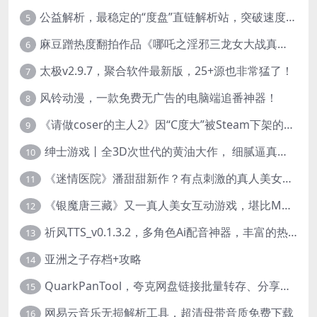
公益解析，最稳定的“度盘”直链解析站，突破速度限制
5
麻豆蹭热度翻拍作品《哪吒之淫邪三龙女大战真阳魔童》 已上线
6
太极v2.9.7，聚合软件最新版，25+源也非常猛了！
7
风铃动漫，一款免费无广告的电脑端追番神器！
8
《请做coser的主人2》因“C度大”被Steam下架的真人美女互动游戏！
9
绅士游戏丨全3D次世代的黄油大作， 细腻逼真的双人互动狂想曲！
10
《迷情医院》潘甜甜新作？有点刺激的真人美女互动游戏
11
《银魔唐三藏》又一真人美女互动游戏，堪比M豆！
12
祈风TTS_v0.1.3.2，多角色Ai配音神器，丰富的热门音色
13
亚洲之子存档+攻略
14
QuarkPanTool，夸克网盘链接批量转存、分享和下载工具
15
网易云音乐无损解析工具，超清母带音质免费下载
16