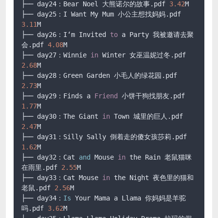
├── day24：Bear Noel 大熊诺尔的故事.pdf 
3.42
M

├── day25：I Want My Mum 小公主想找妈妈.pdf 
3.11
M

├── day26：I‘m Invited 
to
 a Party 我被邀请去聚
会.pdf 
4.08
M

├── day27：Winnie 
in
 Winter 女巫温妮过冬.pdf 
2.68
M

├── day28：Green Garden 小毛人的绿花园.pdf 
2.73
M

├── day29：Finds a 
Friend
 小饼干狗找朋友.pdf 
1.77
M

├── day30：The Giant 
in
 Town 城里的巨人.pdf 
2.47
M

├── day31：Silly Sally 倒着走的傻女孩莎莉.pdf 
1.62
M

├── day32：Cat 
and
 Mouse 
in
 the Rain 老鼠猫咪
在雨里.pdf 
2.55
M

├── day33：Cat Mouse 
in
 the Night 夜色里的猫和
老鼠.pdf 
2.56
M

├── day34：
Is
 Your Mama a Llama 你妈妈是羊驼
吗.pdf 
3.62
M
