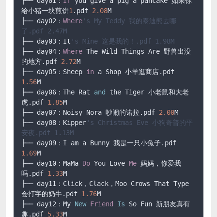
├── day01：
If
 you give a pig a pancake 如果你
给小猪一块煎饼
1
.pdf 
2.08
M

├── day02：
Where
's My Teddy 我的泰迪熊去哪
了.pdf 2.47M
├── day03：It
's Mine 这是我的！.pdf 1.98M
├── day04：
Where
 The Wild Things Are 野兽出没
的地方.pdf 
2.72
M

├── day05：Sheep 
in
 a Shop 小羊逛商店.pdf 
1.56
M

├── day06：The Rat 
and
 the Tiger 小老鼠和大老
虎.pdf 
1.85
M

├── day07：Noisy Nora 吵闹的诺拉.pdf 
2.00
M

├── day08：Kipper
's Christmas Eve 小狗奇普的平
安夜.pdf 1.13M
├── day09：I am a Bunny 我是一只小兔子.pdf 
1.69
M

├── day10：MaMa 
Do
 You Love 
Me
 妈妈，你爱我
吗.pdf 
1.33
M

├── day11：Click，Clack，Moo Crows That Type 
会打字的奶牛.pdf 
1.76
M

├── day12：My 
New
Friend
Is
 So Fun 新朋友真有
趣.pdf 
5.33
M
