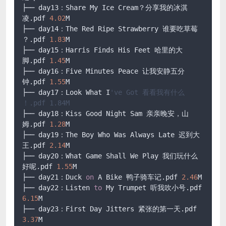
├── day13：Share My Ice Cream？分享我的冰淇
凌.pdf 
4.02
M

├── day14：The Red Ripe Strawberry 谁要吃草莓 
？.pdf 
1.83
M

├── day15：Harris Finds His Feet 哈里的大
脚.pdf 
1.45
M

├── day16：Five Minutes Peace 让我安静五分
钟.pdf 
1.55
M

├── day17：Look What I
've Got 看看我有什么 
！.pdf 1.84M
├── day18：Kiss Good Night Sam 亲亲晚安，山
姆.pdf 
1.28
M

├── day19：The Boy Who Was Always Late 迟到大
王.pdf 
2.14
M

├── day20：What Game Shall We Play 我们玩什么
好呢.pdf 
1.55
M

├── day21：Duck 
on
 A Bike 鸭子骑车记.pdf 
2.46
M

├── day22：Listen 
to
 My Trumpet 听我吹小号.pdf 
6.15
M

├── day23：First Day Jitters 紧张的第一天.pdf 
3.37
M
