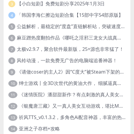
【小白短剧】免费短剧分享2025年1月3日
3
「韩国李海仁擦边短剧合集【15部中字54部原版】
4
公益解析，最稳定的“度盘”直链解析站，突破速度限制
5
麻豆蹭热度翻拍作品《哪吒之淫邪三龙女大战真阳魔童》 已上线
6
太极v2.9.7，聚合软件最新版，25+源也非常猛了！
7
风铃动漫，一款免费无广告的电脑端追番神器！
8
《请做coser的主人2》因“C度大”被Steam下架的真人美女互动游戏！
9
绅士游戏丨全3D次世代的黄油大作， 细腻逼真的双人互动狂想曲！
10
《迷情医院》潘甜甜新作？有点刺激的真人美女互动游戏
11
《银魔唐三藏》又一真人美女互动游戏，堪比M豆！
12
祈风TTS_v0.1.3.2，多角色Ai配音神器，丰富的热门音色
13
亚洲之子存档+攻略
14