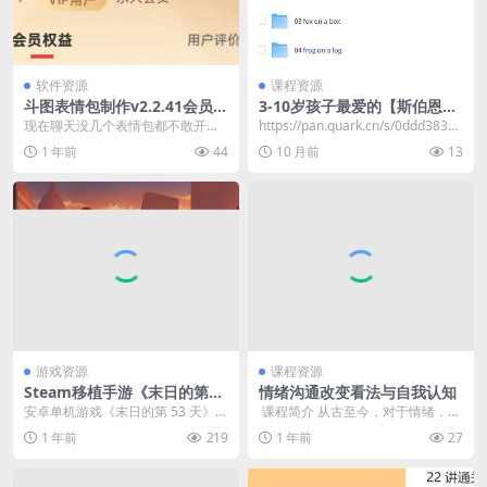
软件资源
课程资源
斗图表情包制作v2.2.41会员
3-10岁孩子最爱的【斯伯恩自
版，所有VIP素材免费使用
然拼读】4.4GB
现在聊天没几个表情包都不敢开
https://pan.quark.cn/s/0ddd38352
口！但网上下载的要么老掉牙，要
b9b
1 年前
44
10 月前
13
么尺寸不合适，今天直接...
游戏资源
课程资源
Steam移植手游《末日的第53
情绪沟通改变看法与自我认知
天》硬核开放世界末日生存游
安卓单机游戏《末日的第 53 天》近
​ 课程简介 从古至今，对于情绪，我
戏
日完成 Steam 移植，凭借极致硬核
们推崇的是不表露情绪的“心如止
1 年前
219
1 年前
27
的生存...
水”、”纹风不...