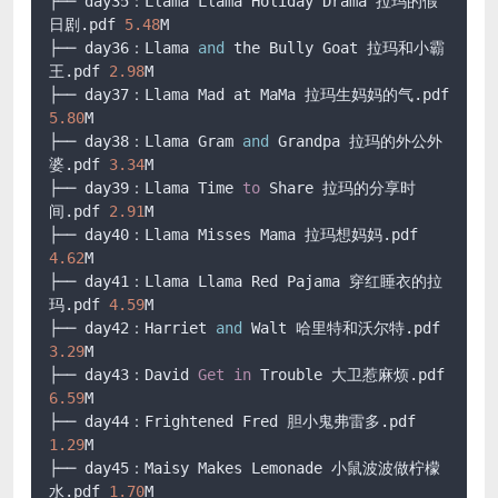
├── day35：Llama Llama Holiday Drama 拉玛的假
日剧.pdf 
5.48
M

├── day36：Llama 
and
 the Bully Goat 拉玛和小霸
王.pdf 
2.98
M

├── day37：Llama Mad at MaMa 拉玛生妈妈的气.pdf 
5.80
M

├── day38：Llama Gram 
and
 Grandpa 拉玛的外公外
婆.pdf 
3.34
M

├── day39：Llama Time 
to
 Share 拉玛的分享时
间.pdf 
2.91
M

├── day40：Llama Misses Mama 拉玛想妈妈.pdf 
4.62
M

├── day41：Llama Llama Red Pajama 穿红睡衣的拉
玛.pdf 
4.59
M

├── day42：Harriet 
and
 Walt 哈里特和沃尔特.pdf 
3.29
M

├── day43：David 
Get
in
 Trouble 大卫惹麻烦.pdf 
6.59
M

├── day44：Frightened Fred 胆小鬼弗雷多.pdf 
1.29
M

├── day45：Maisy Makes Lemonade 小鼠波波做柠檬
水.pdf 
1.70
M
