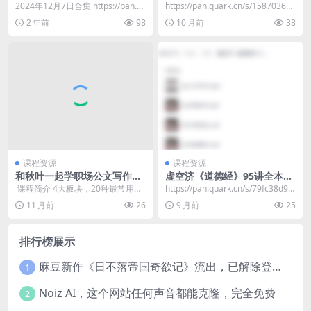
12月7日
【英语口语教程】
2024年12月7日合集 https://pan.q
https://pan.quark.cn/s/158703693
uark.cn/s/5478...
27a​
2 年前
98
10 月前
38
课程资源
课程资源
和秋叶一起学职场公文写作课
虚空济《道德经》95讲全本精
程（内附各类模版）
解，老子智慧与人生应用
​ 课程简介 4大板块，20种最常用文
https://pan.quark.cn/s/79fc38d97
种，30个万能模板 由基础到提升，
c27
11 月前
26
9 月前
25
教你从0...
排行榜展示
麻豆新作《日不落帝国奇欲记》流出，已解除登录验证！
1
Noiz AI，这个网站任何声音都能克隆，完全免费
2