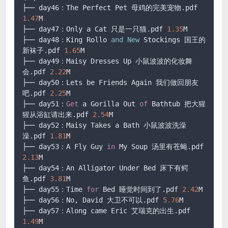
├── day46：The Perfect Pet 母鸡的完美宠物.pdf 
1.47
M

├── day47：Only a Cat 只是一只猫.pdf 
1.35
M

├── day48：King Rollo 
and
New
 Stockings 国王的
新袜子.pdf 
1.65
M

├── day49：Maisy Dresses Up 小鼠波波的化妆舞
会.pdf 
2.22
M

├── day50：Lets be Friends Again 我们做回朋友
吧.pdf 
2.25
M

├── day51：
Get
 a Gorilla Out 
of
 Bathtub 把大猩
猩从浴缸请出来.pdf 
2.54
M

├── day52：Maisy Takes a Bath 小鼠波波洗澡
澡.pdf 
1.81
M

├── day53：A Fly Guy 
in
 My Soup 汤里有苍蝇.pdf 
2.13
M

├── day54：An Alligator Under Bed 床下有鳄
鱼.pdf 
3.81
M

├── day55：Time 
for
 Bed 睡觉时间到了.pdf 
2.42
M

├── day56：No, David 大卫不可以.pdf 
5.76
M

├── day57：Along came Eric 艾瑞克的出生.pdf 
1.49
M
