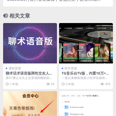
速存
相关文章
课程资源
软件资源
聊术话术语音版两性交友人际
TG音乐台TV版，内置10万+音
沟通教程
乐/MV资源，家庭影院的最佳
第01课让点头之交变成闲聊的好伙
一直以来都有很多小伙伴在稳有没
伴侣
伴.mp3第02课向甜品店里的女生学
有电视上听歌的软件了，咱也不知
1 年前
59
2 年前
476
聊天.mp3...
道为啥非得在电视上听...