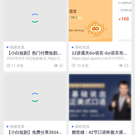
视频资源
课程资源
【小白短剧】热门付费短剧资
22讲通关Go语言-Go语言布道
源分享2025年9月10日
者的入门笔记
2025年9月10日短剧集合 https://p
https://pan.quark.cn/s/21579379b
an.quark.cn/s/b4...
8c6​
11 月前
32
10 月前
23
视频资源
课程资源
【小白短剧】免费分享2024年
赖世雄：42节口语终极大课