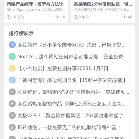
策略产品经理：模型与方法论
高德地图2分钟复制粘贴，轻
松赚8元！日入500+，赚钱新
https://pan.quark.cn/s/50cca9206
高德地图目前推出了一项新的现金
玩法，无上限！
277
奖励活动，目前知晓该项目的人不
10 月前
18
2 年前
48
多，因此参与竞争较小...
排行榜展示
麻豆新作《日不落帝国奇欲记》流出，已解除登录验证！
1
Noiz AI，这个网站任何声音都能克隆，完全免费
2
【小白短剧】免费短剧分享2025年1月3日
3
「韩国李海仁擦边短剧合集【15部中字54部原版】
4
公益解析，最稳定的“度盘”直链解析站，突破速度限制
5
麻豆蹭热度翻拍作品《哪吒之淫邪三龙女大战真阳魔童》 已上线
6
太极v2.9.7，聚合软件最新版，25+源也非常猛了！
7
风铃动漫，一款免费无广告的电脑端追番神器！
8
《请做coser的主人2》因“C度大”被Steam下架的真人美女互动游戏！