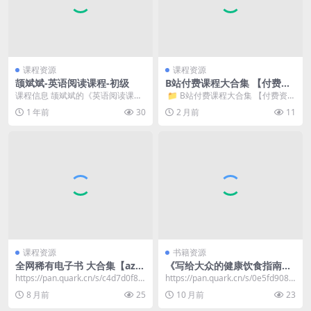
课程资源
课程资源
颉斌斌-英语阅读课程-初级
B站付费课程大合集 【付费资
料】3.1T版本
课程信息 颉斌斌的《英语阅读课程-
​ 📁 B站付费课程大合集 【付费资
初级》专注于帮助英语基础薄弱的
料】3.1T版本 📁 37. ...
1 年前
30
2 月前
11
学习者提升阅读能...
课程资源
书籍资源
全网稀有电子书 大合集【azw
《写给大众的健康饮食指南》
3 pdf epub】
套装共3册 一日两餐+超级食物
https://pan.quark.cn/s/c4d7d0f86
https://pan.quark.cn/s/0e5fd9089
+膳食纤维
06f 📁 全网...
38a
8 月前
25
10 月前
23