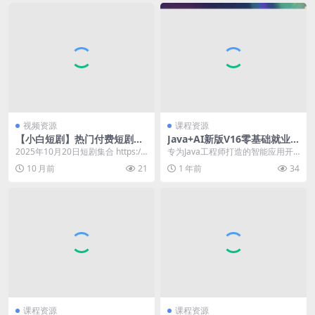
视频资源
课程资源
【小白短剧】热门付费短剧资
Java+AI新版V16零基础就业
源分享2025年10月20日 82部
班
2025年10月20日短剧集合 https://
专为Java工程师打造的智能应用开
pan.quark.cn/s/c...
发体系，掌握AI时代核心技术，2个
10 月前
21
1 年前
34
月助你开启A...
课程资源
课程资源