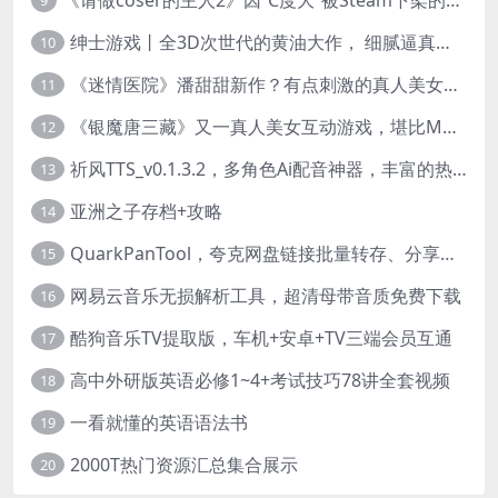
9
绅士游戏丨全3D次世代的黄油大作， 细腻逼真的双人互动狂想曲！
10
《迷情医院》潘甜甜新作？有点刺激的真人美女互动游戏
11
《银魔唐三藏》又一真人美女互动游戏，堪比M豆！
12
祈风TTS_v0.1.3.2，多角色Ai配音神器，丰富的热门音色
13
亚洲之子存档+攻略
14
QuarkPanTool，夸克网盘链接批量转存、分享和下载工具
15
网易云音乐无损解析工具，超清母带音质免费下载
16
酷狗音乐TV提取版，车机+安卓+TV三端会员互通
17
高中外研版英语必修1~4+考试技巧78讲全套视频
18
一看就懂的英语语法书
19
2000T热门资源汇总集合展示
20