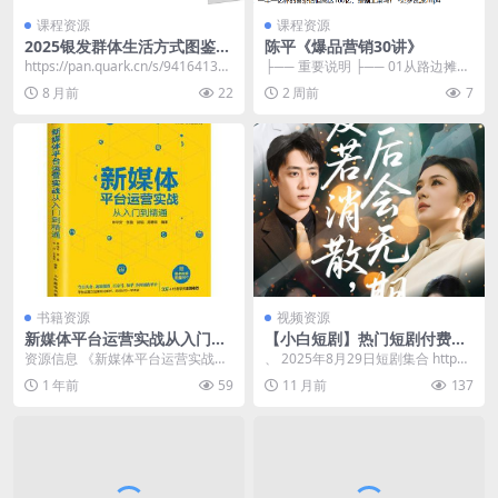
课程资源
课程资源
2025银发群体生活方式图鉴，
陈平《爆品营销30讲》
解锁100种养老方式【PDF】
https://pan.quark.cn/s/94164131d
├── 重要说明 ├── 01从路边摊到
d79​
全国230分店，西贝为什么能越来
8 月前
22
2 周前
7
越火？ ...
书籍资源
视频资源
新媒体平台运营实战从入门到
【小白短剧】热门短剧付费资
精通 [学习教育]
源分享2025年8月29日
资源信息 《新媒体平台运营实战从
、 2025年8月29日短剧集合 http
入门到精通》全面解析新媒体运营
s://pan.quark.cn/s/...
1 年前
59
11 月前
137
方法，涵盖行业趋势...