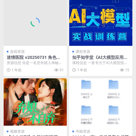
游戏资源
课程资源
迷情医院 v20250731 角色扮
知乎知学堂《AI大模型应用开
演+arpg+电影游戏+2k+互动
发实战营 (12期) 》
资源信息 你是一名意外踏入神秘医
课程信息 一套专注于AI大模型技术
游戏
院的访客，发现自己置身于一个充
应用与开发的实战课程，面向所有
1 年前
91
1 年前
15
满未知与危险的世界...
技术开发者、职场...
视频资源
书籍资源