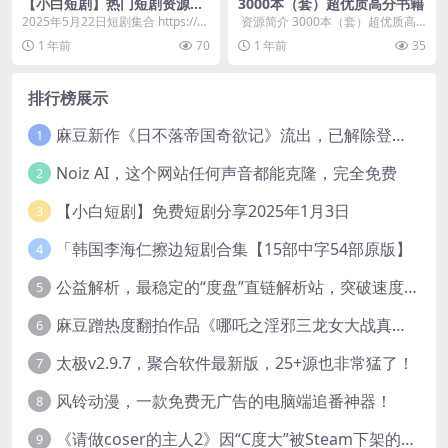
【小白短剧】热门短剧资源分
3000本（套）超优质高分书籍
享2025年5月22日
2025年5月22日短剧集合 https://p
​ 资源简介 3000本（套）超优质高
an.quark.cn/s/66...
分书籍，已整理排序，带表格目
1 年前
70
1 年前
35
录，建议转存到...
排行榜展示
麻豆新作《日不落帝国奇欲记》流出，已解除登录验证！
1
Noiz AI，这个网站任何声音都能克隆，完全免费
2
【小白短剧】免费短剧分享2025年1月3日
3
「韩国李海仁擦边短剧合集【15部中字54部原版】
4
公益解析，最稳定的“度盘”直链解析站，突破速度限制
5
麻豆蹭热度翻拍作品《哪吒之淫邪三龙女大战真阳魔童》 已上线
6
太极v2.9.7，聚合软件最新版，25+源也非常猛了！
7
风铃动漫，一款免费无广告的电脑端追番神器！
8
《请做coser的主人2》因“C度大”被Steam下架的真人美女互动游戏！
9