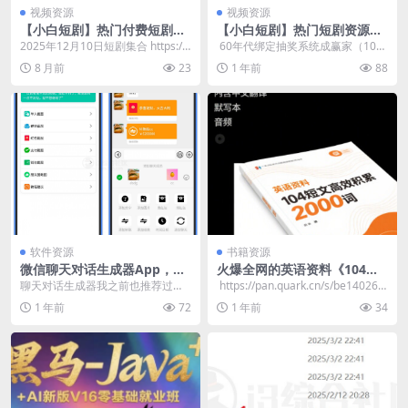
视频资源
视频资源
【小白短剧】热门付费短剧资
【小白短剧】热门短剧资源分
源分享2025年12月10日 47部
享2025年7月14日
2025年12月10日短剧集合 https://
​ 60年代绑定抽奖系统成赢家（100
pan.quark.cn/s/f...
集）马丽莎 https://pan.qua...
8 月前
23
1 年前
88
软件资源
书籍资源
微信聊天对话生成器App，真
火爆全网的英语资料《104篇
的是整蛊、装逼两不误
短文高效积累2000词》 （内
聊天对话生成器我之前也推荐过别
​ https://pan.quark.cn/s/be14026a
含中文翻译+默写本+音频）pd
的，但有些后来 “变质” 了，开始收
d97a
1 年前
72
1 年前
34
f/mp3
割用户。今天给...