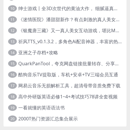
绅士游戏丨全3D次世代的黄油大作， 细腻逼真的双人互动狂想曲！
10
《迷情医院》潘甜甜新作？有点刺激的真人美女互动游戏
11
《银魔唐三藏》又一真人美女互动游戏，堪比M豆！
12
祈风TTS_v0.1.3.2，多角色Ai配音神器，丰富的热门音色
13
亚洲之子存档+攻略
14
QuarkPanTool，夸克网盘链接批量转存、分享和下载工具
15
酷狗音乐TV提取版，车机+安卓+TV三端会员互通
16
网易云音乐无损解析工具，超清母带音质免费下载
17
高中外研版英语必修1~4+考试技巧78讲全套视频
18
一看就懂的英语语法书
19
2000T热门资源汇总集合展示
20