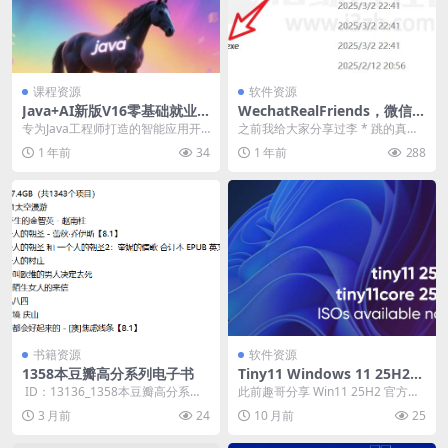
课程资源
软件资源
Java+AI新版V16零基础就业
WechatRealFriends，微信真
班
实好友检测软件
专为Java工程师打造的智能应用开
之前我给大家分享过李 * 跳的真实
发体系，掌握AI时代核心技术，2个
好友检测软件，当时我的微信好友
1 年前
34
1 年前
288
月助你开启A...
都 6000 多...
书籍资源
软件资源
1358本豆瓣高分系列电子书
Tiny11 Windows 11 25H2，
极致优化的超精简镜像系统
​ ID：13136_1358本豆瓣高分系列
此前趣哥分享 Win11 25H2 官方镜
电子书 ├── 1-200 ...
像后，后台满屏都是小伙伴的追
3 月前
24
10 月前
25
问：“有没...