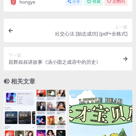
hongye
分享
收藏
点赞(
0
)
上一篇
社交心法 [励志成功] [pdf+全格式]
下一篇
昌辉叔叔讲故事《汤小团之成语中的历史》
相关文章