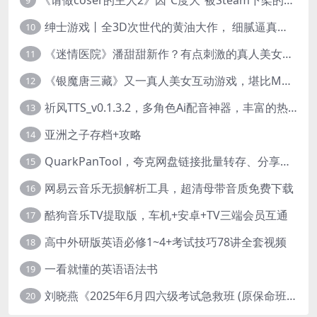
9
绅士游戏丨全3D次世代的黄油大作， 细腻逼真的双人互动狂想曲！
10
《迷情医院》潘甜甜新作？有点刺激的真人美女互动游戏
11
《银魔唐三藏》又一真人美女互动游戏，堪比M豆！
12
祈风TTS_v0.1.3.2，多角色Ai配音神器，丰富的热门音色
13
亚洲之子存档+攻略
14
QuarkPanTool，夸克网盘链接批量转存、分享和下载工具
15
网易云音乐无损解析工具，超清母带音质免费下载
16
酷狗音乐TV提取版，车机+安卓+TV三端会员互通
17
高中外研版英语必修1~4+考试技巧78讲全套视频
18
一看就懂的英语语法书
19
刘晓燕《2025年6月四六级考试急救班 (原保命班) 》(四级完结+六级写译、阅读)
20