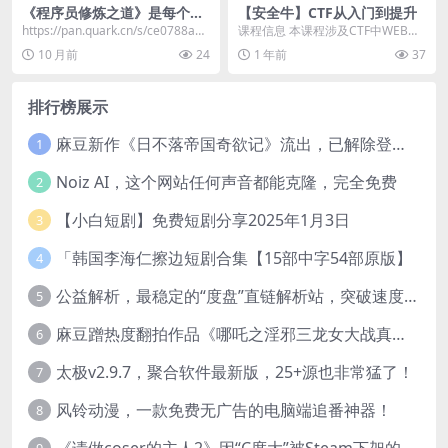
《程序员修炼之道》是每个开
【安全牛】CTF从入门到提升
发者都该读一遍的书
https://pan.quark.cn/s/ce0788aa6
课程信息 本课程涉及CTF中WEB、
036​
MISC、Crypto三个方向。从各种漏
10 月前
24
1 年前
37
洞原...
排行榜展示
麻豆新作《日不落帝国奇欲记》流出，已解除登录验证！
1
Noiz AI，这个网站任何声音都能克隆，完全免费
2
【小白短剧】免费短剧分享2025年1月3日
3
「韩国李海仁擦边短剧合集【15部中字54部原版】
4
公益解析，最稳定的“度盘”直链解析站，突破速度限制
5
麻豆蹭热度翻拍作品《哪吒之淫邪三龙女大战真阳魔童》 已上线
6
太极v2.9.7，聚合软件最新版，25+源也非常猛了！
7
风铃动漫，一款免费无广告的电脑端追番神器！
8
《请做coser的主人2》因“C度大”被Steam下架的真人美女互动游戏！