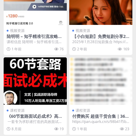
视频资源
视频资源
陆明明 – 知乎精准引流攻略2.
【小白短剧】免费短剧分享20
0
25年1月28日
课程信息 陆明明 – 知乎精准引流攻
2025年1月28日短剧集合 https://p
略2.0，适合各行业，全程实操落地
an.quark.cn/s/88...
1 年前
76
2 年前
169
演示。 课...
课程资源
课程资源
《60节套路面试必成术》高命
付费购买 超值干货合集｜369
中率答题模板+面试实战技巧
个真实商业案例+700套营销方
​ 一套专为求职者打造的高效面试突
https://pan.quark.cn/s/98b41f5b8
全掌握
案+创业成功秘籍全打包
破课程，涵盖常见问题答题模板、
9c6 ​ ├─...
8 月前
19
1 年前
23
结构化表达技巧、...