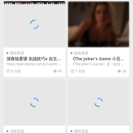
课程资源
游戏资源
深夜练爱课 实战技巧x 自主训
《The Joker’s Game 小丑游
练 x 身体探索
戏》Build.21305304 真人互
​https://pan.baidu.com/s/1eIoXc2b
《The Joker’s Game》是一款全动
动影游 中文版
RAAxiNf...
态影像的大逃杀犯罪悬疑...
8 月前
47
7 月前
30
书籍资源
课程资源