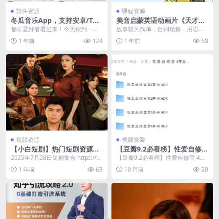
软件资源
课程资源
冬瓜音乐App，支持安卓/TV/
美音启蒙英语动画片《天才宝
平板/车机，沉浸式体验拉满
贝熊 Little bear (视频+音频
音乐爱好者看过来！今天挖到一款
故事较为简单，台词精炼，用语日
+绘本+台词) 》
宝藏听歌 App——冬瓜音乐，免费
常化，美式发音，语速适中，风趣
1 年前
124
1 年前
58
无广、功能硬核，...
幽默，充满了孩提时代...
视频资源
视频资源
【小白短剧】热门短剧资源分
【豆瓣9.2必看榜】性爱自修室
享2025年7月28日
4季全 4K HDR 中字内嵌字幕
2025年7月28日短剧集合 https://p
【豆瓣9.2必看榜】性爱自修室 4季
【195GB】
an.quark.cn/s/d1...
全 4K HDR 中字内嵌字幕【195G
1 年前
63
10 月前
30
B】...