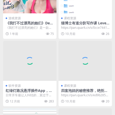
游戏资源
课程资源
《我打不过漂亮的她们》Dem
猫博士有道分阶写作课 Level
o 抢先版 真人美女互动影游
1-6，系统提升中小学生写作
《我打不过漂亮的她们》是一款全
https://pan.quark.cn/s/0cce7441c
能力
动态真人互动影视作品，以昔日拳
b06
1 年前
75
10 月前
26
王的视角带你探寻男主...
软件资源
课程资源
红绿灯路况悬浮插件App，不
四套泡妞的秘密推荐，绝拒社
开地图也能看红绿灯倒计时读
交恐惧症
日常开车最让人纠结的，莫过于临
https://pan.quark.cn/s/ed9b285e2
秒
近路口时 “要不要加速冲过去” 的瞬
d59​
12 月前
283
10 月前
20
间抉择。要是能...