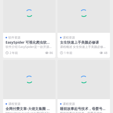
软件资源
课程资源
EasySpider 可视化爬虫软件
女生快速上手美颜必修课
v0.6.2 开源免费无广告
软件介绍 EasySpider是一款开源的
课程概述 女生快速上手美颜必修课
可视化爬虫软件。使用图形化界
是一门针对希望快速掌握美妆技巧
2 年前
86
1 年前
48
面，无代码...
的女性设计的课程。...
课程资源
课程资源
全网付费文章-大佬文集圈 学
睡前故事起号技术，母婴号涨
习先锋 10月12日更新
粉，70%女粉，百分百原创