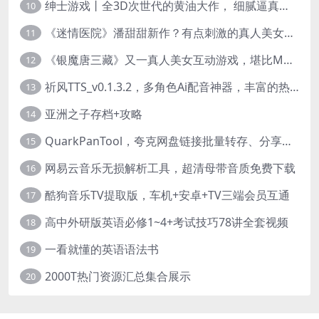
绅士游戏丨全3D次世代的黄油大作， 细腻逼真的双人互动狂想曲！
10
《迷情医院》潘甜甜新作？有点刺激的真人美女互动游戏
11
《银魔唐三藏》又一真人美女互动游戏，堪比M豆！
12
祈风TTS_v0.1.3.2，多角色Ai配音神器，丰富的热门音色
13
亚洲之子存档+攻略
14
QuarkPanTool，夸克网盘链接批量转存、分享和下载工具
15
网易云音乐无损解析工具，超清母带音质免费下载
16
酷狗音乐TV提取版，车机+安卓+TV三端会员互通
17
高中外研版英语必修1~4+考试技巧78讲全套视频
18
一看就懂的英语语法书
19
2000T热门资源汇总集合展示
20