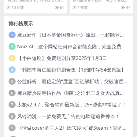
https://pan.quark.cn/s/f82f247ae
睡前故事起号技术，母婴号涨粉，7
849
0%女粉，百分百原创 课程内容: 01.
10 月前
61
1 年前
47
第一节 ...
排行榜展示
麻豆新作《日不落帝国奇欲记》流出，已解除登录验证！
1
Noiz AI，这个网站任何声音都能克隆，完全免费
2
【小白短剧】免费短剧分享2025年1月3日
3
「韩国李海仁擦边短剧合集【15部中字54部原版】
4
公益解析，最稳定的“度盘”直链解析站，突破速度限制
5
麻豆蹭热度翻拍作品《哪吒之淫邪三龙女大战真阳魔童》 已上线
6
太极v2.9.7，聚合软件最新版，25+源也非常猛了！
7
风铃动漫，一款免费无广告的电脑端追番神器！
8
《请做coser的主人2》因“C度大”被Steam下架的真人美女互动游戏！
9