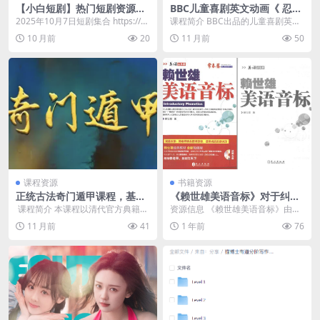
【小白短剧】热门短剧资源分
BBC儿童喜剧英文动画《 忍者
享2025年10月7日
快递 Ninja Express (视频+音
2025年10月7日短剧集合 https://p
课程简介 BBC出品的儿童喜剧英文
频) 》
an.quark.cn/s/82...
动画《忍者快递》，是一部充满奇
10 月前
20
11 月前
50
思妙想与欢乐元素...
课程资源
书籍资源
正统古法奇门遁甲课程，基于
《赖世雄美语音标》对于纠正
清代典籍《御定奇门宝鉴》的
发音非常有效[pdf]
​ 课程简介 本课程以清代官方典籍
资源信息 《赖世雄美语音标》由台
公开教学
《御定奇门宝鉴》为核心，系统传
湾英语教学权威赖世雄教授编著，
11 月前
41
1 年前
76
授正统古法奇门遁...
系统讲解美式英语发...