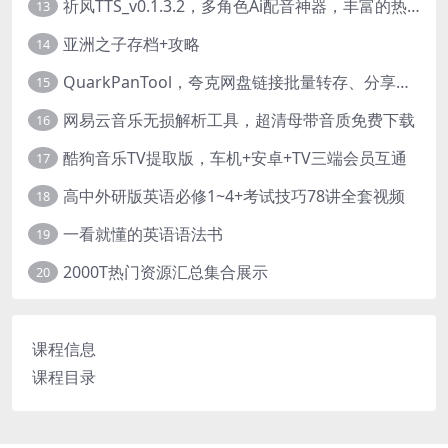
祈风TTS_v0.1.3.2，多角色Ai配音神器，丰富的热门音色
13
亚洲之子存档+攻略
14
QuarkPanTool，夸克网盘链接批量转存、分享和下载工具
15
网易云音乐无损解析工具，超清母带音质免费下载
16
酷狗音乐TV提取版，车机+安卓+TV三端会员互通
17
高中外研版英语必修1~4+考试技巧78讲全套视频
18
一看就懂的英语语法书
19
2000T热门资源汇总集合展示
20
课程信息
课程目录