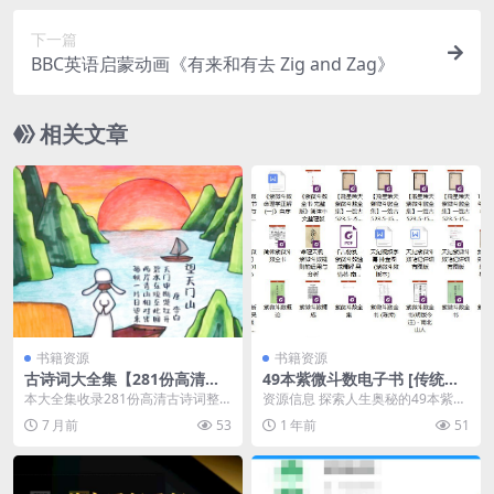
下一篇
BBC英语启蒙动画《有来和有去 Zig and Zag》
相关文章
书籍资源
书籍资源
古诗词大全集【281份高清资
49本紫微斗数电子书 [传统文
料整理版】【PDF】
化]
本大全集收录281份高清古诗词整
资源信息 探索人生奥秘的49本紫微
理资料，涵盖《诗经》《楚辞》、
斗数电子书，涵盖紫微斗数的起源
7 月前
53
1 年前
51
汉乐府、唐诗、宋词...
与演变、星宿解析...