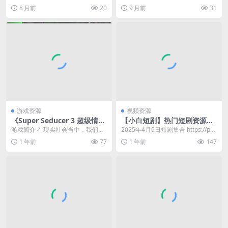
fef
XKvjzOLkf...
8 月前
20
9 月前
31
游戏资源
视频资源
《Super Seducer 3 超级情圣
【小白短剧】热门短剧资源免
3/绝世情圣3》v1.0.32 真人互
费分享2025年4月9日
游戏简介 在现实社会当中，我们可
2025年4月9日短剧集合 https://pa
动影游 内置简中汉化版
能会遇到心仪的女生，但是不知道
n.quark.cn/s/e21...
1 年前
77
1 年前
147
怎么搭讪的问题，又...