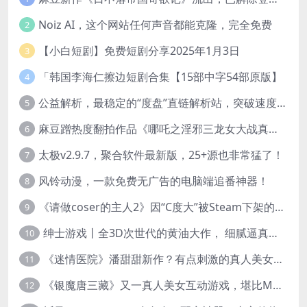
Noiz AI，这个网站任何声音都能克隆，完全免费
2
【小白短剧】免费短剧分享2025年1月3日
3
「韩国李海仁擦边短剧合集【15部中字54部原版】
4
公益解析，最稳定的“度盘”直链解析站，突破速度限制
5
麻豆蹭热度翻拍作品《哪吒之淫邪三龙女大战真阳魔童》 已上线
6
太极v2.9.7，聚合软件最新版，25+源也非常猛了！
7
风铃动漫，一款免费无广告的电脑端追番神器！
8
《请做coser的主人2》因“C度大”被Steam下架的真人美女互动游戏！
9
绅士游戏丨全3D次世代的黄油大作， 细腻逼真的双人互动狂想曲！
10
《迷情医院》潘甜甜新作？有点刺激的真人美女互动游戏
11
《银魔唐三藏》又一真人美女互动游戏，堪比M豆！
12