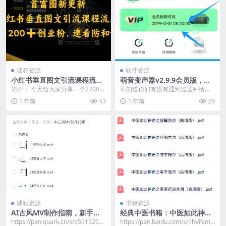
课程资源
软件资源
小红书垂直图文引流课程流
萌音变声器v2.9.9会员版，快
出，日引200+创业粉，速看防
来解锁你的“百变”声音
简介： 今天给大家分享一个2700人
不知道你们有没有遇到过这种情
和谐
创业粉引流团队最新更新的课程，
况：群里有人发了条一两秒的语
1 年前
43
1 年前
29
小红书图文引流...
音，点开一听却超长超搞怪...
课程资源
书籍资源
AI古风MV制作指南，新手也
经典中医书籍：中医如此神奇
能操作的小红书变现案例拆解
系列 全10册 珍藏版
https://pan.quark.cn/s/e5015209e
https://pan.baidu.com/s/1hVFcmz