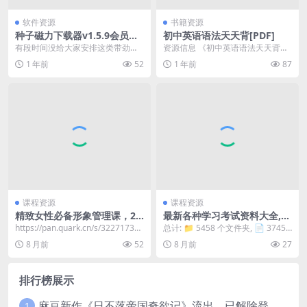
软件资源
书籍资源
种子磁力下载器v1.5.9会员
初中英语语法天天背[PDF]
版，年费VIP版，永不到期
有段时间没给大家安排这类带劲的
资源信息 《初中英语语法天天背》
软件了，今天测试的这款，真心值
是一本专为初中学生设计的语法学
1 年前
52
1 年前
87
得推荐。界面依旧干净...
习资料，内容丰富，...
课程资源
课程资源
精致女性必备形象管理课，22
最新各种学习考试资料大全,很
堂视频大课学气质穿搭
全
https://pan.quark.cn/s/3227173ff
总计: 📁 5458 个文件夹, 📄 37454
df4
个文件 📂 最新各种学习考试资...
8 月前
52
8 月前
27
排行榜展示
麻豆新作《日不落帝国奇欲记》流出，已解除登录验证！
1