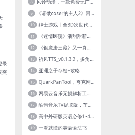
风铃动漫，一款免费无广告的电脑端追番神器！
8
《请做coser的主人2》因“C度大”被Steam下架的真人美女互动游戏！
9
天
绅士游戏丨全3D次世代的黄油大作， 细腻逼真的双人互动狂想曲！
10
多
《迷情医院》潘甜甜新作？有点刺激的真人美女互动游戏
11
《银魔唐三藏》又一真人美女互动游戏，堪比M豆！
12
祈风TTS_v0.1.3.2，多角色Ai配音神器，丰富的热门音色
13
登录
亚洲之子存档+攻略
14
候突
QuarkPanTool，夸克网盘链接批量转存、分享和下载工具
15
网易云音乐无损解析工具，超清母带音质免费下载
16
酷狗音乐TV提取版，车机+安卓+TV三端会员互通
17
高中外研版英语必修1~4+考试技巧78讲全套视频
18
一看就懂的英语语法书
19