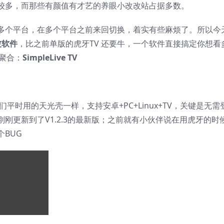
较多，而那些有颜值有才艺的养眼小改改站占据多数。
多个平台，在多个平台之前来回切换，着实有些麻烦了。所以今
波软件
，比之前单版的虎牙TV 还要牛，一个软件直接搞定你想看
聚合：
SimpleLive TV
跟我们平时用的天光壳一样，支持安卓+PC+Linux+TV，关键是无需
刚更新到了V1.2.3的最新版；之前就有小伙伴说在用虎牙的时
BUG