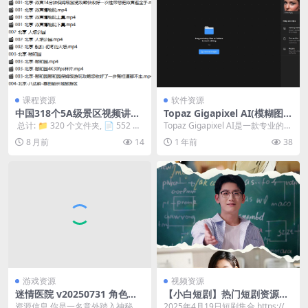
课程资源
软件资源
中国318个5A级景区视频讲解
Topaz Gigapixel AI(模糊图片
+185个航拍
变清晰软件) v8.4.1 直装破解
​ 总计: 📁 320 个文件夹, 📄 552 个
Topaz Gigapixel AI是一款专业的人
版
文件 📂 中国318个5A级景...
工智能图像放大软件,得益于AI...
8 月前
14
1 年前
38
游戏资源
视频资源
迷情医院 v20250731 角色扮
【小白短剧】热门短剧资源分
演+arpg+电影游戏+2k+互动
享2025年4月19日
资源信息 你是一名意外踏入神秘医
2025年4月19日短剧集合 https://p