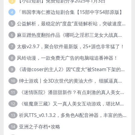
【小白短剧】免费短剧分享2025年1月3日
3
「韩国李海仁擦边短剧合集【15部中字54部原版】
4
公益解析，最稳定的“度盘”直链解析站，突破速度限制
5
麻豆蹭热度翻拍作品《哪吒之淫邪三龙女大战真阳魔童》 已上线
6
太极v2.9.7，聚合软件最新版，25+源也非常猛了！
7
风铃动漫，一款免费无广告的电脑端追番神器！
8
《请做coser的主人2》因“C度大”被Steam下架的真人美女互动游戏！
9
绅士游戏丨全3D次世代的黄油大作， 细腻逼真的双人互动狂想曲！
10
《迷情医院》潘甜甜新作？有点刺激的真人美女互动游戏
11
《银魔唐三藏》又一真人美女互动游戏，堪比M豆！
12
祈风TTS_v0.1.3.2，多角色Ai配音神器，丰富的热门音色
13
亚洲之子存档+攻略
14