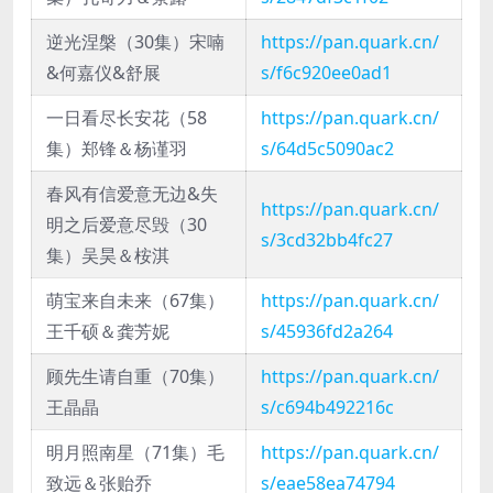
逆光涅槃（30集）宋喃
https://pan.quark.cn/
&何嘉仪&舒展
s/f6c920ee0ad1
一日看尽长安花（58
https://pan.quark.cn/
集）郑锋＆杨谨羽
s/64d5c5090ac2
春风有信爱意无边&失
https://pan.quark.cn/
明之后爱意尽毁（30
s/3cd32bb4fc27
集）吴昊＆桉淇
萌宝来自未来（67集）
https://pan.quark.cn/
王千硕＆龚芳妮
s/45936fd2a264
顾先生请自重（70集）
https://pan.quark.cn/
王晶晶
s/c694b492216c
明月照南星（71集）毛
https://pan.quark.cn/
致远＆张贻乔
s/eae58ea74794