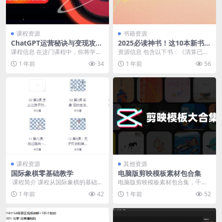
课程资源
书籍资源
ChatGPT运营秘诀与变现攻
2025必读神书！这10本新书让
略，GPT全面实用教程
全网疯狂打call，豆瓣9.4分霸
课程信息 在这门课程中，你将学习
资源信息 包含以下书：《清算已
榜！
到如何从零开始搭建ChatGPT的运
毕：波伏瓦自传》《你杀了谁》
1 年前
34
1 年前
56
营模型，包括...
《人鱼之间》《从卫生巾...
课程资源
其他资源
国际象棋零基础教学
电脑版剪映模板素材包合集
​ 课程简介 课程从国际象棋的基础知
电脑版剪映模板素材包合集，千款
识、基本棋理切入，比如棋子的走
调色、转场素材，以及剪辑模板预
1 年前
42
1 年前
52
法和吃子方法，...
设，丰富你的剪辑素材...