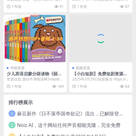
游戏
院的访客，发现自己置身于一个充
an.quark.cn/s/9e...
1 年前
91
1 年前
87
满未知与危险的世界...
书籍资源
视频资源
少儿英语启蒙分级读物《丽声
【小白短剧】免费短剧资源分
妙想英文绘本 (PDF+音频) 》
享2025年3月29日
资源信息 源自牛津阅读树Snapdra
2025年3月29日短剧集合 https://p
gon系列，共分10个级别，在有趣
an.quark.cn/s/18...
1 年前
109
1 年前
84
的绘本阅...
排行榜展示
麻豆新作《日不落帝国奇欲记》流出，已解除登录验证！
1
Noiz AI，这个网站任何声音都能克隆，完全免费
2