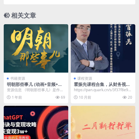
相关文章
书籍资源
课程资源
明朝那些事儿 (动画+音频+电
霍振先课程合集，从财务视角
子书)
剖析企业运营
资源信息 《明朝那些事儿》是作家
https://pan.quark.cn/s/3f37f8e96
石悦(笔名当年明月)创作的历史普及
65a​
1 年前
69
10 月前
20
读物，以134...