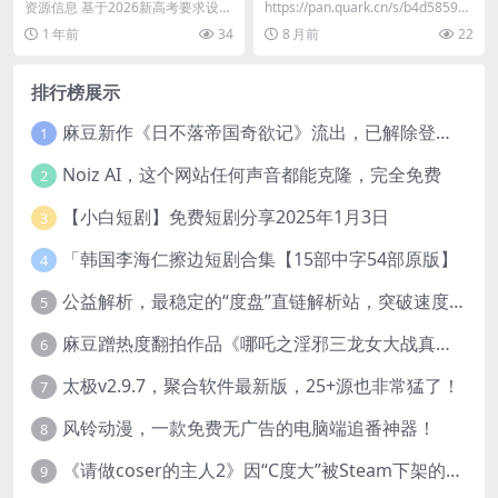
一轮复习考点集训45天 (全9
程
资源信息 基于2026新高考要求设计
https://pan.quark.cn/s/b4d585925
科) 》
的高考一轮复习资料，侧重基础巩
c82
1 年前
34
8 月前
22
固与考点突破。...
排行榜展示
麻豆新作《日不落帝国奇欲记》流出，已解除登录验证！
1
Noiz AI，这个网站任何声音都能克隆，完全免费
2
【小白短剧】免费短剧分享2025年1月3日
3
「韩国李海仁擦边短剧合集【15部中字54部原版】
4
公益解析，最稳定的“度盘”直链解析站，突破速度限制
5
麻豆蹭热度翻拍作品《哪吒之淫邪三龙女大战真阳魔童》 已上线
6
太极v2.9.7，聚合软件最新版，25+源也非常猛了！
7
风铃动漫，一款免费无广告的电脑端追番神器！
8
《请做coser的主人2》因“C度大”被Steam下架的真人美女互动游戏！
9