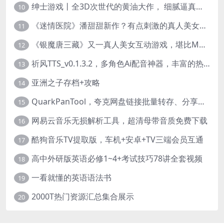
绅士游戏丨全3D次世代的黄油大作， 细腻逼真的双人互动狂想曲！
10
《迷情医院》潘甜甜新作？有点刺激的真人美女互动游戏
11
《银魔唐三藏》又一真人美女互动游戏，堪比M豆！
12
祈风TTS_v0.1.3.2，多角色Ai配音神器，丰富的热门音色
13
亚洲之子存档+攻略
14
QuarkPanTool，夸克网盘链接批量转存、分享和下载工具
15
网易云音乐无损解析工具，超清母带音质免费下载
16
酷狗音乐TV提取版，车机+安卓+TV三端会员互通
17
高中外研版英语必修1~4+考试技巧78讲全套视频
18
一看就懂的英语语法书
19
2000T热门资源汇总集合展示
20