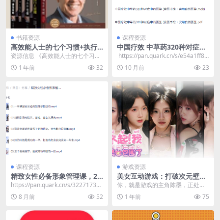
书籍资源
课程资源
高效能人士的七个习惯+执行
中国疗效 中草药320种对症中
原则五部曲畅销经典套装(套装
药图鉴
资源信息 《高效能人士的七个习
​ https://pan.quark.cn/s/e54a1ff83
共5册) [人文社科]
惯》及其延伸作品，提供个人和组
597
1 年前
32
10 月前
23
织成功的实用指南。涵...
课程资源
游戏资源
精致女性必备形象管理课，22
美女互动游戏：打破次元壁恋
堂视频大课学气质穿搭
爱《对不起，我把美女包围
https://pan.quark.cn/s/3227173ff
你，就是游戏的主角陈墨，正处在
了》邂逅五位魅力女主
df4
年轻有为、事业扬帆起航的关键时
8 月前
52
1 年前
75
期，可命运似乎总爱开...