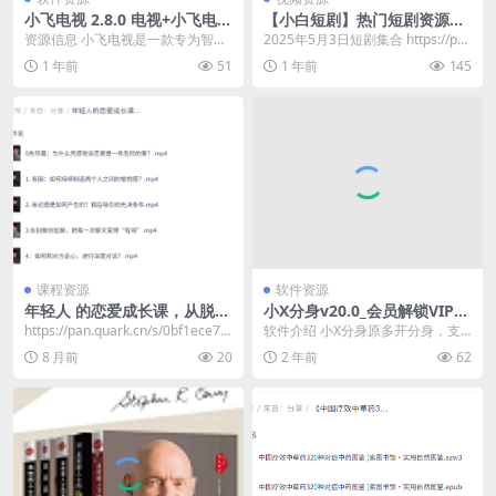
小飞电视 2.8.0 电视+小飞电视
【小白短剧】热门短剧资源分
+纯净+央视+地方+卫视+儿童
享2025年5月3日
资源信息 小飞电视是一款专为智能
2025年5月3日短剧集合 https://pa
电视和移动设备设计的视频娱乐应
n.quark.cn/s/d6d...
1 年前
51
1 年前
145
用，旨在为用户提供...
课程资源
软件资源
年轻人 的恋爱成长课，从脱单
小X分身v20.0_会员解锁VIP
到长期关系的系统指南
版/v3.6.0国际版
https://pan.quark.cn/s/0bf1ece74
软件介绍 小X分身原多开分身，支
7b3
持应用双开、应用多开、微信多
8 月前
20
2 年前
62
开、游戏多开，是一款...