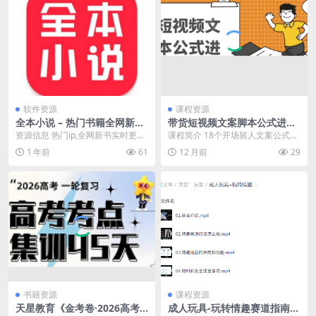
软件资源
课程资源
全本小说 – 热门书籍全网新书
带货短视频文案脚本公式进阶
随时看
班
资源信息 热门ip,全网新书实时更
课程简介 18个开场留人文案公式，
新，全类别热门图书随心看，玄
18个创作脚本公式，氛围感是看不
1 年前
61
12 月前
29
幻，奇幻，言情，武...
见、摸不着的东...
书籍资源
课程资源
天星教育《金考卷·2026高考
成人玩具-玩转情趣赛道指南课