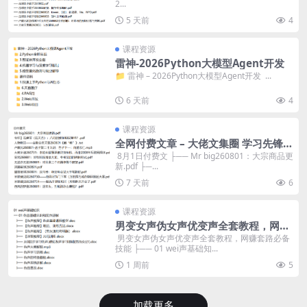
2...
5 天前
4
课程资源
雷神-2026Python大模型Agent开发
📁 雷神 – 2026Python大模型Agent开发 ...
6 天前
4
课程资源
全网付费文章 – 大佬文集圈 学习先锋
精选研报 8月1日更新
​ 8月1日付费文 ├── Mr big260801：大宗商品更
新.pdf ├─...
7 天前
6
课程资源
男变女声伪女声优变声全套教程，网赚
套路必备技能
​ 男变女声伪女声优变声全套教程，网赚套路必备
技能 ├── 01 wei声基础知...
1 周前
5
加载更多