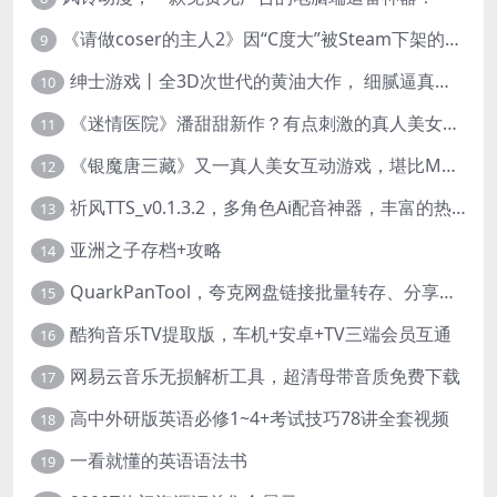
《请做coser的主人2》因“C度大”被Steam下架的真人美女互动游戏！
9
绅士游戏丨全3D次世代的黄油大作， 细腻逼真的双人互动狂想曲！
10
《迷情医院》潘甜甜新作？有点刺激的真人美女互动游戏
11
《银魔唐三藏》又一真人美女互动游戏，堪比M豆！
12
祈风TTS_v0.1.3.2，多角色Ai配音神器，丰富的热门音色
13
亚洲之子存档+攻略
14
QuarkPanTool，夸克网盘链接批量转存、分享和下载工具
15
酷狗音乐TV提取版，车机+安卓+TV三端会员互通
16
网易云音乐无损解析工具，超清母带音质免费下载
17
高中外研版英语必修1~4+考试技巧78讲全套视频
18
一看就懂的英语语法书
19