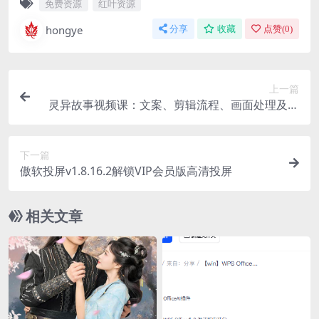
免费资源
红叶资源
hongye
分享
收藏
点赞(
0
)
上一篇
灵异故事视频课：文案、剪辑流程、画面处理及封
面制作，助力创作者盈利
下一篇
傲软投屏v1.8.16.2解锁VIP会员版高清投屏
相关文章