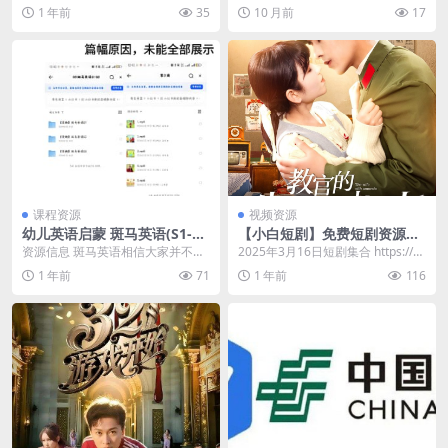
内置源电视直播TV。光听名字就知
📁 y园糖AIGC创世计划，人工...
1 年前
35
10 月前
17
道，它主打的就是...
课程资源
视频资源
幼儿英语启蒙 斑马英语(S1-S
【小白短剧】免费短剧资源分
3)
享2025年3月16日
资源信息 斑马英语相信大家并不陌
2025年3月16日短剧集合 https://p
生，它是一家备受家长关注的幼儿
an.quark.cn/s/06...
1 年前
71
1 年前
116
英语启蒙机构，其在...