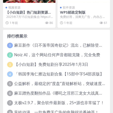
视频资源
软件资源
【小白短剧】热门短剧资源分
WPS邮政定制版
享2025年7月15日
​ 2025年7月15日短剧集合 https://p
免费好用，清爽无广告，内存占用
an.quark.cn/s/...
低，不易崩溃，支持联网登录在线
1 年前
86
1 年前
61
文档，有四件套，可永...
排行榜展示
麻豆新作《日不落帝国奇欲记》流出，已解除登录验证！
1
Noiz AI，这个网站任何声音都能克隆，完全免费
2
【小白短剧】免费短剧分享2025年1月3日
3
「韩国李海仁擦边短剧合集【15部中字54部原版】
4
公益解析，最稳定的“度盘”直链解析站，突破速度限制
5
麻豆蹭热度翻拍作品《哪吒之淫邪三龙女大战真阳魔童》 已上线
6
太极v2.9.7，聚合软件最新版，25+源也非常猛了！
7
风铃动漫，一款免费无广告的电脑端追番神器！
8