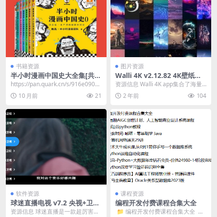
书籍资源
图片资源
半小时漫画中国史大全集[共7
Walli 4K v2.12.82 4K壁纸，
册]
原创和高品质高清壁纸的集
https://pan.quark.cn/s/916e09082
资源信息 Walli 4K app集合了海量
合，解锁高级版
791​
原创及高品质高清壁纸，专为追求
10 月前
21
2 年前
104
视觉享...
软件资源
课程资源
球迷直播电视 v7.2 央视+卫视
编程开发付费课程合集大全
+地方+儿童+直播源+使用教程
资源信息 球迷直播是一款超厉害的
​ 📁 编程开发付费课程合集大全