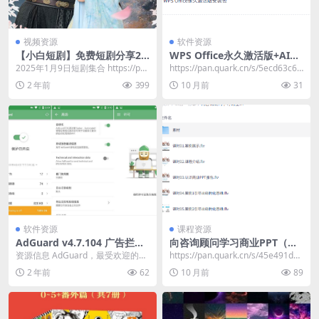
视频资源
软件资源
【小白短剧】免费短剧分享20
WPS Office永久激活版+AI助
25年1月9日
手插件+WPS PDF永久激活版
2025年1月9日短剧集合 https://pa
https://pan.quark.cn/s/5ecd63c68
n.quark.cn/s/8d2...
3ce
2 年前
399
10 月前
31
软件资源
课程资源
AdGuard v4.7.104 广告拦截
向咨询顾问学习商业PPT（从
程序，广告内容拦截跟踪器，
思维到技能）
资源信息 AdGuard，最受欢迎的广
https://pan.quark.cn/s/45e491d2c
去广告大杀器
告拦截程序，堪称去广告大杀器。A
f03 ​ 向咨...
2 年前
62
10 月前
89
dguar...