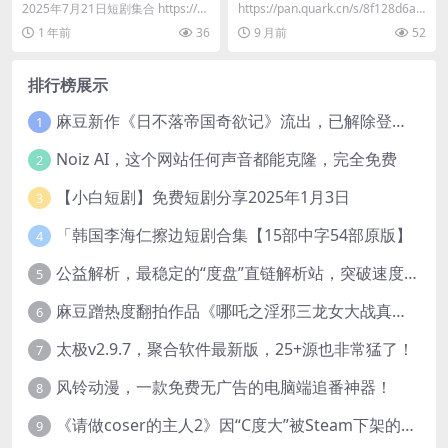
享2025年7月21日
集-2025 ‖ 更新中
2025年7月21日短剧集合 https://p
​https://pan.quark.cn/s/8f128d6aff
an.quark.cn/s/97...
1b 📁 热...
1 年前
36
9 月前
52
排行榜展示
麻豆新作《日不落帝国奇欲记》流出，已解除登录验证！
1
Noiz AI，这个网站任何声音都能克隆，完全免费
2
【小白短剧】免费短剧分享2025年1月3日
3
「韩国李海仁擦边短剧合集【15部中字54部原版】
4
公益解析，最稳定的“度盘”直链解析站，突破速度限制
5
麻豆蹭热度翻拍作品《哪吒之淫邪三龙女大战真阳魔童》 已上线
6
太极v2.9.7，聚合软件最新版，25+源也非常猛了！
7
风铃动漫，一款免费无广告的电脑端追番神器！
8
《请做coser的主人2》因“C度大”被Steam下架的真人美女互动游戏！
9