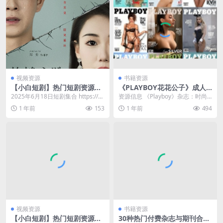
视频资源
书籍资源
【小白短剧】热门短剧资源分
《PLAYBOY花花公子》成人
享2025年6月18日
杂志2017-2024合集pdf电子
2025年6月18日短剧集合 https://p
资源信息 《Playboy》杂志：时尚
版下载 【12.6GB】
an.quark.cn/s/47...
与生活方式的标杆 资源目录 ├──&
1 年前
153
1 年前
494
nbs...
视频资源
书籍资源
【小白短剧】热门短剧资源分
30种热门付费杂志与期刊合