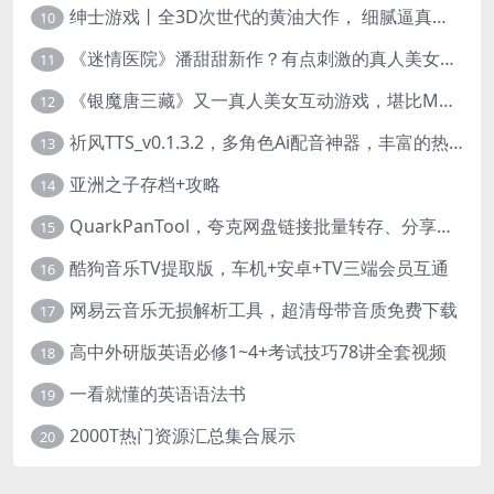
绅士游戏丨全3D次世代的黄油大作， 细腻逼真的双人互动狂想曲！
10
《迷情医院》潘甜甜新作？有点刺激的真人美女互动游戏
11
《银魔唐三藏》又一真人美女互动游戏，堪比M豆！
12
祈风TTS_v0.1.3.2，多角色Ai配音神器，丰富的热门音色
13
亚洲之子存档+攻略
14
QuarkPanTool，夸克网盘链接批量转存、分享和下载工具
15
酷狗音乐TV提取版，车机+安卓+TV三端会员互通
16
网易云音乐无损解析工具，超清母带音质免费下载
17
高中外研版英语必修1~4+考试技巧78讲全套视频
18
一看就懂的英语语法书
19
2000T热门资源汇总集合展示
20