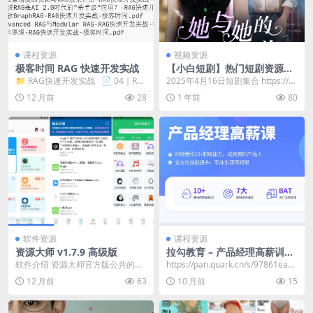
课程资源
视频资源
极客时间 RAG 快速开发实战
【小白短剧】热门短剧资源免
费分享2025年4月16日
📁 RAG快速开发实战 📄 04｜RA
2025年4月16日短剧集合 https://p
G索引（二）：分块策略与Em...
an.quark.cn/s/f9...
12 月前
28
1 年前
80
软件资源
课程资源
资源大师 v1.7.9 高级版
拉勾教育 – 产品经理高薪训练
营
软件介绍 资源大师官方版公共的资
https://pan.quark.cn/s/97861ead7
源还有实用的工具箱可以使用，这
52e​
12 月前
63
10 月前
15
里有着本地的数据可...