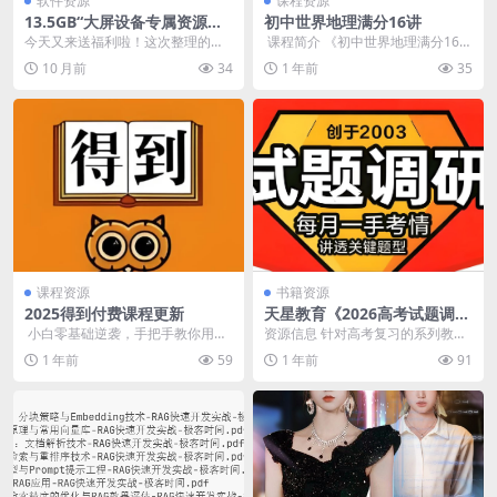
软件资源
课程资源
13.5GB“大屏设备专属资源
初中世界地理满分16讲
包”，全部归类整理得明明白白
今天又来送福利啦！这次整理的可
​ 课程简介 《初中世界地理满分16
是不少朋友在找的——“大屏设备专
讲》由诸葛学堂专业团队打造，
10 月前
34
1 年前
35
属资源包”📦 整整...
以”...
课程资源
书籍资源
2025得到付费课程更新
天星教育《2026高考试题调研
·第一辑 (全九科) 》
​ 小白零基础逆袭，手把手教你用设
资源信息 针对高考复习的系列教辅
计副业月入1万 课程涵盖个人IP打
资料，全年计划出版10辑，按月份
1 年前
59
1 年前
91
造秘籍，助你...
分阶段解析考情。...