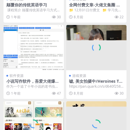
颠覆你的传统英语学习
全网付费文章-大佬文集圈 学
习先锋 精选研报 12月1日更新
​ 课程简介 颠覆传统英语学习方式，
📁 12月01日付费文 📁 学习先锋
用正确的英语学习方法！ 用人人都
📁 大佬文集 ...
1 年前
30
8 月前
22
能“速成”的...
软件资源
游戏资源
小说写作软件，吾爱大佬爆肝
嘘, 美女拍摄中/Heroines Thr
原创！让码字如喝水般轻松
ough My Lens
作为一个追了十年小说的老书虫，
https://pan.quark.cn/s/d640f258d
从小学蹲在被窝看《坏蛋是怎么练
e85​
1 年前
47
8 月前
30
成的》，到现在挑书挑...