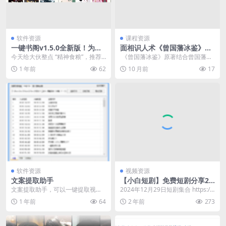
软件资源
课程资源
一键书阁v1.5.0全新版！为爱
面相识人术《曾国藩冰鉴》原
发电，无需“破解”
著+视频课
今天给大伙整点 “精神食粮”，推荐
​ 《曾国藩冰鉴》原著结合曾国藩识
一款超厉害的小说阅读神器 —— 一
人、用人经验，吸收相术精华，是
1 年前
62
10 月前
17
键书阁，专为...
一部相面识人的实...
软件资源
视频资源
文案提取助手
【小白短剧】免费短剧分享20
24年12月29日
文案提取助手，可以一键提取视频
2024年12月29日短剧集合 https://
或音频的文字内容，可一键导出为T
pan.quark.cn/s/9...
1 年前
64
2 年前
273
XT、str、lr...