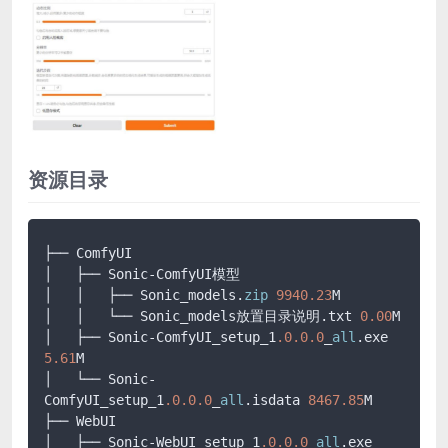
资源目录
├── ComfyUI

│   ├── Sonic-ComfyUI模型

│   │   ├── Sonic_models.
zip
9940.23
M

│   │   └── Sonic_models放置目录说明.txt 
0.00
M

│   ├── Sonic-ComfyUI_setup_1
.0
.0
.0
_
all
.exe 
5.61
M

│   └── Sonic-
ComfyUI_setup_1
.0
.0
.0
_
all
.isdata 
8467.85
M

├── WebUI

│   ├── Sonic-WebUI_setup_1
.0
.0
.0
_
all
.exe 