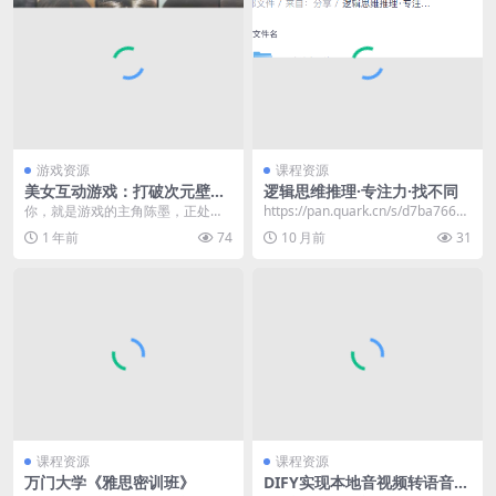
游戏资源
课程资源
美女互动游戏：打破次元壁恋
逻辑思维推理·专注力·找不同
爱《对不起，我把美女包围
你，就是游戏的主角陈墨，正处在
https://pan.quark.cn/s/d7ba766e8
了》邂逅五位魅力女主
年轻有为、事业扬帆起航的关键时
b4a
1 年前
74
10 月前
31
期，可命运似乎总爱开...
课程资源
课程资源
万门大学《雅思密训班》
DIFY实现本地音视频转语音及