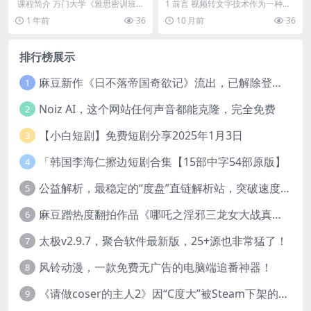
文字的工作流
​ 课程简介 万门大学《雅思密训班》
1 前言 视频转文字技术作为一种高
包括口语、听力、写作、阅读四门
效的信息转化工具，核心是依托语
1 年前
36
10 月前
36
课程，根据多年...
音识别（ASR）...
排行榜展示
麻豆新作《日不落帝国奇欲记》流出，已解除登录验证！
1
Noiz AI，这个网站任何声音都能克隆，完全免费
2
【小白短剧】免费短剧分享2025年1月3日
3
「韩国李海仁擦边短剧合集【15部中字54部原版】
4
公益解析，最稳定的“度盘”直链解析站，突破速度限制
5
麻豆蹭热度翻拍作品《哪吒之淫邪三龙女大战真阳魔童》 已上线
6
太极v2.9.7，聚合软件最新版，25+源也非常猛了！
7
风铃动漫，一款免费无广告的电脑端追番神器！
8
《请做coser的主人2》因“C度大”被Steam下架的真人美女互动游戏！
9