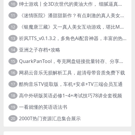
绅士游戏丨全3D次世代的黄油大作， 细腻逼真的双人互动狂想曲！
10
《迷情医院》潘甜甜新作？有点刺激的真人美女互动游戏
11
《银魔唐三藏》又一真人美女互动游戏，堪比M豆！
12
祈风TTS_v0.1.3.2，多角色Ai配音神器，丰富的热门音色
13
亚洲之子存档+攻略
14
QuarkPanTool，夸克网盘链接批量转存、分享和下载工具
15
网易云音乐无损解析工具，超清母带音质免费下载
16
酷狗音乐TV提取版，车机+安卓+TV三端会员互通
17
高中外研版英语必修1~4+考试技巧78讲全套视频
18
一看就懂的英语语法书
19
2000T热门资源汇总集合展示
20