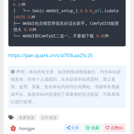
6.14
M

│   └── Sonic-WebUI_setup_1
.0
.0
.0
_
all
.isdata 
14535.53
M

├── WebUI包含模型界面友好适合新手, ComfyUI功能更
强大 
0.00
M

└── WebUI和ComfyUI二选一, 不要都下载 
0.00
M
https://pan.quark.cn/s/a703caa25c25
声明：本站所有文章，如无特殊说明或标注，均为本站原
创发布。任何个人或组织，在未征得本站同意时，禁止复
制、盗用、采集、发布本站内容到任何网站、书籍等各类媒
体平台。如若本站内容侵犯了原著者的合法权益，可联系我
们进行处理。
免费资源
红叶资源
hongye
分享
收藏
点赞(
0
)