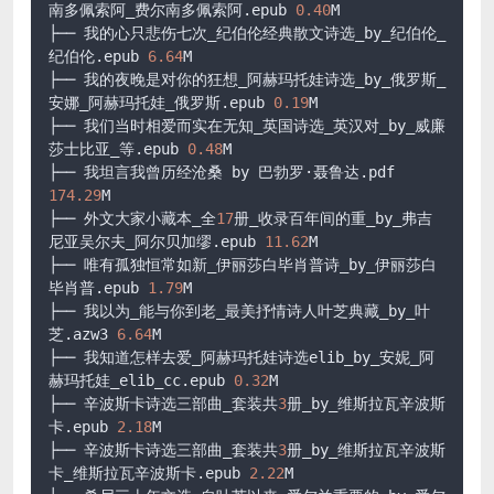
南多佩索阿_费尔南多佩索阿.epub 
0.40
M

├── 我的心只悲伤七次_纪伯伦经典散文诗选_by_纪伯伦_
纪伯伦.epub 
6.64
M

├── 我的夜晚是对你的狂想_阿赫玛托娃诗选_by_俄罗斯_
安娜_阿赫玛托娃_俄罗斯.epub 
0.19
M

├── 我们当时相爱而实在无知_英国诗选_英汉对_by_威廉
莎士比亚_等.epub 
0.48
M

├── 我坦言我曾历经沧桑 by 巴勃罗·聂鲁达.pdf 
174.29
M

├── 外文大家小藏本_全
17
册_收录百年间的重_by_弗吉
尼亚吴尔夫_阿尔贝加缪.epub 
11.62
M

├── 唯有孤独恒常如新_伊丽莎白毕肖普诗_by_伊丽莎白
毕肖普.epub 
1.79
M

├── 我以为_能与你到老_最美抒情诗人叶芝典藏_by_叶
芝.azw3 
6.64
M

├── 我知道怎样去爱_阿赫玛托娃诗选elib_by_安妮_阿
赫玛托娃_elib_cc.epub 
0.32
M

├── 辛波斯卡诗选三部曲_套装共
3
册_by_维斯拉瓦辛波斯
卡.epub 
2.18
M

├── 辛波斯卡诗选三部曲_套装共
3
册_by_维斯拉瓦辛波斯
卡_维斯拉瓦辛波斯卡.epub 
2.22
M
