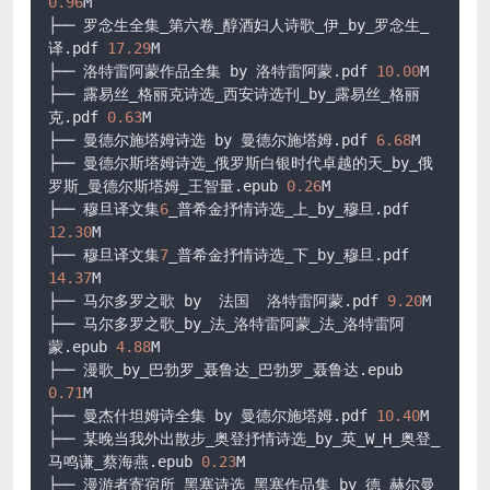
0.96
M

├── 罗念生全集_第六卷_醇酒妇人诗歌_伊_by_罗念生_
译.pdf 
17.29
M

├── 洛特雷阿蒙作品全集 by 洛特雷阿蒙.pdf 
10.00
M

├── 露易丝_格丽克诗选_西安诗选刊_by_露易丝_格丽
克.pdf 
0.63
M

├── 曼德尔施塔姆诗选 by 曼德尔施塔姆.pdf 
6.68
M

├── 曼德尔斯塔姆诗选_俄罗斯白银时代卓越的天_by_俄
罗斯_曼德尔斯塔姆_王智量.epub 
0.26
M

├── 穆旦译文集
6
_普希金抒情诗选_上_by_穆旦.pdf 
12.30
M

├── 穆旦译文集
7
_普希金抒情诗选_下_by_穆旦.pdf 
14.37
M

├── 马尔多罗之歌 by  法国  洛特雷阿蒙.pdf 
9.20
M

├── 马尔多罗之歌_by_法_洛特雷阿蒙_法_洛特雷阿
蒙.epub 
4.88
M

├── 漫歌_by_巴勃罗_聂鲁达_巴勃罗_聂鲁达.epub 
0.71
M

├── 曼杰什坦姆诗全集 by 曼德尔施塔姆.pdf 
10.40
M

├── 某晚当我外出散步_奥登抒情诗选_by_英_W_H_奥登_
马鸣谦_蔡海燕.epub 
0.23
M

├── 漫游者寄宿所_黑塞诗选_黑塞作品集_by_德_赫尔曼