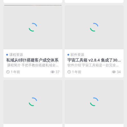
课程资源
软件资源
私域从0到1搭建客户成交体系
宇宙工具箱 v2.8.4 集成了300
余个黑科技功能，解锁会员版
​ 课程简介 手把手教你搭建私域全链
软件介绍 宇宙工具箱是一款完全免
路成交体系！ 从流量精准导入、人
费实用的应用手机软件，很多日经
1 年前
37
1 年前
34
设 IP 打...
常使用的小工具，功...