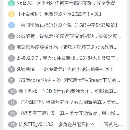
Noiz AI，这个网站任何声音都能克隆，完全免费
2
【小白短剧】免费短剧分享2025年1月3日
3
「韩国李海仁擦边短剧合集【15部中字54部原版】
4
公益解析，最稳定的“度盘”直链解析站，突破速度限制
5
麻豆蹭热度翻拍作品《哪吒之淫邪三龙女大战真阳魔童》 已上线
6
太极v2.9.7，聚合软件最新版，25+源也非常猛了！
7
风铃动漫，一款免费无广告的电脑端追番神器！
8
《请做coser的主人2》因“C度大”被Steam下架的真人美女互动游戏！
9
绅士游戏丨全3D次世代的黄油大作， 细腻逼真的双人互动狂想曲！
10
《迷情医院》潘甜甜新作？有点刺激的真人美女互动游戏
11
《银魔唐三藏》又一真人美女互动游戏，堪比M豆！
12
祈风TTS_v0.1.3.2，多角色Ai配音神器，丰富的热门音色
13