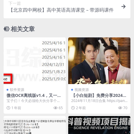
下一篇
【北京四中网校】高中英语高清课堂 – 带源码课件
相关文章
软件资源
视频资源
微信OCR离线版v1.4，又一神
【小白短剧】免费分享2024年
器！吾爱大佬力作来袭
11月18日
宝子们！今天必须给大伙分享个超
2024年11月18日合集 https://pan.
牛的玩意儿，是吾爱大佬 @二零一
quark.cn/s/c81...
1 年前
65
2 年前
70
八小王子整出来的微...