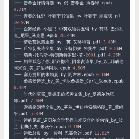
├── 普希金抒情诗选_by_俄_普希金_冯春译.epub 
9.21
M

├── 青春的忧郁_叶赛宁书信集_by_叶赛宁_顾蕴璞.pdf 
10.97
M

├── 企鹅经典_小黑书_中英双语共五辑_by_荷马_巴尔扎
克_尼采_马克思.epub 
28.44
M

├── 情歌荒原四重奏 by  英 艾略特著.pdf 
3.43
M

├── 丘特切夫诗全集 by 丘特切夫 朱宪生.pdf 
9.86
M

├── 瑞典-托马斯-特朗斯特罗默-著-
2001
.pdf 
4.25
M

├── 如果我忘了你_耶路撒冷_阿米亥诗集_by_以_耶胡达
阿米亥_美_罗伯特阿尔.epub 
4.56
M

├── 塞万提斯的未婚妻 by 阿左林.epub 
0.16
M

├── 桑德堡诗选_by_美_卡尔桑德堡_Carl_Sandb.epub 
6.42
M

├── 时代的喧嚣_曼德里施塔姆文集_by_曼德尔施塔
姆.pdf 
7.66
M

├── 索德格朗诗全集_by_芬兰_伊迪特索德格朗_著_董继
平.pdf 
5.87
M

├── 诗的见证_诺贝尔文学奖得主米沃什的哈佛诗_by_波
兰_切斯瓦夫_米沃什.epub 
0.18
M

├── 诗歌总集 by  智利 巴聂鲁达.pdf 
11.82
M
