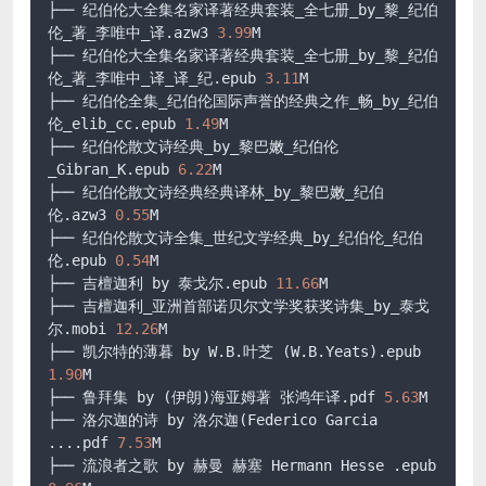
├── 纪伯伦大全集名家译著经典套装_全七册_by_黎_纪伯
伦_著_李唯中_译
.azw3
3.99
M

├── 纪伯伦大全集名家译著经典套装_全七册_by_黎_纪伯
伦_著_李唯中_译_译_纪
.epub
3.11
M

├── 纪伯伦全集_纪伯伦国际声誉的经典之作_畅_by_纪伯
伦_elib_cc
.epub
1.49
M

├── 纪伯伦散文诗经典_by_黎巴嫩_纪伯伦
_Gibran_K
.epub
6.22
M

├── 纪伯伦散文诗经典经典译林_by_黎巴嫩_纪伯
伦
.azw3
0.55
M

├── 纪伯伦散文诗全集_世纪文学经典_by_纪伯伦_纪伯
伦
.epub
0.54
M

├── 吉檀迦利 by 泰戈尔
.epub
11.66
M

├── 吉檀迦利_亚洲首部诺贝尔文学奖获奖诗集_by_泰戈
尔
.mobi
12.26
M

├── 凯尔特的薄暮 by W
.B
.叶芝 (W.B.Yeats)
.epub
1.90
M

├── 鲁拜集 by (伊朗)海亚姆著 张鸿年译
.pdf
5.63
M

├── 洛尔迦的诗 by 洛尔迦(Federico Garcia 
....pdf 
7.53
M

├── 流浪者之歌 by 赫曼 赫塞 Hermann Hesse .epub 