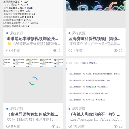
课程资源
课程资源
迅维笔记本维修视频刘坚强电
蓝海赛道科普视频项目揭秘，
脑主板显卡示器硬盘电源自学
1分钟短片双重变现，轻松实
​ 📁 迅维笔记本维修视频刘坚强电
​ 课程简介 通过广告收益+商品带货
基础教程【200G】【付费购买
现高收益
脑主板显卡示器硬盘电源自学基础
双渠道变现，轻松实现高收益，适
4 月前
9
1 年前
62
分享】
教程【200G】...
用于抖音、视频...
课程资源
课程资源
（资深导师教你如何成为撩妹
《有钱人和你想的不一样》：
高手）256集全
打破穷人思维，开启财富自由
​ 001–【相亲攻略】相亲攻略16.mp
https://pan.quark.cn/s/522fb27c2
之门
4002–【相亲攻略】相亲攻略15.
182
8 月前
25
10 月前
20
m...