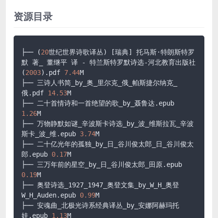
资源目录
├── (
20
世纪世界诗歌译丛) 
[瑞典]
 托马斯·特朗斯特罗
默 著_ 董继平 译 - 特兰斯特罗默诗选-河北教育出版社 
(
2003
)
.pdf
7.44
M

├── 三诗人书简_by_奥_里尔克_俄_帕斯捷尔纳克_
俄
.pdf
14.53
M

├── 二十首情诗和一首绝望的歌_by_聂鲁达
.epub
1.26
M

├── 万物静默如谜_辛波斯卡诗选_by_波_维斯拉瓦_辛波
斯卡_波_维
.epub
3.74
M

├── 二十亿光年的孤独_by_日_谷川俊太郎_日_谷川俊太
郎
.epub
0.17
M

├── 三万年前的星空_by_日_谷川俊太郎_田原
.epub
0.19
M

├── 奥登诗选_1927_1947_奥登文集_by_W_H_奥登
W_H_Auden
.epub
0.99
M

├── 安魂曲_北极光诗系经典译丛_by_安娜阿赫玛托
娃
.epub
1.13
M
