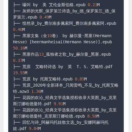
├── 嚎叫 by  美 艾伦金斯伯格
.epub
0.23
M

├── 灰烬的光辉_保罗策兰诗选_by_德_保罗策兰_德_保
罗策兰
.epub
0.49
M

├── 惶然录_by_费尔南多佩索阿_费尔南多佩索阿
.epub
0.40
M

├── 黑塞文集（全
10
卷） by 赫尔曼·黑塞(Hermann 
Hesse) 
[heermanheisai(Hermann Hesse)]
.epub
50.16
M

├── 黑塞作品
13
_孤独者之歌_by_赫尔曼_黑塞
.epub
0.37
M

├── 荒原  艾略特诗选 by  英  T. S. 艾略特
.pdf
19.55
M

├── 荒原 by 托斯艾略特
.epub
0.85
M

├── 荒原_2020年全新译本_只闻雷鸣_不见_by_托斯艾略
特
.azw3
1.36
M

├── 花园的欢沁_经典文学选集授权收录大英图_by_克里
斯汀娜哈德曼特
.pdf
9.91
M

├── 花园的欢沁_经典文学选集授权收录大英图_by_克里
斯汀娜哈德曼特_克里斯汀娜哈德
.epub
8.58
M

├── 回忆与诗_阿赫玛托娃散文选_by_安娜阿赫玛托
娃
.pdf
9.84
M
