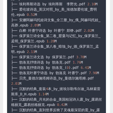
├── 埃利蒂斯诗选 by 埃利蒂斯  李野光
.pdf
2.10
M

├── 爱伦坡诗选_英汉对照_by_美_埃德加爱伦坡_曹明
伦
.epub
0.52
M

├── 安娜阿赫玛托娃诗文集_全三册_by_俄_阿赫玛托娃_
高莽
.epub
2.89
M

├── 白桦 叶赛宁诗选 by 叶赛宁 郑铮
.pdf
2.02
M

├── 保罗策兰诗全集_第二卷_罂粟与记忆_by_保罗策兰_
孟明_保罗策兰
.epub
1.28
M

├── 保罗策兰诗全集_第八卷_暗蚀_by_德_保罗策兰_孟
明
.epub
2.13
M

├── 保罗策兰诗文选 by 保罗策兰
.pdf
3.78
M

├── 勃洛克抒情诗选 by 勃洛克
.pdf
1.76
M

├── 勃洛克抒情诗选 by 勃洛克
_
(
0
)
.pdf
6.41
M

├── 勃洛克叶赛宁诗选 by 勃洛克 叶赛宁
.pdf
7.98
M

├── 贝壳_曼德尔施塔姆诗选_by_曼德尔施塔姆
.pdf
2.01
M

├── 沉默的经典_套装
4
本_by_彼埃尔勒韦尔迪_马林索雷
斯库_D_H
.epub
1.14
M

├── 沉默的经典_月光的合金_美国桂冠诗人露_by_露易丝
格丽克_露易丝格丽克
.epub
0.42
M

├── 沉默的经典_直到世界反映了灵魂最深层的需_by_露