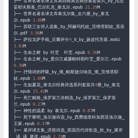
├── 世界名著名译文库第四辑第五辑合集套装共_by_陀思
妥耶夫斯基_巴尔扎克_泰戈尔.epub 
21.29
M

├── 世界名著名译文库泰戈尔集_全六册_by_泰戈
尔.epub 
3.00
M

├── 苏联三女诗人选集_by_阿赫玛托娃_茨维塔耶娃_英蓓
尔.pdf 
3.96
M

├── 萨拉戈萨手稿_豆瓣评分
9
_0_by_扬波托茨基.mobi 
3.83
M

├── 生命之树 by 叶芝  叶芝.epub 
0.36
M

├── 生命之树_by_爱尔兰威廉帕特勒叶芝_爱尔兰.epub 
0.36
M

├── 抒情诗的呼吸_by_俄_帕斯捷尔纳克_俄_茨维塔耶
娃.epub 
1.00
M

├── 生如夏花_泰戈尔经典诗选系列套装共
4
册_by_泰戈
尔.epub 
15.41
M

├── 死亡赋格_保罗策兰诗精选_by_保罗策兰_保罗策
兰.epub 
0.27
M

├── 神性的温柔 by 泰戈尔.epub 
0.87
M

├── 死于黎明_洛尔迦诗选_by_西费德里科加西亚洛尔迦_
王家.epub 
0.37
M

├── 屠岸译文集_济慈诗选_英国历代诗歌选_狄_by_屠岸
_译_译_屠岸.epub 
2.70
M
