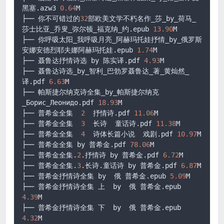
黑塞.azw3 
0.64
M

├── 你不可错过的
32
部欧美文学不朽名作_莎_by_荷马_
莎士比亚_乔叟_弥尔顿_福克纳_约.epub 
13.90
M

├── 你呼吸太阳_我呼吸月亮_阿赫玛托娃抒情_by_俄罗斯
安娜安德烈耶夫娜阿赫玛托娃.epub 
1.74
M

├── 聂鲁达抒情诗选 by 陈实译.pdf 
4.93
M

├── 聂鲁达诗选_by_智利_巴勃罗聂鲁达_著_黄灿然_
译.pdf 
6.63
M

├── 帕斯捷尔纳克诗全集_by_帕斯捷尔纳克
_Борис_Леонидо.pdf 
18.93
M

├── 普希金全集  
2
  抒情诗.pdf 
11.06
M

├── 普希金全集  
3
  长诗  童话诗.pdf 
11.38
M

├── 普希金全集  
4
  诗体长篇小说  戏剧.pdf 
10.97
M

├── 普希金全集 by 普希金.pdf 
78.06
M

├── 普希金全集.
2
.抒情诗 by 普希金.pdf 
6.72
M

├── 普希金全集.
3
.长诗.童话诗 by 普希金.pdf 
6.87
M

├── 普希金抒情诗全集 by  俄 普希金.epub 
5.09
M

├── 普希金抒情诗全集 上  by  俄 普希金.epub 
4.39
M

├── 普希金抒情诗全集 下  by  俄 普希金.epub 
4.32
M
