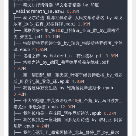
├── 泰戈尔抒情诗选_译文名著精选_by_印度
_Rabindranath_Ta.azw3 
0.39
M

├── 泰戈尔诗选_世界经典名著_人民文学名著名_by_泰戈
尔著_冰心_石真_郑振铎译.mobi 
1.09
M

├── 屠格涅夫全集_第
10
卷_抒情诗_长诗_散_by_屠格涅
夫_朱宪生.pdf 
10.16
M

├── 特朗斯特罗姆诗全集_by_瑞典_特朗斯特罗姆著_李笠
译.epub 
44.65
M

├── 塔楼之诗 by Holderlin  荷尔德林.pdf 
3.89
M

├── 塔楼之诗_by_德国_弗里德里希荷尔德林.pdf 
1.62
M

├── 望一望田野_望一望天空_叶赛宁经典诗歌插_by_俄罗
斯_叶赛宁_著_黎华_译.epub 
4.03
M

├── 我曾这样寂寞生活_by_维斯拉瓦辛波斯卡.epub 
0.42
M

├── 伟大的思想_中英双语版全
48
册_企鹅_by_马可波罗_
泰戈尔_米歇尔德.epub 
12.90
M

├── 我的孤独是一座花园_阿多尼斯诗选.epub 
0.27
M

├── 我的孤独是一座花园_阿多尼斯诗选_by_叙利亚_阿多
尼斯.epub 
4.24
M

├── 我的心迟到了_佩索阿情诗_北岛_舒婷_西_by_费尔