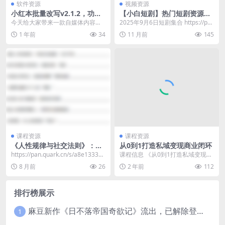
软件资源
视频资源
小红本批量改写v2.1.2，功能
【小白短剧】热门短剧资源分
强大的自媒体内容二创工具箱
享2025年9月6日
今天给大家带来一款自媒体内容创
2025年9月6日短剧集合 https://pa
作的利器，非常适合需要进行内容
n.quark.cn/s/6f1...
1 年前
34
11 月前
145
二创的小伙伴使用。这...
课程资源
课程资源
《人性规律与社交法则》：揭
从0到1打造私域变现商业闭环
秘社会交往的底层逻辑
https://pan.quark.cn/s/a8e13337a
课程信息 《从0到1打造私域变现商
0b9
业闭环》课程专为创业者与营销人
8 月前
26
2 年前
112
员设计，深入讲解...
排行榜展示
麻豆新作《日不落帝国奇欲记》流出，已解除登录验证！
1