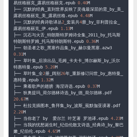
易丝格丽克_露易丝格丽克
.epub
0.40
M

├── 沉默的经典_直到世界反映了灵魂最深层的需_by_美_
露易丝格丽克_美_露易丝格
.epub
4.48
M

├── 沉默的经典诗歌译丛
2
_套装共
4
册_by_菲利普拉金_
露易丝格丽克_伊
.epub
1.13
M

├── 沉石与火舌_特朗斯特罗姆诗全集_2011_by_托马斯
特朗斯特罗姆_托马斯特朗斯特
.epub
0.36
M

├── 朝圣者之歌_黑塞作品集_by_赫尔曼黑塞
.azw3
0.31
M

├── 草叶集_后浪出品_毛姆_卡夫卡_博尔赫斯_by_沃尔
特惠特曼
.epub
5.20
M

├── 草叶集_全
2
册_阔别
26
年_重新修订问世_by_惠特曼_
惠特曼
.epub
1.32
M

├── 乘着歌声的翅膀 海涅诗选
.epub
0.37
M

├── 狄奥提玛_荷尔德林诗选_by_德_荷尔德林
.pdf
20.67
M

├── 杜拉克插图本_鲁拜集_by_波斯_莪默伽亚谟著
.pdf
2.20
M

├── 当你老了 by  爱尔兰 叶芝著 罗池译
.epub
4.23
M

├── 当我的忧愁诞生时_纪伯伦散文诗选_经典诗_by_黎巴
嫩_纪伯伦
.epub
4.65
M
