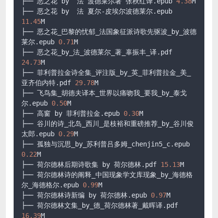
├── 恶之花 by  法 波德莱尔著 张秋红译
.epub
4.38
M

├── 恶之花 by  法 夏尔-皮埃尔波德莱尔
.epub
11.45
M

├── 恶之花_巴黎的忧郁_法国象征派诗歌先驱波_by_波德
莱尔
.epub
0.71
M

├── 恶之花_by_法_波德莱尔_著_辜振丰_译
.pdf
24.73
M

├── 菲利普拉金诗全集_评注版_by_英_菲利普拉金_美_
亚齐伯内特
.pdf
29.78
M

├── 飞鸟集_胡德夫译本_世界以痛吻我_要我_by_泰戈
尔
.epub
0.50
M

├── 高窗 by 菲利普拉金
.epub
0.30
M

├── 谷川的诗_北岛_西川_是枝裕和重磅推荐_by_谷川俊
太郎
.epub
0.29
M

├── 孤独与沉思_by_苏利普吕多姆_chenjin5_c
.epub
0.22
M

├── 荷尔德林后期诗歌集 by 荷尔德林
.pdf
15.13
M

├── 荷尔德林诗的阐释_中国现象学文库现象_by_海德格
尔_海德格尔
.epub
0.99
M

├── 荷尔德林诗新编 by 荷尔德林
.epub
0.97
M

├── 荷尔德林文集_by_德_荷尔德林著_戴晖译
.pdf
16.39
M
