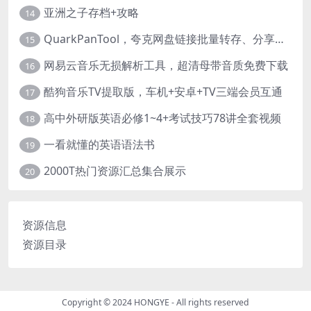
亚洲之子存档+攻略
14
QuarkPanTool，夸克网盘链接批量转存、分享和下载工具
15
网易云音乐无损解析工具，超清母带音质免费下载
16
酷狗音乐TV提取版，车机+安卓+TV三端会员互通
17
高中外研版英语必修1~4+考试技巧78讲全套视频
18
一看就懂的英语语法书
19
2000T热门资源汇总集合展示
20
资源信息
资源目录
Copyright © 2024
HONGYE
- All rights reserved