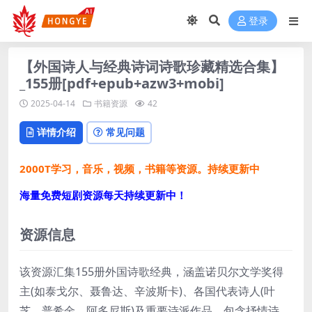
登录
【外国诗人与经典诗词诗歌珍藏精选合集】
_155册[pdf+epub+azw3+mobi]
2025-04-14
书籍资源
42
详情介绍
常见问题
2000T学习，音乐，视频，书籍等资源。持续更新中
海量免费短剧资源每天持续更新中！
资源信息
该资源汇集155册外国诗歌经典，涵盖诺贝尔文学奖得
主(如泰戈尔、聂鲁达、辛波斯卡)、各国代表诗人(叶
芝、普希金、阿多尼斯)及重要诗派作品，包含抒情诗、