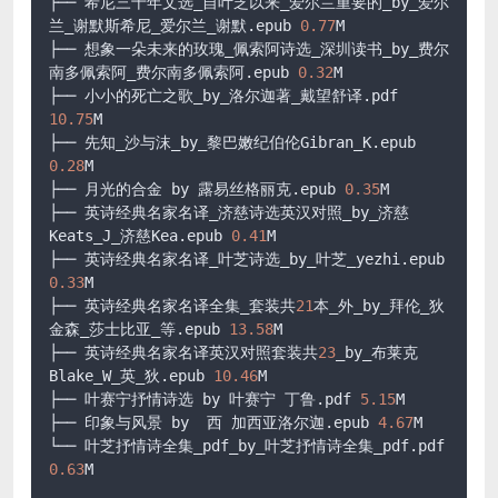
├── 希尼三十年文选_自叶芝以来_爱尔兰重要的_by_爱尔
兰_谢默斯希尼_爱尔兰_谢默.epub 
0.77
M

├── 想象一朵未来的玫瑰_佩索阿诗选_深圳读书_by_费尔
南多佩索阿_费尔南多佩索阿.epub 
0.32
M

├── 小小的死亡之歌_by_洛尔迦著_戴望舒译.pdf 
10.75
M

├── 先知_沙与沫_by_黎巴嫩纪伯伦Gibran_K.epub 
0.28
M

├── 月光的合金 by 露易丝格丽克.epub 
0.35
M

├── 英诗经典名家名译_济慈诗选英汉对照_by_济慈
Keats_J_济慈Kea.epub 
0.41
M

├── 英诗经典名家名译_叶芝诗选_by_叶芝_yezhi.epub 
0.33
M

├── 英诗经典名家名译全集_套装共
21
本_外_by_拜伦_狄
金森_莎士比亚_等.epub 
13.58
M

├── 英诗经典名家名译英汉对照套装共
23
_by_布莱克
Blake_W_英_狄.epub 
10.46
M

├── 叶赛宁抒情诗选 by 叶赛宁 丁鲁.pdf 
5.15
M

├── 印象与风景 by  西 加西亚洛尔迦.epub 
4.67
M

└── 叶芝抒情诗全集_pdf_by_叶芝抒情诗全集_pdf.pdf 
0.63
M