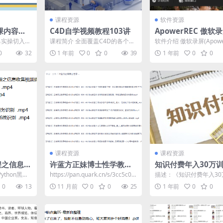
课程资源
软件资源
阶课内容创
C4D自学视频教程103讲
ApowerREC 傲软录
1.7.6.1，屏幕录像
工具实操切入，
课程简介 全面覆盖C4D的各个核
软件介绍 傲软录屏(Apowe
中文解锁版
 精准生成爆款
心功能模块。 课程从最基础的界
是一款屏幕录像软件,傲
0
32
1 年前
0
0
39
1 年前
0
0
面介绍、样条工具和...
屏工具可以...
课程资源
课程资源
编程之信息收
许蓝方正妹博士性学教
知识付费年入30万
室：男女那些羞羞事性爱
(1-7)合集
Python黑客
https://pan.quark.cn/s/3cc5c0d
描述：《知识付费年入30
必备知识
 ...
176f2
营(1-7)合集》是一套系
0
13
11 月前
0
0
25
1 年前
0
0
识付费创业课程，...