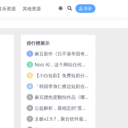
音乐资源
其他资源
登录
排行榜展示
麻豆新作《日不落帝国奇欲记》流出，已解除登录验证！
1
Noiz AI，这个网站任何声音都能克隆，完全免费
2
【小白短剧】免费短剧分享2025年1月3日
3
「韩国李海仁擦边短剧合集【15部中字54部原版】
4
麻豆蹭热度翻拍作品《哪吒之淫邪三龙女大战真阳魔童》 已上线
5
公益解析，最稳定的“度盘”直链解析站，突破速度限制
6
太极v2.9.7，聚合软件最新版，25+源也非常猛了！
7