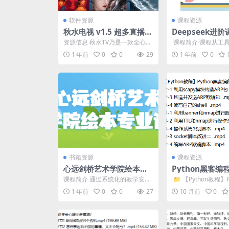
软件资源
课程资源
秋水电视 v1.5 超多直播和
Deepseek进
线路
业者必看
资源信息 秋水TV乃是一款全心致
​ 课程简介 课程从
力于供应高品质影视内容的手机
教你用 Deepseek
1 年前
0
0
29
1 年前
0
应用软件。使用者能够...
选题与吸...
书籍资源
课程资源
心远剑桥艺术学院绘本专
Python黑客
业课
集
课程简介 通过系统化的教学安排
​ 📁 【Python教程】
和实践训练，学生将学习到绘本
编程之信息收集视频课程
1 年前
0
0
27
10 月前
0
制作的整个过程，包括构...