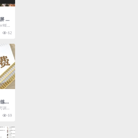
屏 v
软件，
rREC)
软屏幕录
62
训练营
万训练
统化的知
69