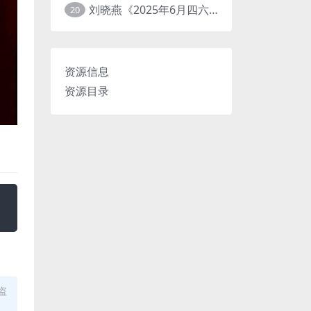
刘晓燕《2025年6月四六级考试急救班 (原保命班) 》(四级完结+六级写译、阅读)
20
资源信息
资源目录
盗