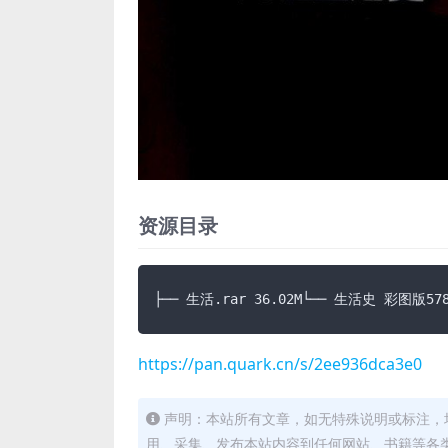
资源目录
├── 生活.rar 36.02M└── 生活史 彩图版5
https://pan.quark.cn/s/2ee936dca3e0
声明：本站所有文章，如无特殊说明或标注，
用、采集、发布本站内容到任何网站、书籍等各