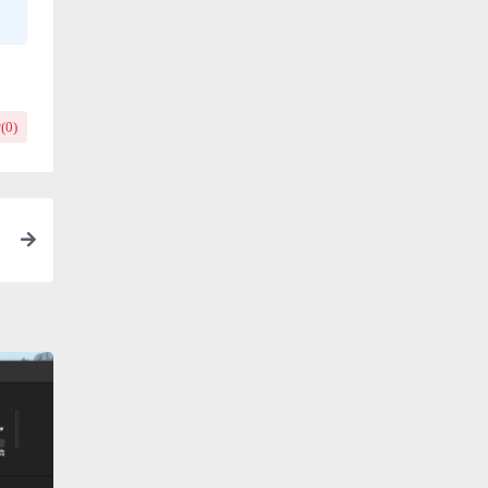
(
0
)