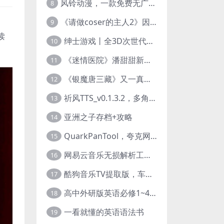
风铃动漫，一款免费无广告的电脑端追番神器！
8
《请做coser的主人2》因“C度大”被Steam下架的真人美女互动游戏！
、
9
读
绅士游戏丨全3D次世代的黄油大作， 细腻逼真的双人互动狂想曲！
10
《迷情医院》潘甜甜新作？有点刺激的真人美女互动游戏
11
《银魔唐三藏》又一真人美女互动游戏，堪比M豆！
12
祈风TTS_v0.1.3.2，多角色Ai配音神器，丰富的热门音色
13
亚洲之子存档+攻略
14
QuarkPanTool，夸克网盘链接批量转存、分享和下载工具
15
网易云音乐无损解析工具，超清母带音质免费下载
16
酷狗音乐TV提取版，车机+安卓+TV三端会员互通
17
高中外研版英语必修1~4+考试技巧78讲全套视频
18
一看就懂的英语语法书
19