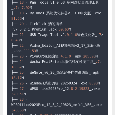
├── 
18
 - Pan_Tools_v1_0_58_多网盘批量管理工具
_
.7
z 
7.92
M

├── 
19
 - RyTuneX_系统优化神器v1_3_0中文版_.exe 
81.55
M

├── 
20
 - TickTick_滴答清单
_v7_5_2_1_Premium_.apk 
39.63
M

├── 
21
 - USB Image Tool v1
.9
.1
.0
绿色汉化版_
.7
z 
0.46
M

├── 
22
 - Vidma_Editor_AI视频剪辑v2_17_2绿化版
_.apk 
111.53
M

├── 
23
 - VivaCut视频编辑 
4.1
.0
_.apk 
205.96
M

├── 
24
 - WechatRealFriends微信好友检测工具_
.7
z 
18.67
M

├── 
25
 - WeNote_v6_26_微笔记去广告高级版_.apk 
18.17
M

├── 
26
 - Windows系统调校_20250324_.exe 
0.98
M

├── 
27
 - WPSOffice2023Pro_12
.8
.2
.19823
_.exe 
340.51
M

├── 
28
 - 
WPSOffice2023Pro_12_8_2_19823_mefcl_VB6_.exe 
343.60
M
