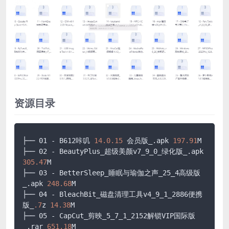
资源目录
├── 01 - B612咔叽 
14.0
.15
 会员版_.apk 
197.91
M

├── 02 - BeautyPlus_超级美颜v7_9_0_绿化版_.apk 
305.47
M

├── 03 - BetterSleep_睡眠与瑜伽之声_25_4高级版
_.apk 
248.68
M

├── 04 - BleachBit_磁盘清理工具v4_9_1_2886便携
版_
.7
z 
14.38
M

├── 05 - CapCut_剪映_5_7_1_2152解锁VIP国际版
_.rar 
651.18
M
