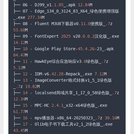
├── 06 - DJ99_v1
.1
.05
_.apk 
12.84
M

├── 07 - Edge_134_0_3124_83_X64_绿色便携增强版
_.exe 
277.34
M

├── 08 - Fluent M3U8下载器v0
.11
.0
便携版_
.7
z 
53.68
M

├── 09 - FontExpert 
2025
 v20
.0
.0
.2
汉化版_.exe 
14.12
M

├── 
10
 - Google Play Store-
45.4
.26
-23_.apk 
84.47
M

├── 
11
 - HawkEye综合应急响应v3
.0
绿色版_
.7
z 
5.12
M

├── 
12
 - IDM-v6
.42
.28
-Repack_.exe 
7.12
M

├── 
13
 - ImageConverter格式转换v1_5_1绿色版
_
.7
z 
19.82
M

├── 
14
 - localsend局域共享_1_17_0_58绿色版_
.7
z 
12.34
M

├── 
15
 - MPC-HC 
2.4
.1
_x32-x64绿色版_.exe 
61.77
M

├── 
16
 - mpv播放器-x86_64-20250323_
.7
z 
30.16
M

├── 
17
 - Olib电子书下载工具v2_1_2绿色版_.exe 
43.45
M
