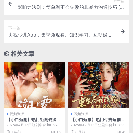
上一篇
影响力法则：简单到不会失败的非暴力沟通技巧 [励
志成功] [pdf+全格式]
下一篇
央视少儿App，集视频观看、知识学习、互动娱乐
于一体
相关文章
视频资源
视频资源
【小白短剧】热门短剧资源免
【小白短剧】热门付费短剧资
费分享2025年4月12日
源分享2025年12月13日 84部
2025年4月12日短剧集合 https://p
2025年12月13日短剧集合 https://
an.quark.cn/s/a9...
pan.quark.cn/s/5...
1 年前
136
8 月前
49