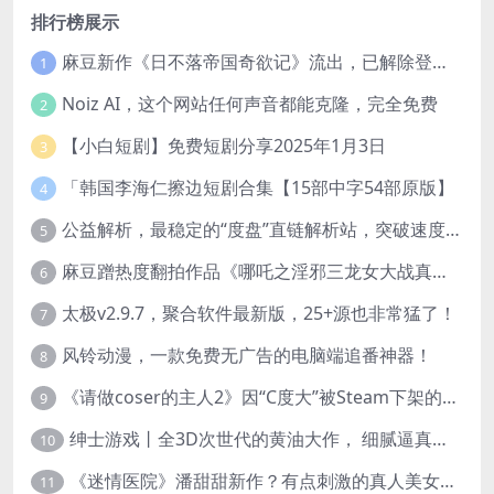
排行榜展示
麻豆新作《日不落帝国奇欲记》流出，已解除登录验证！
1
Noiz AI，这个网站任何声音都能克隆，完全免费
2
【小白短剧】免费短剧分享2025年1月3日
3
「韩国李海仁擦边短剧合集【15部中字54部原版】
4
公益解析，最稳定的“度盘”直链解析站，突破速度限制
5
麻豆蹭热度翻拍作品《哪吒之淫邪三龙女大战真阳魔童》 已上线
6
太极v2.9.7，聚合软件最新版，25+源也非常猛了！
7
风铃动漫，一款免费无广告的电脑端追番神器！
8
《请做coser的主人2》因“C度大”被Steam下架的真人美女互动游戏！
9
绅士游戏丨全3D次世代的黄油大作， 细腻逼真的双人互动狂想曲！
10
《迷情医院》潘甜甜新作？有点刺激的真人美女互动游戏
11