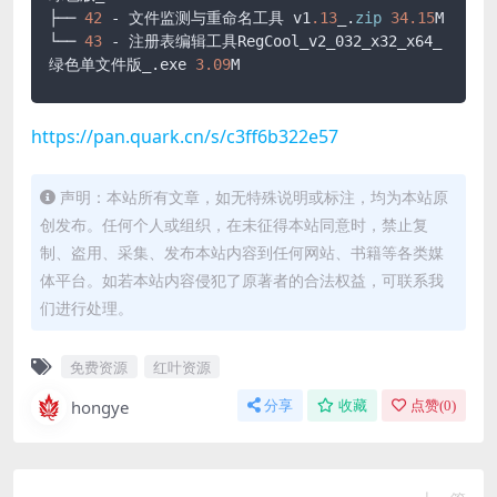
├── 
42
 - 文件监测与重命名工具 v1
.13
_.
zip
34.15
M

└── 
43
 - 注册表编辑工具RegCool_v2_032_x32_x64_
绿色单文件版_.exe 
3.09
M
https://pan.quark.cn/s/c3ff6b322e57
声明：本站所有文章，如无特殊说明或标注，均为本站原
创发布。任何个人或组织，在未征得本站同意时，禁止复
制、盗用、采集、发布本站内容到任何网站、书籍等各类媒
体平台。如若本站内容侵犯了原著者的合法权益，可联系我
们进行处理。
免费资源
红叶资源
hongye
分享
收藏
点赞(
0
)