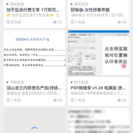
课程资源
课程资源
知乎盐选付费文章 1万部完整
阴瑜伽-女性排毒养颜
版合集
📁 知乎盐选文章1万部合集📁 【知
​ 课程简介 对于女性而言，练习阴瑜
乎盐选A-Z大合集】📁 知乎盐选付
伽，不仅有利于生殖系统、消化系
8 月前
21
1 年前
38
费文章10-...
统的保健和修复...
书籍资源
软件资源
汤山老王内部资讯严选(持续更
PDF骑缝章 v1.28 电脑版 便携
新)
版
资源信息 更新20250412 内部资讯
资源信息 PDF加盖骑缝章的小工
严选 资源目录 ├── 2025年01月...
具：选择需要盖章的PDF文件或文
1 年前
62
1 年前
42
件夹。 选择保存...