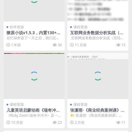
软件资源
课程资源
燎原小说v1.5.3，内置130+优
互联网业务数据分析实战（完
质书源，免费无限制
结）
在忙碌奔波了一天之后，我们总需
​ 互联网业务数据分析实战（完结）/
要一种方式来放松身心，给自己充
│ ├── 00「...
1 年前
30
11 月前
15
电。而看小说，无疑是...
课程资源
课程资源
儿童英语启蒙动画《瑞奇冲冲
张潇雨·《商业经典案例课》
冲 Ricky Zoom》
（完结）
《Ricky Zoom 瑞奇冲冲冲》是一部
📁 张潇雨·《商业经典案例课》
面向儿童的动画系列，讲述了一群
（完结） 📁 16丨爱马仕：奢侈品
10 月前
23
2 月前
11
可爱的摩...
中...