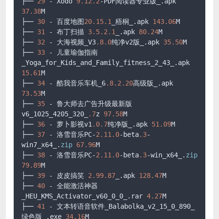
├── 
29
 - Xodo 
9.12
.2
-PDF阅读器专业版_.apk 
37.38
M

├── 
30
 - 百度地图
20.15
.1
_梧桐_.apk 
143.06
M

├── 
31
 - 布丁扫描 
3.5
.2
.1
_.apk 
80.24
M

├── 
32
 - 大海视频_V3
.8
.0
纯净v2版_.apk 
35.50
M

├── 
33
 - 儿童瑜伽指南
_Yoga_for_Kids_and_Family_fitness_2_43_.apk 
15.61
M

├── 
34
 - 酷我音乐车机_6
.8
.2
.20
高级版_.apk 
73.53
M

├── 
35
 - 鲁大师去广告升级最新版
v6_1025_4205_320_
.7
z 
97.58
M

├── 
36
 - 萝卜影视v1
.0
.7
纯净版_.apk 
51.09
M

├── 
37
 - 洛雪音乐PC-
2.11
.0
-beta
.3
-
win7_x64_.
zip
67.96
M

├── 
38
 - 洛雪音乐PC-
2.11
.0
-beta
.3
-win_x64_.
zip
79.89
M

├── 
39
 - 皮皮搞笑 
2.99
.87
_.apk 
128.47
M

├── 
40
 - 全能激活神器
_HEU_KMS_Activator_v60_0_0_.rar 
4.27
M

├── 
41
 - 文本转语音软件_Balabolka_v2_15_0_890_
绿色版_.exe 
34.16
M
