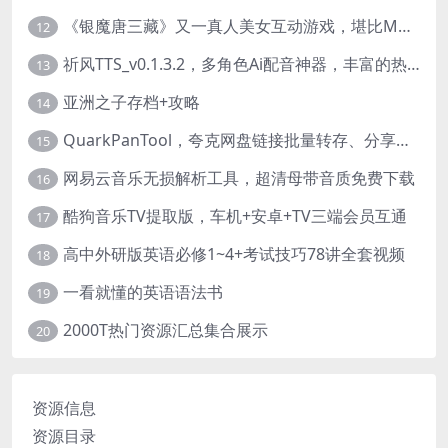
《银魔唐三藏》又一真人美女互动游戏，堪比M豆！
12
祈风TTS_v0.1.3.2，多角色Ai配音神器，丰富的热门音色
13
亚洲之子存档+攻略
14
QuarkPanTool，夸克网盘链接批量转存、分享和下载工具
15
网易云音乐无损解析工具，超清母带音质免费下载
16
酷狗音乐TV提取版，车机+安卓+TV三端会员互通
17
高中外研版英语必修1~4+考试技巧78讲全套视频
18
一看就懂的英语语法书
19
2000T热门资源汇总集合展示
20
资源信息
资源目录