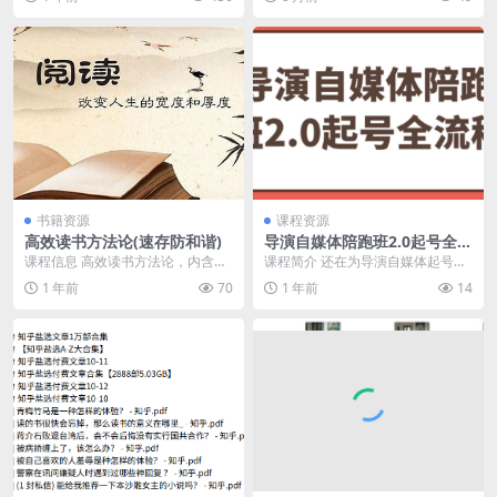
书籍资源
课程资源
高效读书方法论(速存防和谐)
导演自媒体陪跑班2.0起号全流
程
课程信息 高效读书方法论，内含课
课程简介 还在为导演自媒体起号发
件 课程目录 ├── 课件 │ └── 高效
愁？ 别慌！ 导演自媒体陪跑班 2.0
1 年前
70
1 年前
14
读书...
重磅上线...