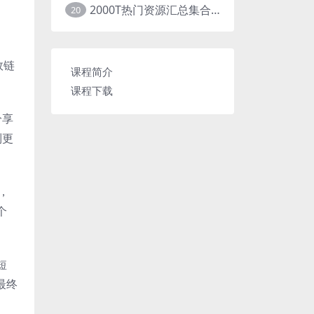
2000T热门资源汇总集合展示
20
效链
课程简介
。
课程下载
分享
制更
，
个
短
最终