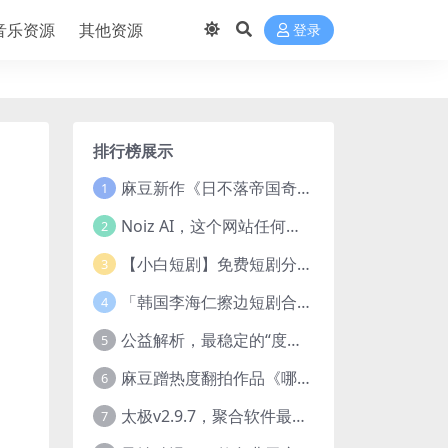
音乐资源
其他资源
登录
排行榜展示
麻豆新作《日不落帝国奇欲记》流出，已解除登录验证！
1
Noiz AI，这个网站任何声音都能克隆，完全免费
2
【小白短剧】免费短剧分享2025年1月3日
3
「韩国李海仁擦边短剧合集【15部中字54部原版】
4
公益解析，最稳定的“度盘”直链解析站，突破速度限制
5
麻豆蹭热度翻拍作品《哪吒之淫邪三龙女大战真阳魔童》 已上线
6
太极v2.9.7，聚合软件最新版，25+源也非常猛了！
7