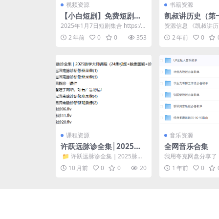
视频资源
书籍资源
【小白短剧】免费短剧分
凯叔讲历史（第
享2025年1月7日
辑）（套装共18
2025年1月7日短剧集合 https://p
资源信息 《凯叔讲
年推荐读物
an.quark.cn/s/21f...
辑·第二辑）（套装共
2 年前
0
0
353
2 年前
0
套专为青少年打造的..
课程资源
音乐资源
许跃远脉诊全集│2025脉
全网音乐合集
学大师课程（24集视频
​ 📁 许跃远脉诊全集｜2025脉学
我用夸克网盘分享了
+脉象图解+诊断技巧)
大师课程（24集视频+脉象图解
合集」，点击链接即
10 月前
0
0
20
1 年前
0
+诊断技巧） ...
开「夸克APP」，无需下