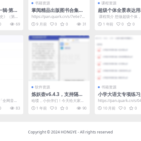
书籍资源
课程资源
一辑·第二
掌阅精品出版图书合集，3
超级个体全景表达用
册）青少
600册经典电子书尽在掌
拿结果
历史》（第一
https://pan.quark.cn/s/7e6e72a
​ 课程简介 想做超级个体
握
18册）是一
0e911​
表达与结果获取？ 这门课
0
69
9 月前
0
0
31
1 年前
0
0
.
你！ 课程以全景视...
软件资源
书籍资源
炼妖壶v6.4.3，支持隔离
小学大语文专项练习
应用/克隆应用/冻结打包
阅读理解+写作训练
「全网音乐
哈喽，小伙伴们！今天给大家带
https://pan.quark.cn/s/
应用等
知识全突破
可保存。打
来一款超实用的神器，它不仅能
ef0a2
0
83
1 年前
0
0
90
10 月前
0
0
...
解决你对第三方软件安全性...
Copyright © 2024
HONGYE
- All rights reserved