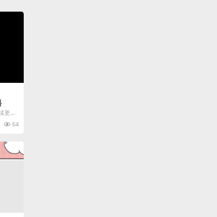
料
持续更新
源链
64