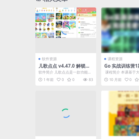
软件资源
课程资源
儿歌点点 v4.47.0 解锁会
Go 实战训练营
员
无密16周）
软件简介 儿歌点点是一款功能强
​ 课程简介 本课基于
大的儿童启蒙学习软件，为孩子
型，结合实战项目，
1 年前
0
0
83
10 月前
0
们提供了丰富多彩的儿歌...
能力，以掌握&nb...