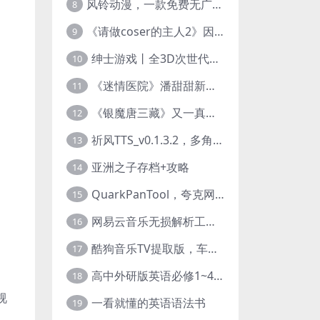
风铃动漫，一款免费无广告的电脑端追番神器！
8
《请做coser的主人2》因“C度大”被Steam下架的真人美女互动游戏！
9
绅士游戏丨全3D次世代的黄油大作， 细腻逼真的双人互动狂想曲！
10
《迷情医院》潘甜甜新作？有点刺激的真人美女互动游戏
11
《银魔唐三藏》又一真人美女互动游戏，堪比M豆！
12
祈风TTS_v0.1.3.2，多角色Ai配音神器，丰富的热门音色
13
亚洲之子存档+攻略
14
QuarkPanTool，夸克网盘链接批量转存、分享和下载工具
15
网易云音乐无损解析工具，超清母带音质免费下载
16
酷狗音乐TV提取版，车机+安卓+TV三端会员互通
17
高中外研版英语必修1~4+考试技巧78讲全套视频
18
视
一看就懂的英语语法书
19