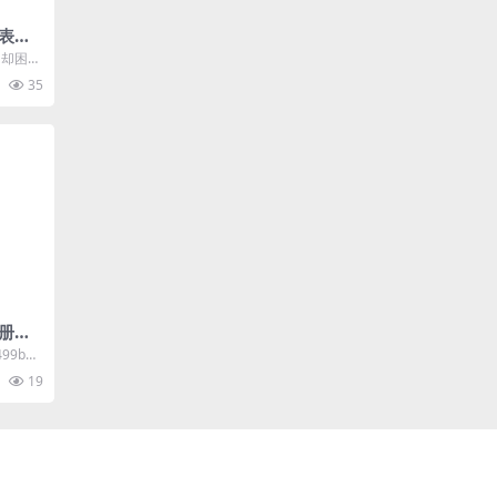
表格
，却困于
来帮
35
册，
+基础
0499b6a
19