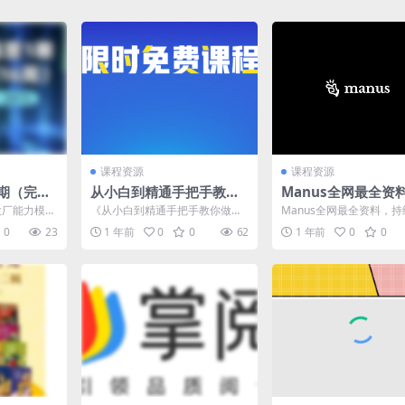
课程资源
课程资源
1期（完结
从小白到精通手把手教你
Manus全网最全资
做跨境
大厂能力模
《从小白到精通手把手教你做跨
Manus全网最全资料，
构建Go实战
境》课程专为跨境电商新手设
中，收藏这一个就够了 资
0
23
1 年前
0
0
62
1 年前
0
0
计，系统讲解跨境电商的运营...
接： https:/...