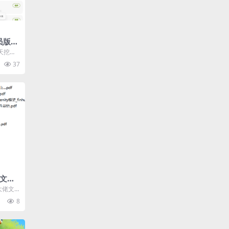
会员版，
你轻松
天挖到
戏化 +
37
佬文集
 6月
 大佬文
8