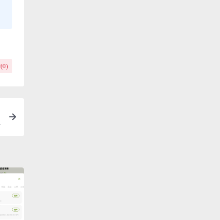
(
0
)