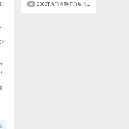
2000T热门资源汇总集合展示
辛
20
，
一
0年
这
业
肩
盗