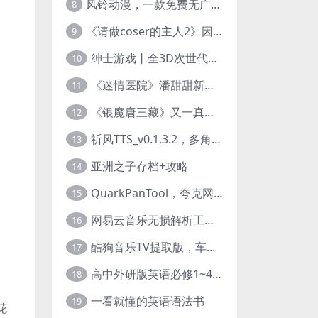
风铃动漫，一款免费无广告的电脑端追番神器！
8
《请做coser的主人2》因“C度大”被Steam下架的真人美女互动游戏！
9
绅士游戏丨全3D次世代的黄油大作， 细腻逼真的双人互动狂想曲！
10
《迷情医院》潘甜甜新作？有点刺激的真人美女互动游戏
11
《银魔唐三藏》又一真人美女互动游戏，堪比M豆！
12
祈风TTS_v0.1.3.2，多角色Ai配音神器，丰富的热门音色
13
亚洲之子存档+攻略
14
QuarkPanTool，夸克网盘链接批量转存、分享和下载工具
15
网易云音乐无损解析工具，超清母带音质免费下载
16
酷狗音乐TV提取版，车机+安卓+TV三端会员互通
17
高中外研版英语必修1~4+考试技巧78讲全套视频
18
一看就懂的英语语法书
19
花