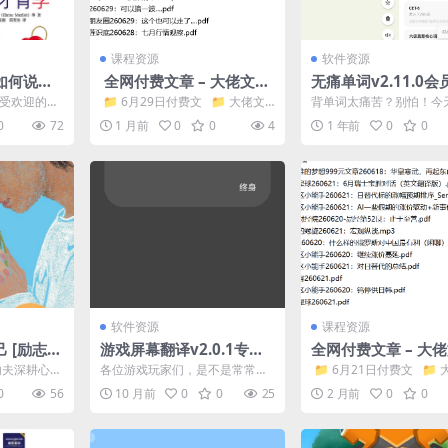
课程资源
软件资源
如何说孩
全网付费文章 – 大佬文集
无痛单词v2.11.0
圈 学习先锋 精选研报 6月
游戏化+智能算法让
深受欢迎的亲
​ 📁 6月29日付费文 📁 大佬文
背单词太痛苦？别怕！今
29日更新
通关四六级
说孩子才肯
集 📁 精选研报...
无痛单词 2.11.0，用「游
0
72
1 月前
0
0
4
1 年前
0
0
...
智能算法」打...
软件资源
课程资源
 [励志成
游戏屏幕翻译v2.0.1专业
全网付费文章 – 大
]
版，专为游戏玩家打造的
圈 学习先锋 精选研报
内夫深耕心理
各位游戏玩家们，是不是常常因
​ 📁 6月21日付费文 📁
屏幕翻译App
21日更新
索出了一种
为语言 barrier，在玩外服大作时
集 ...
0
56
10 月前
0
0
25
2 月前
0
0
..
对着满屏外语一...