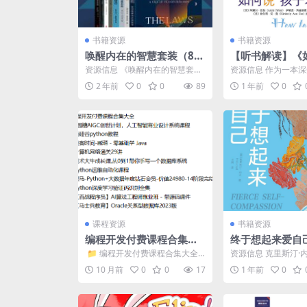
书籍资源
书籍资源
唤醒内在的智慧套装（8
【听书解读】《
册）（聆听苏格拉底的箴
子才肯学》
资源信息 《唤醒内在的智慧套
资源信息 作为一本
言金句，读取自己的身心
装》（8册）是一套深度心灵成长
子教育读物，《如何
2 年前
0
0
89
1 年前
0
指南，通过聆听苏格拉底...
学》这本书所提出的沟通
智慧）
课程资源
书籍资源
编程开发付费课程合集大
终于想起来爱自己
全
功] [pdf+全格式
​ 📁 编程开发付费课程合集大全
资源信息 克里斯汀·
📁 y园糖AIGC创世计划，人工...
学自我关怀领域，探
10 月前
0
0
17
1 年前
0
全新的自我关怀。尽管.