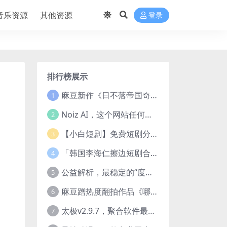
音乐资源
其他资源
登录
排行榜展示
麻豆新作《日不落帝国奇欲记》流出，已解除登录验证！
1
Noiz AI，这个网站任何声音都能克隆，完全免费
2
【小白短剧】免费短剧分享2025年1月3日
3
「韩国李海仁擦边短剧合集【15部中字54部原版】
4
公益解析，最稳定的“度盘”直链解析站，突破速度限制
5
麻豆蹭热度翻拍作品《哪吒之淫邪三龙女大战真阳魔童》 已上线
6
太极v2.9.7，聚合软件最新版，25+源也非常猛了！
7