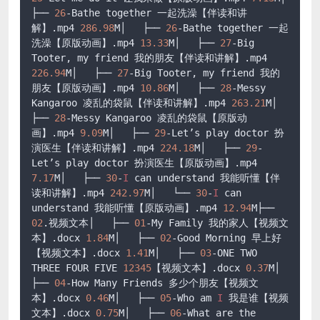
├── 
26
-Bathe together 一起洗澡【伴读和讲
解】
.mp4
286.98
M│   ├── 
26
-Bathe together 一起
洗澡【原版动画】
.mp4
13.33
M│   ├── 
27
-Big 
Tooter, my friend 我的朋友【伴读和讲解】
.mp4
226.94
M│   ├── 
27
-Big Tooter, my friend 我的
朋友【原版动画】
.mp4
10.86
M│   ├── 
28
-Messy 
Kangaroo 凌乱的袋鼠【伴读和讲解】
.mp4
263.21
M│   
├── 
28
-Messy Kangaroo 凌乱的袋鼠【原版动
画】
.mp4
9.09
M│   ├── 
29
-Let’s play doctor 扮
演医生【伴读和讲解】
.mp4
224.18
M│   ├── 
29
-
Let’s play doctor 扮演医生【原版动画】
.mp4
7.17
M│   ├── 
30
-
I
 can understand 我能听懂【伴
读和讲解】
.mp4
242.97
M│   └── 
30
-
I
 can 
understand 我能听懂【原版动画】
.mp4
12.94
M├── 
02
.视频文本│   ├── 
01
-My Family 我的家人【视频文
本】
.docx
1.84
M│   ├── 
02
-Good Morning 早上好
【视频文本】
.docx
1.41
M│   ├── 
03
-ONE TWO 
THREE FOUR FIVE 
12345
【视频文本】
.docx
0.37
M│   
├── 
04
-How Many Friends 多少个朋友【视频文
本】
.docx
0.46
M│   ├── 
05
-Who am 
I
 我是谁【视频
文本】
.docx
0.75
M│   ├── 
06
-What are the 