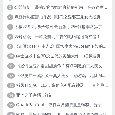
公益解析，最稳定的“度盘”直链解析站，突破速度限制
5
麻豆蹭热度翻拍作品《哪吒之淫邪三龙女大战真阳魔童》 已上线
6
太极v2.9.7，聚合软件最新版，25+源也非常猛了！
7
风铃动漫，一款免费无广告的电脑端追番神器！
8
《请做coser的主人2》因“C度大”被Steam下架的真人美女互动游戏！
9
绅士游戏丨全3D次世代的黄油大作， 细腻逼真的双人互动狂想曲！
10
《迷情医院》潘甜甜新作？有点刺激的真人美女互动游戏
11
《银魔唐三藏》又一真人美女互动游戏，堪比M豆！
12
祈风TTS_v0.1.3.2，多角色Ai配音神器，丰富的热门音色
13
亚洲之子存档+攻略
14
QuarkPanTool，夸克网盘链接批量转存、分享和下载工具
15
网易云音乐无损解析工具，超清母带音质免费下载
16