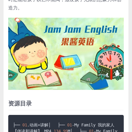
造力。
资源目录
├── 
01
.动画+讲解│   ├── 
01
-My Family 我的家人
【伴读和讲解】
.MP4
134.99
M│   ├── 
01
-My Family 