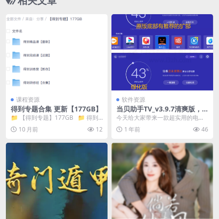
相关文章
课程资源
软件资源
得到专题合集 更新【177GB】
当贝助手TV_v3.9.7清爽版，
让你家电视重回“丝滑”状态
📁 【得到专题】177GB 📁 得到
今天给大家带来一款超实用的电视
训练营【新存】 ...
端软件——电视助手 v3.9.7，它不
10 月前
12
1 年前
46
仅能帮助你监...