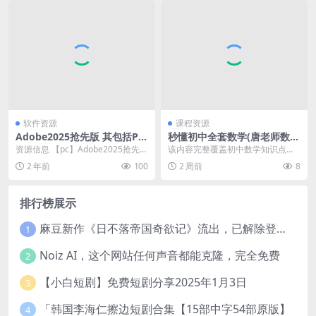
软件资源
课程资源
Adobe2025抢先版 其包括P
秒懂初中全套数学(唐老师数学
S、AE、lr、ME等9款软件,一
课堂)｜初中数学知识点大全
资源信息 【pc】Adobe2025抢先
该内容完整覆盖初中数学知识点体
键安装激活!
版,其包括PS、AE、lr、ME等9款
系，对代数、几何、函数重难点进
2 年前
100
2 周前
8
软...
行通俗拆解，搭配解题...
排行榜展示
麻豆新作《日不落帝国奇欲记》流出，已解除登录验证！
1
Noiz AI，这个网站任何声音都能克隆，完全免费
2
【小白短剧】免费短剧分享2025年1月3日
3
「韩国李海仁擦边短剧合集【15部中字54部原版】
4