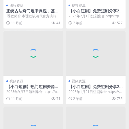
课程资源
视频资源
正统古法奇门遁甲课程，基于
【小白短剧】免费短剧分享20
清代典籍《御定奇门宝鉴》的
25年2月1日
​ 课程简介 本课程以清代官方典籍
2025年2月1日短剧集合 https://pa
公开教学
《御定奇门宝鉴》为核心，系统传
n.quark.cn/s/1a6...
11 月前
41
2 年前
527
授正统古法奇门遁...
视频资源
视频资源
【小白短剧】热门短剧资源分
【小白短剧】免费短剧分享20
享2025年9月7日
25年1月21日
2025年9月7日短剧集合 https://pa
2025年1月21日短剧集合 https://p
n.quark.cn/s/4d5...
an.quark.cn/s/f1...
11 月前
71
2 年前
735