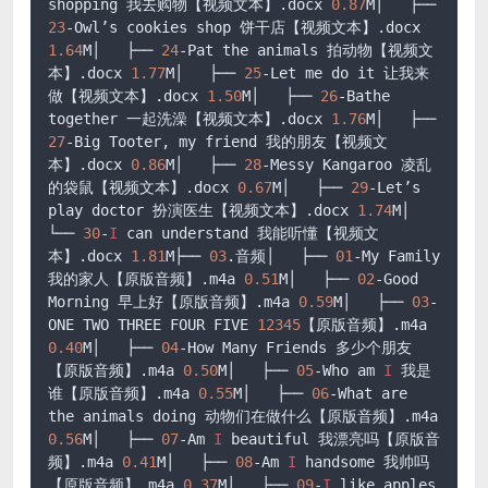
shopping 我去购物【视频文本】
.docx
0.87
M│   ├── 
23
-Owl’s cookies shop 饼干店【视频文本】
.docx
1.64
M│   ├── 
24
-Pat the animals 拍动物【视频文
本】
.docx
1.77
M│   ├── 
25
-Let me do it 让我来
做【视频文本】
.docx
1.50
M│   ├── 
26
-Bathe 
together 一起洗澡【视频文本】
.docx
1.76
M│   ├── 
27
-Big Tooter, my friend 我的朋友【视频文
本】
.docx
0.86
M│   ├── 
28
-Messy Kangaroo 凌乱
的袋鼠【视频文本】
.docx
0.67
M│   ├── 
29
-Let’s 
play doctor 扮演医生【视频文本】
.docx
1.74
M│   
└── 
30
-
I
 can understand 我能听懂【视频文
本】
.docx
1.81
M├── 
03
.音频│   ├── 
01
-My Family 
我的家人【原版音频】
.m4a
0.51
M│   ├── 
02
-Good 
Morning 早上好【原版音频】
.m4a
0.59
M│   ├── 
03
-
ONE TWO THREE FOUR FIVE 
12345
【原版音频】
.m4a
0.40
M│   ├── 
04
-How Many Friends 多少个朋友
【原版音频】
.m4a
0.50
M│   ├── 
05
-Who am 
I
 我是
谁【原版音频】
.m4a
0.55
M│   ├── 
06
-What are 
the animals doing 动物们在做什么【原版音频】
.m4a
0.56
M│   ├── 
07
-Am 
I
 beautiful 我漂亮吗【原版音
频】
.m4a
0.41
M│   ├── 
08
-Am 
I
 handsome 我帅吗
【原版音频】
.m4a
0.37
M│   ├── 
09
-
I
 like apples 