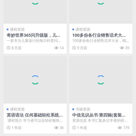
课程资源
课程资源
奇妙世界365问升级版，儿童
100多份各行业销售话术大
科普知识每日一学
全，销售必备资料包（PDF+
一套专为儿童设计的每日科普问答
100多份各行业销售话术大全，销
Word可编辑版）
集，涵盖自然、科技、人文、宇宙
售必备资料包（PDF+Word可编辑
8 月前
14
9 月前
39
等多元领域。通过生动...
版） htt...
课程资源
书籍资源
英语语法 任何基础轻松系统学
中信见识丛书·第四辑(套装共8
语法
册) [人文社科]
​ 课程简介 学习者可以在轻松愉快的
资源信息 本书汇集多位学者的研
氛围中掌握英语语法，提高语言运
究，探讨历史、文化差异、暴力趋
1 年前
36
1 年前
179
用能力。 ht...
势、不平等及科学等主...