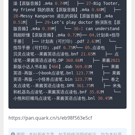
澡【原版音频】
.m4a
0.74
M│   ├── 
27
-Big Tooter, 
my friend 我的朋友【原版音频】
.m4a
0.60
M│   ├── 
28
-Messy Kangaroo 凌乱的袋鼠【原版音频】
.m4a
0.51
M│   ├── 
29
-Let’s play doctor 扮演医生【原
版音频】
.m4a
0.39
M│   └── 
30
-
I
 can understand 
我能听懂【原版音频】
.m4a
0.72
M├── 
04
.计划表+指导
手册│   ├── 计划表（可打印）
.pdf
2.63
M│   └── 
指导手册（可打印）
.pdf
6.75
M└── 
05
.点读包    ├── 
贝灵点读笔--果酱英语点读包
.bnf
21.65
M    ├── 点
读笔--果酱英语点读包
.DP
360.66
M    ├── 果酱
2021
新版小达人书名贴【
466
】
.dab
569.01
M    ├── 果酱
英语-再版--小book点读笔
.bnl
123.77
M    ├── 果酱
英语-再版--小怪兽点读笔
.bin
123.77
M    ├── 卷之
友点读笔--果酱英语点读包
.DPR
361.75
M    ├── 米兔
和机器岛点读笔--果酱英语点读包
.bnf
35.82
M    └── 
小熊和巨嘴鸟点读笔--果酱英语点读包
.bnl
30.45
M
​https://pan.quark.cn/s/eb98f563e5cf
声明：本站所有文章，如无特殊说明或标注，均为本站原