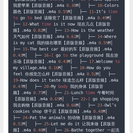
我爱苹果【原版音频】
.m4a
0.38
M│   ├── 
10
-Colors 
颜色【原版音频】
.m4a
0.55
M│   ├── 
11
-It’s 
time
to
 go 
to
 bed 该睡觉了【原版音频】
.m4a
0.49
M│   
├── 
12
-What 
time
 is it now 现在几点【原版音
频】
.m4a
0.82
M│   ├── 
13
-How is the weather 
天气如何【原版音频】
.m4a
0.61
M│   ├── 
14
-Where 
is my cat 我的猫在哪里【原版音频】
.m4a
0.59
M│   
├── 
15
-The best car 最好的车【原版音频】
.m4a
0.43
M│   ├── 
16
-
I
 go 
to
 the playground 我去游
乐场【原版音频】
.m4a
0.43
M│   ├── 
17
.Welcome
to
my village
.m4a
0.16
M│   ├── 
18
-How do you 
feel 你感觉怎么样【原版音频】
.m4a
0.52
M│   ├── 
19
-How does it taste 味道怎么样【原版音频】
.m4a
0.47
M│   ├── 
20
-My 
body
 我的身体【原版音
频】
.m4a
0.75
M│   ├── 
21
-Lunch 
time
 午餐时间
【原版音频】
.m4a
0.65
M│   ├── 
22
-
I
 go shopping 
我去购物【原版音频】
.m4a
0.60
M│   ├── 
23
-Owl’s 
cookies shop 饼干店【原版音频】
.m4a
0.48
M│   
├── 
24
-Pat the animals 拍动物【原版音频】
.m4a
0.52
M│   ├── 
25
-Let me do it 让我来做【原版音
频】
.m4a
0.40
M│   ├── 
26
-Bathe together 一起洗