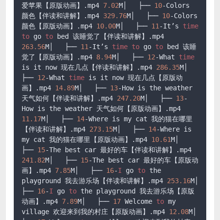
爱苹果【原版动画】
.mp4
7.02
M│   ├── 
10
-Colors 
颜色【伴读和讲解】
.mp4
329.76
M│   ├── 
10
-Colors 
颜色【原版动画】
.mp4
10.00
M│   ├── 
11
-It’s 
time
to
 go 
to
 bed 该睡觉了【伴读和讲解】
.mp4
263.56
M│   ├── 
11
-It’s 
time
to
 go 
to
 bed 该睡
觉了【原版动画】
.mp4
8.94
M│   ├── 
12
-What 
time
is it now 现在几点【伴读和讲解】
.mp4
286.35
M│   
├── 
12
-What 
time
 is it now 现在几点【原版动
画】
.mp4
14.89
M│   ├── 
13
-How is the weather 
天气如何【伴读和讲解】
.mp4
247.20
M│   ├── 
13
-
How is the weather 天气如何【原版动画】
.mp4
11.17
M│   ├── 
14
-Where is my cat 我的猫在哪里
【伴读和讲解】
.mp4
273.15
M│   ├── 
14
-Where is 
my cat 我的猫在哪里【原版动画】
.mp4
10.61
M│   
├── 
15
-The best car 最好的车【伴读和讲解】
.mp4
241.82
M│   ├── 
15
-The best car 最好的车【原版动
画】
.mp4
7.85
M│   ├── 
16
-
I
 go 
to
 the 
playground 我去游乐场【伴读和讲解】
.mp4
253.16
M│   
├── 
16
-
I
 go 
to
 the playground 我去游乐场【原版
动画】
.mp4
7.89
M│   ├── 
17
 Welcome 
to
 my 
village 欢迎来到我的村庄【原版动画】
.mp4
12.08
M│   