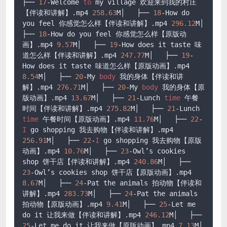
├── 
17
-Welcome 
to
 my village 欢迎来到我的村庄
【伴读和讲解】
.mp4
258.63
M│   ├── 
18
-How do 
you feel 你感觉怎么样【伴读和讲解】
.mp4
296.12
M│   
├── 
18
-How do you feel 你感觉怎么样【原版动
画】
.mp4
9.57
M│   ├── 
19
-How does it taste 味
道怎么样【伴读和讲解】
.mp4
247.77
M│   ├── 
19
-
How does it taste 味道怎么样【原版动画】
.mp4
8.54
M│   ├── 
20
-My 
body
 我的身体【伴读和讲
解】
.mp4
276.71
M│   ├── 
20
-My 
body
 我的身体【原
版动画】
.mp4
13.67
M│   ├── 
21
-Lunch 
time
 午餐
时间【伴读和讲解】
.mp4
275.82
M│   ├── 
21
-Lunch 
time
 午餐时间【原版动画】
.mp4
11.76
M│   ├── 
22
-
I
 go shopping 我去购物【伴读和讲解】
.mp4
256.91
M│   ├── 
22
-
I
 go shopping 我去购物【原版
动画】
.mp4
10.76
M│   ├── 
23
-Owl’s cookies 
shop 饼干店【伴读和讲解】
.mp4
240.86
M│   ├── 
23
-Owl’s cookies shop 饼干店【原版动画】
.mp4
8.67
M│   ├── 
24
-Pat the animals 拍动物【伴读和
讲解】
.mp4
283.73
M│   ├── 
24
-Pat the animals 
拍动物【原版动画】
.mp4
9.41
M│   ├── 
25
-Let me 
do it 让我来做【伴读和讲解】
.mp4
246.12
M│   ├── 
25
-Let me do it 让我来做【原版动画】
.mp4
7.13
M│   