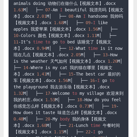
animals doing 动物们在做什么【视频文本】
.docx
1.63
M│   ├── 
07
-Am 
I
 beautiful 我漂亮吗【视频文
本】
.docx
2.01
M│   ├── 
08
-Am 
I
 handsome 我帅吗
【视频文本】
.docx
1.68
M│   ├── 
09
-
I
 like 
apples 我爱苹果【视频文本】
.docx
1.56
M│   ├── 
10
-Colors 颜色【视频文本】
.docx
1.11
M│   ├── 
11
-It’s 
time
to
 go 
to
 bed 该睡觉了【视频文
本】
.docx
0.94
M│   ├── 
12
-What 
time
 is it now 
现在几点【视频文本】
.docx
2.05
M│   ├── 
13
-How 
is the weather 天气如何【视频文本】
.docx
1.20
M│   
├── 
14
-Where is my cat 我的猫在哪里【视频文
本】
.docx
1.41
M│   ├── 
15
-The best car 最好的
车【视频文本】
.docx
1.56
M│   ├── 
16
-
I
 go 
to
the playground 我去游乐场【视频文本】
.docx
1.32
M│   ├── 
17
-Welcome 
to
 my village 欢迎来到
我的村庄
.docx
1.53
M│   ├── 
18
-How do you feel 
你感觉怎么样【视频文本】
.docx
0.73
M│   ├── 
19
-
How does it taste 味道怎么样【视频文本】
.docx
0.48
M│   ├── 
20
-My 
body
 我的身体【视频文
本】
.docx
1.68
M│   ├── 
21
-Lunch 
time
 午餐时间
【视频文本】
.docx
1.15
M│   ├── 
22
-
I
 go 