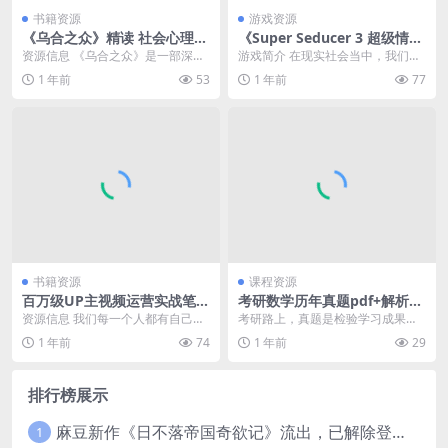
书籍资源
游戏资源
《乌合之众》精读 社会心理学
《Super Seducer 3 超级情圣
畅销榜TOP1(全新修订版)
3/绝世情圣3》v1.0.32 真人互
资源信息 《乌合之众》是一部深刻
游戏简介 在现实社会当中，我们可
动影游 内置简中汉化版
剖析群体心理的经典之作，全新修
能会遇到心仪的女生，但是不知道
1 年前
53
1 年前
77
订版更是对原著的深...
怎么搭讪的问题，又...
书籍资源
课程资源
百万级UP主视频运营实战笔记
考研数学历年真题pdf+解析分
[学习教育]
享，数学一数学二数学三，19
资源信息 我们每一个人都有自己专
考研路上，真题是检验学习成果的
87年-2025年
属的亮点，可能是性格，可能是美
最佳工具。特意为大家整理了1987-
1 年前
74
1 年前
29
貌，可能是知识，也...
2025年数学...
排行榜展示
麻豆新作《日不落帝国奇欲记》流出，已解除登录验证！
1