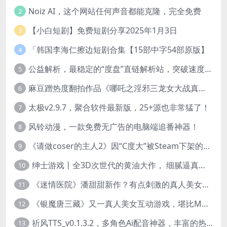
Noiz AI，这个网站任何声音都能克隆，完全免费
2
【小白短剧】免费短剧分享2025年1月3日
3
「韩国李海仁擦边短剧合集【15部中字54部原版】
4
公益解析，最稳定的“度盘”直链解析站，突破速度限制
5
麻豆蹭热度翻拍作品《哪吒之淫邪三龙女大战真阳魔童》 已上线
6
太极v2.9.7，聚合软件最新版，25+源也非常猛了！
7
风铃动漫，一款免费无广告的电脑端追番神器！
8
《请做coser的主人2》因“C度大”被Steam下架的真人美女互动游戏！
9
绅士游戏丨全3D次世代的黄油大作， 细腻逼真的双人互动狂想曲！
10
《迷情医院》潘甜甜新作？有点刺激的真人美女互动游戏
11
《银魔唐三藏》又一真人美女互动游戏，堪比M豆！
12
祈风TTS_v0.1.3.2，多角色Ai配音神器，丰富的热门音色
13