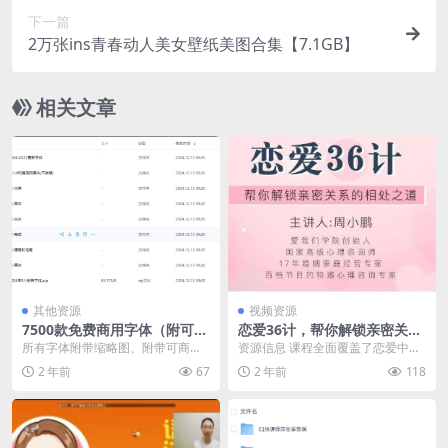
下一篇
2万张ins青春动人美女壁纸美图合集【7.1GB】
相关文章
其他资源
视频资源
7500款免费商用字体（附可商
恋爱36计，帮你解锁亲密关系
用证明）
的相处之道
所有字体附带缩略图、附带可商用
资源信息 课程全面覆盖了恋爱中的
证明。包含简体1339款，繁体1503
困惑与解决之道。 资源目录 ├──
2 年前
67
2 年前
118
款，英文31...
第 01 节...