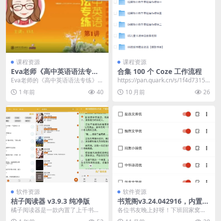
课程资源
课程资源
Eva老师《高中英语语法专
合集 100 个 Coze 工作流程
练》
Eva老师的《高中英语语法专练》是
https://pan.quark.cn/s/1f4d7315c
专为高中生打造的系统性语法提升
8c2
1 年前
40
10 月前
26
课程，通过160...
软件资源
软件资源
桔子阅读器 v3.9.3 纯净版
书荒阁v3.24.042916，内置70
0+书源涵盖全网资源
橘子阅读器是一款内置了上千书源
各位书友晚上好呀！下班回家窝在
的阅读器，已经去除了广告，是一
沙发上读会儿小说，本是一天中最