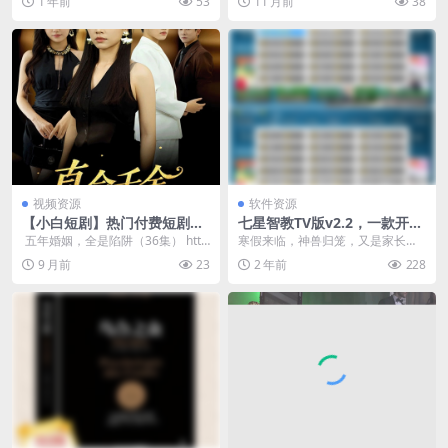
1 年前
53
11 月前
38
款十分好用的小说阅读...
惬意的时刻，可找款顺...
视频资源
软件资源
【小白短剧】热门付费短剧资
七星智教TV版v2.2，一款开源
源分享2025年10月30日 91部
免费的孩子教育应用
​ 五年婚姻，全是陷阱（36集） http
寒假来临，神兽归笼，又是家长头
s://pan.quark.cn/s/...
疼的日子来临，一是担心假期期间
9 月前
23
2 年前
228
特别是年假孩子只顾玩...