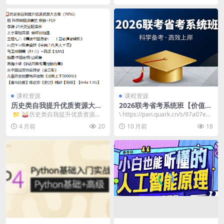
课程资源
课程资源
历史类自我提升优质资源大合
2026联考省考系统班【价值39
集
99】— 备考无忧，一战成公
​ 📁 🥁历史类自我提升优质资源大
\ https://pan.quark.cn/s/97a07ee9
合集（705G） 📁 精 孙英刚...
ebb4​
4 月前
20
10 月前
18