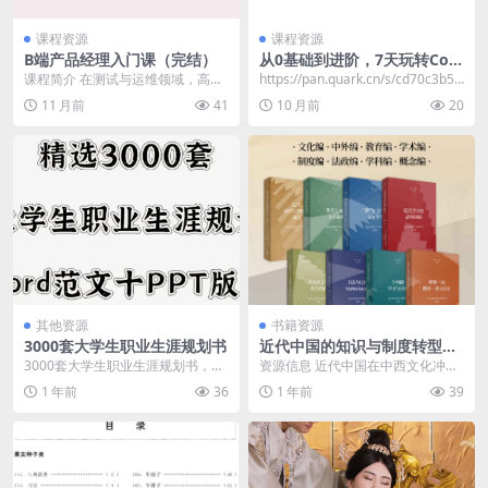
课程资源
课程资源
B端产品经理入门课（完结）
从0基础到进阶，7天玩转Com
fyUI，Comfyui工作流+AI视
课程简介 在测试与运维领域，高效
https://pan.quark.cn/s/cd70c3b5d
频生成
的产品设计与稳定的技术保障密不
352
11 月前
41
10 月前
20
可分。 本课程《B...
其他资源
书籍资源
3000套大学生职业生涯规划书
近代中国的知识与制度转型
[人文社科]
3000套大学生职业生涯规划书，按
资源信息 近代中国在中西文化冲突
专业排序，Word十PPT版本，稍微
与融合中，经历了国学、国画等“国
1 年前
36
1 年前
39
修改就能用...
字号”概念的兴起...