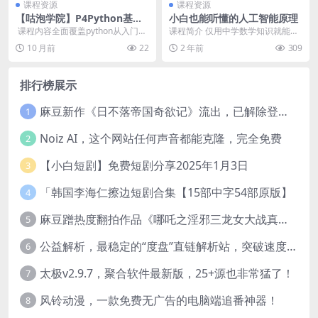
课程资源
课程资源
【咕泡学院】P4Python基础
小白也能听懂的人工智能原理
入门实战班(Python基础+高
​ 课程内容全面覆盖python从入门到
课程简介 仅用中学数学知识就能看
级)
精通，深度学习算法及其项目实
懂的人工智能入门课 课程下载 http
10 月前
22
2 年前
309
战，主要应用...
s://p...
排行榜展示
麻豆新作《日不落帝国奇欲记》流出，已解除登录验证！
1
Noiz AI，这个网站任何声音都能克隆，完全免费
2
【小白短剧】免费短剧分享2025年1月3日
3
「韩国李海仁擦边短剧合集【15部中字54部原版】
4
麻豆蹭热度翻拍作品《哪吒之淫邪三龙女大战真阳魔童》 已上线
5
公益解析，最稳定的“度盘”直链解析站，突破速度限制
6
太极v2.9.7，聚合软件最新版，25+源也非常猛了！
7
风铃动漫，一款免费无广告的电脑端追番神器！
8