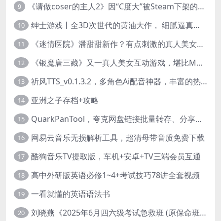
《请做coser的主人2》因“C度大”被Steam下架的真人美女互动游戏！
9
绅士游戏丨全3D次世代的黄油大作， 细腻逼真的双人互动狂想曲！
10
《迷情医院》潘甜甜新作？有点刺激的真人美女互动游戏
11
《银魔唐三藏》又一真人美女互动游戏，堪比M豆！
12
祈风TTS_v0.1.3.2，多角色Ai配音神器，丰富的热门音色
13
亚洲之子存档+攻略
14
QuarkPanTool，夸克网盘链接批量转存、分享和下载工具
15
网易云音乐无损解析工具，超清母带音质免费下载
16
酷狗音乐TV提取版，车机+安卓+TV三端会员互通
17
高中外研版英语必修1~4+考试技巧78讲全套视频
18
一看就懂的英语语法书
19
刘晓燕《2025年6月四六级考试急救班 (原保命班) 》(四级完结+六级写译、阅读)
20