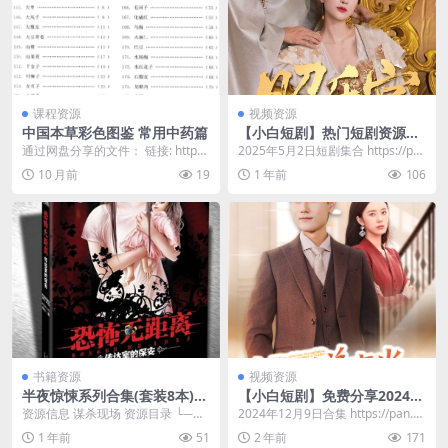
课程资源
视频资源
中国本草彩色图鉴 常用中药篇
【小白短剧】热门短剧资源分
享2025年5月2日
通过网盘分享的文件： 链接: http
2025年5月2日短剧集合 https://pa
s://pan.baidu.com/s/1...
n.quark.cn/s/6a5...
10 月前
19
1 年前
106
书籍资源
视频资源
半夜惊悚系列合集(套装8本)
【小白短剧】免费分享2024年
[大合集]
12月9日
资源信息 谋杀现场 资源目录 └──
2024年12月9日合集 https://pan.q
半夜惊悚系列（套装8本）.zip 21.
uark.cn/s/26d6...
1 年前
51
2 年前
171
9...